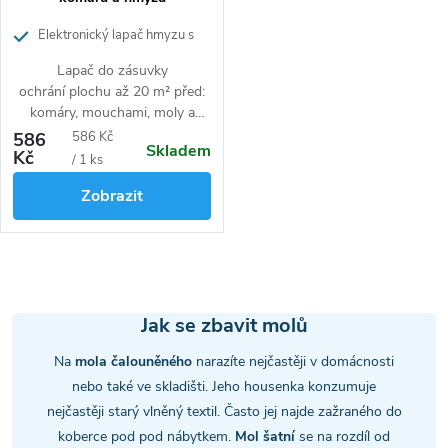
Elektronický lapač hmyzu s
UV LED technologií bez chemie
Lapač do zásuvky
ochrání plochu až 20 m² před:
komáry, mouchami, moly a
dalším obtížným hmyzem. Bez
Měrná
586
586 Kč
Skladem
chemie je ideální k použití ve
Kč
cena:
/ 1 ks
všech pokojích, včetně
Zobrazit
dětských ložnic, v karavanech,
na lodi, v obchodech, ve
skladech apod.
O
v
Jak se zbavit molů
l
Na
mola čalouněného
narazíte nejčastěji v domácnosti
nebo také ve skladišti. Jeho housenka konzumuje
á
nejčastěji starý vlněný textil. Často jej najde zažraného do
koberce pod pod nábytkem.
Mol šatní
se na rozdíl od