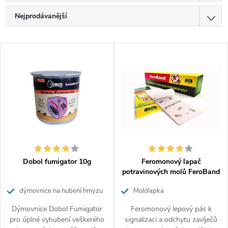
Ř
Nejprodávanější
a
z
Doporučujeme
V
e
Nejlevnější
ý
n
p
í
Nejdražší
i
p
Abecedně
s
r
p
o
r
d
o
u
d
k
Dobol fumigator 10g
Feromonový lapač
u
t
potravinových molů FeroBand
k
ů
dýmovnice na hubení hmyzu
Mololapka
t
ů
Dýmovnice Dobol Fumigator
Feromonový lepový pás k
pro úplné vyhubení veškerého
signalizaci a odchytu zavíječů