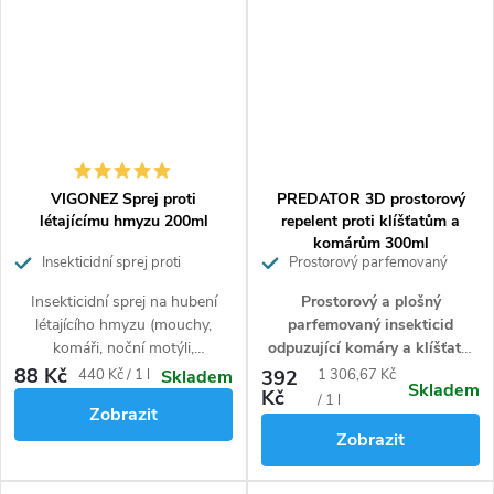
VIGONEZ Sprej proti
PREDATOR 3D prostorový
létajícímu hmyzu 200ml
repelent proti klíšťatům a
komárům 300ml
Insekticidní sprej proti
Prostorový parfemovaný
létajícímu hmyzu
repelent ve spreji
Insekticidní sprej na hubení
Prostorový a plošný
létajícího hmyzu (mouchy,
parfemovaný insekticid
komáři, noční motýli,
odpuzující komáry a klíšťata
,
muchničky,....) a jeho larev.
který je při přímém kontaktu
88 Kč
Měrná
Měrná
440 Kč / 1 l
392
1 306,67 Kč
Skladem
Skladem
Hadička se speciální koncovkou
paralyzuje a během okamžiku
Kč
cena:
cena:
/ 1 l
Zobrazit
umožňuje aplikovat přípravek i
zahubí
. Funguje i na jiný
Zobrazit
do nepřístupných míst a
obtížný hmyz. Bezpečná
způsobit jeho rozptyl.
ochrana proti hmyzu jak v
interiéru tak exteriéru až po