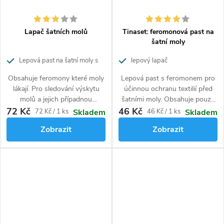
Lapač šatních molů
Tinaset: feromonová past na
šatní moly
Lepová past na šatní moly s
lepový lapač
feromony
Obsahuje feromony které moly
Lepová past s feromonem pro
lákají. Pro sledování výskytu
účinnou ochranu textilií před
molů a jejich případnou
šatními moly. Obsahuje pouze
likvidaci. Obsahuje pouze
přírodní složky, feromony, které
72 Kč
46 Kč
Měrná
Měrná
72 Kč / 1 ks
46 Kč / 1 ks
Skladem
Skladem
přírodní složky. Působí 3
lákají moly.
cena:
cena:
Zobrazit
Zobrazit
měsíce.