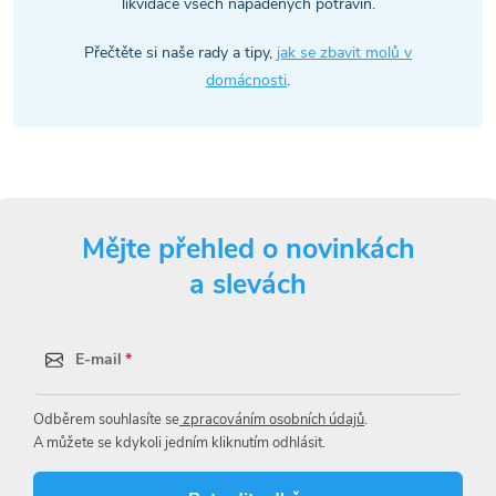
likvidace všech napadených potravin.
i
Přečtěte si naše rady a tipy,
jak se zbavit molů v
s
domácnosti
.
u
Mějte přehled o novinkách
a slevách
E-mail
Odběrem souhlasíte se
zpracováním osobních údajů
.
A můžete se kdykoli jedním kliknutím odhlásit.