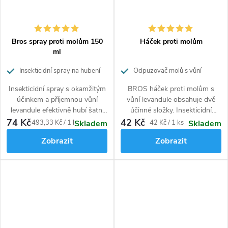
Bros spray proti molům 150
Háček proti molům
ml
Insekticidní spray na hubení
Odpuzovač molů s vůní
šatních molů s okamžitým
levandule
Insekticidní spray s okamžitým
BROS háček proti molům s
účinkem.
účinkem a příjemnou vůní
vůní levandule obsahuje dvě
levandule efektivně hubí šatní
účinné složky. Insekticidní
moly.
složka hubí hmyz poškozující
74 Kč
42 Kč
Měrná
Měrná
493,33 Kč / 1 l
42 Kč / 1 ks
Skladem
Skladem
textil, aroma levandule jej
cena:
cena:
Zobrazit
Zobrazit
odpuzuje. Háček proti molům
působí ve skříni až 6 měsíců.