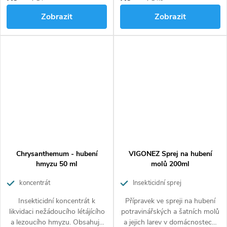
a plísní.
Zobrazit
Zobrazit
Chrysanthemum - hubení
VIGONEZ Sprej na hubení
hmyzu 50 ml
molů 200ml
koncentrát
Insekticidní sprej
Insekticidní koncentrát k
Přípravek ve spreji na hubení
likvidaci nežádoucího létájícího
potravinářských a šatních molů
a lezoucího hmyzu. Obsahuje
a jejich larev v domácnostech.