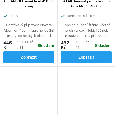
CLEAN KILL insekticid 450 ml
ATAK Aerosol proti štěnicím
sprej
GERANIOL 400 ml
spray
sprej proti štěnicím
Postřikový přípravek Bioveta
Sprej na hubení štěnic, včetně
Clean Kill 450 ml sprej je ideální
jejich vajíček. Hubící účinek
pro ty, co nemají k dispozici
nastává ihned a přetrvá po
postřikovací nádobu nebo se
dobu 3 týdnů. Hubí i blechy,
Měrná
Měrná
446
991,11 Kč
432
1 080 Kč
Skladem
Skladem
obávají manipulace s
moly, komáry.
Kč
Kč
cena:
cena:
/ 1 l
/ 1 l
chemikáliemi. Součástí
Zobrazit
Zobrazit
praktického balení o objemu
450 ml je mechanický
rozprašovač pro snadnou
aplikaci. Bioveta Clean Kill je
účinný proti všem známým
druhům hmyzu.