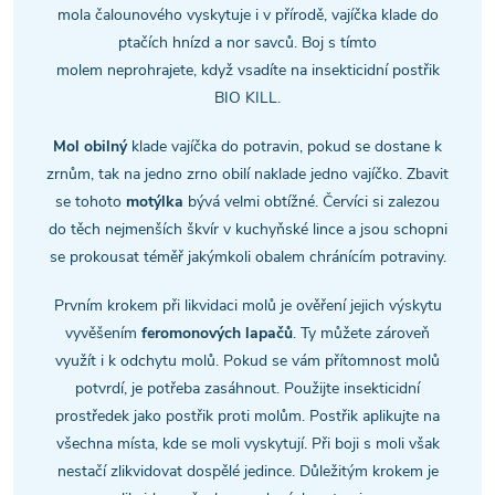
d
mola čalounového vyskytuje i v přírodě, vajíčka klade do
a
ptačích hnízd a nor savců. Boj s tímto
molem neprohrajete, když vsadíte na insekticidní postřik
c
BIO KILL.
í
Mol obilný
klade vajíčka do potravin, pokud se dostane k
p
zrnům, tak na jedno zrno obilí naklade jedno vajíčko. Zbavit
se tohoto
motýlka
bývá velmi obtížné. Červíci si zalezou
r
do těch nejmenších škvír v kuchyňské lince a jsou schopni
v
se prokousat téměř jakýmkoli obalem chránícím potraviny.
k
Prvním krokem při likvidaci molů je ověření jejich výskytu
vyvěšením
feromonových lapačů
. Ty můžete zároveň
y
využít i k odchytu molů. Pokud se vám přítomnost molů
potvrdí, je potřeba zasáhnout. Použijte insekticidní
v
prostředek jako postřik proti molům. Postřik aplikujte na
ý
všechna místa, kde se moli vyskytují. Při boji s moli však
nestačí zlikvidovat dospělé jedince. Důležitým krokem je
p