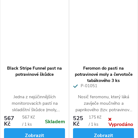
dobu 24 hodin.
Black Stripe Funnel past na
Feromon do pasti na
potravinové škůdce
potravinové moly a červotoče
tabákového 3 ks
P-01051
Jedna z nejúčinnějších
Nosič feromonu, který láká
monitorovacích pastí na
zavíječe moučného a
skladištní škůdce (moly,
paprikového (tzv. potravinové
zavíječe).
moly) a červotoče tabákového.
Měrná
Měrná
567
567 Kč
525
175 Kč
Skladem
Bez insekticidů - bezpečné
Kč
Kč
Vyprodáno
cena:
cena:
/ 1 ks
/ 1 ks
použití pro lidi i domácí zvířata.
Zobrazit
Zobrazit