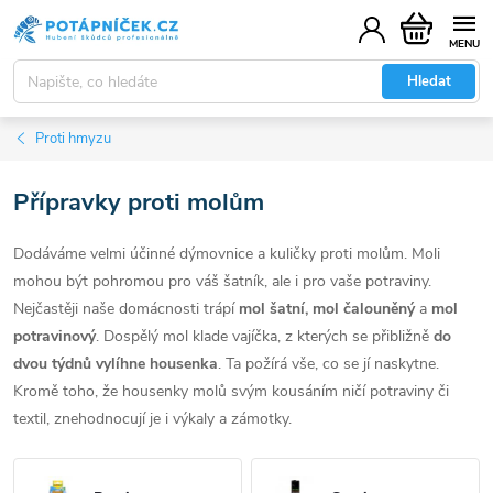
Přejít
Nákupní
na
košík
obsah
Hledat
Proti hmyzu
Přípravky proti molům
Dodáváme velmi účinné dýmovnice a kuličky proti molům. Moli
mohou být pohromou pro váš šatník, ale i pro vaše potraviny.
Nejčastěji naše domácnosti trápí
mol šatní, mol čalouněný
a
mol
potravinový
. Dospělý mol klade vajíčka, z kterých se přibližně
do
dvou týdnů vylíhne housenka
. Ta požírá vše, co se jí naskytne.
Kromě toho, že housenky molů svým kousáním ničí potraviny či
textil, znehodnocují je i výkaly a zámotky.