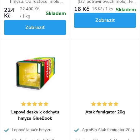
hmyzu. Od roztočů, molů,
(tzv. potravinovůch molů). Je
štěnic a blech až po šváby a
nejedovatý, bez zápachu a
16 Kč
Měrná
Měrná
224
22 400 Kč
16 Kč / 1 ks
Skladem
Skladem
mravence.
insekticidů. K použití v kuchyni
Kč
cena:
cena:
/ 1 kg
Zobrazit
a v blízkosti potravin.
Zobrazit
Lepové desky k odchytu
Atak fumigator 20g
hmyzu GlueBook
Lepové lapače hmyzu
AgroBio Atak fumigator 20 g