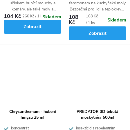
účinkem hubící mouchy a
feromonem na kuchyňské moly.
komáry, ale také moly a
Bezpečná pro lidi a teplokrevná
octomilky. Pro použití v
zvířata, působí po dobu až tří
104 Kč
Měrná
Měrná
260 Kč / 1 l
108
108 Kč
Skladem
Skladem
interiérech.
měsíců.
Kč
cena:
cena:
/ 1 ks
Zobrazit
Zobrazit
Chrysanthemum - hubení
PREDATOR 3D tekutá
hmyzu 25 ml
moskytiéra 500ml
koncentrát
insekticid s repelentním