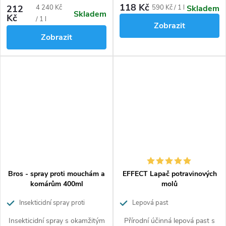
100 % přírodní účinnou látku.
Díky aplikační hadičce pronikne
118 Kč
Měrná
Měrná
212
4 240 Kč
590 Kč / 1 l
Skladem
Skladem
i do nepřístupných míst.
Kč
cena:
cena:
/ 1 l
Zobrazit
Zobrazit
Bros - spray proti mouchám a
EFFECT Lapač potravinových
komárům 400ml
molů
Insekticidní spray proti
Lepová past
mouchám a komárům s
Insekticidní spray s okamžitým
Přírodní účinná lepová past s
okamžitým účinkem