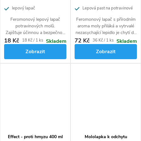
lepový lapač
Lepová past na potravinové
moly
Feromonový lepový lapač
Feromonový lapač s přírodním
potravinových molů.
aroma moly přiláká a vytrvalé
Zajišťuje účinnou a bezpečnou
nezasychající lepidlo je chytí do
ochranu prostorů, kde
pasti. Působí po dobu 3
18 Kč
72 Kč
Měrná
Měrná
18 Kč / 1 ks
36 Kč / 1 ks
Skladem
Skladem
skladujeme potraviny.
měsíců. Bez insekticidů.
cena:
cena:
Zobrazit
Zobrazit
Effect - proti hmyzu 400 ml
Mololapka k odchytu