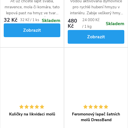
Ať už chcete lapit švába,
Vodou aktivovaná dýmovnice
mravence, mola či komára, tato
pro rychlé hubení hmyzu v
lepová past na hmyz ve tvaru
interiéru. Zabije veškerý hmyz
knihy vás nezklame. Škůdce
od roztočů přes mravence, až
32 Kč
Měrná
Měrná
32 Kč / 1 ks
480
24 000 Kč
Skladem
Skladem
přiláká k pasti potravinové
po moly, vosy a šváby.
Kč
cena:
cena:
/ 1 kg
Zobrazit
lákadlo a silné deratizační
Zobrazit
lepidlo ho zachytí, sotva se jí
dotkne. Bez zbytečné chemie.
Nahrazuje lepidlo Temobi Glue a
Viktory Glue.
Kuličky na likvidaci molů
Feromonový lapač šatních
molů DressBand