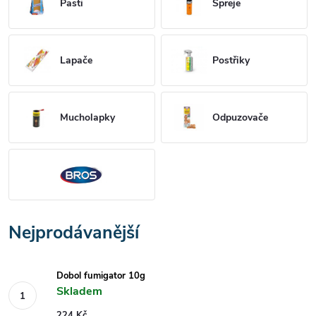
Pasti
Spreje
Lapače
Postřiky
Mucholapky
Odpuzovače
Nejprodávanější
Dobol fumigator 10g
Skladem
224 Kč