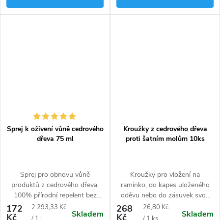
Sprej k oživení vůně cedrového
Kroužky z cedrového dřeva
dřeva 75 ml
proti šatním molům 10ks
Sprej pro obnovu vůně
Kroužky pro vložení na
produktů z cedrového dřeva.
ramínko, do kapes uloženého
100% přírodní repelent bez
oděvu nebo do zásuvek svou
jedů a chemikálií, pomáhá
jemnou cedrovou vůní účinně
Měrná
Měrná
172
2 293,33 Kč
268
26,80 Kč
Skladem
Skladem
chránit textilie před zatuchlinou
odpuzují šatní moly.
Kč
Kč
cena:
cena:
/ 1 l
/ 1 ks