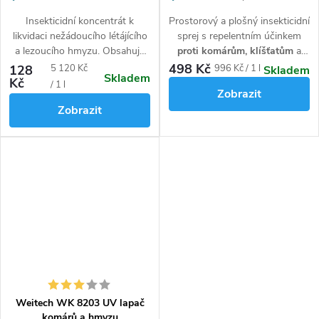
účinkem
Insekticidní koncentrát k
Prostorový a plošný insekticidní
likvidaci nežádoucího létájícího
sprej s repelentním účinkem
a lezoucího hmyzu. Obsahuje
proti komárům, klíšťatům
a
100 % přírodní účinnou látku.
jinému nepříjemnému létajícímu
498 Kč
Měrná
Měrná
128
5 120 Kč
996 Kč / 1 l
Skladem
Skladem
a lezoucímu hmyzu.
Tato
Kč
cena:
cena:
/ 1 l
Zobrazit
tekutá moskytierá Vás
Zobrazit
bezpečně ochrání před
krvelačnými komáry po dobu
až 24h.
Weitech WK 8203 UV lapač
komárů a hmyzu