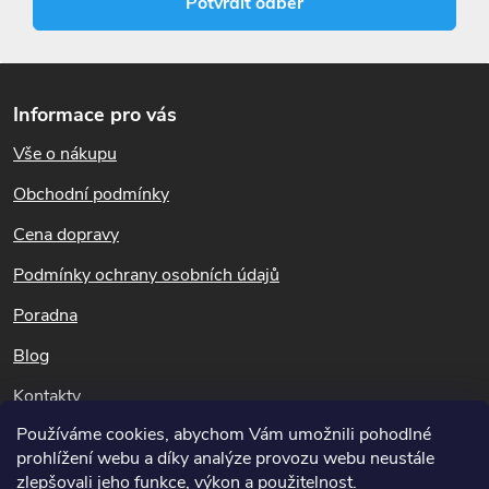
Potvrdit odběr
Z
á
Informace pro vás
p
Vše o nákupu
a
t
Obchodní podmínky
í
Cena dopravy
Podmínky ochrany osobních údajů
Poradna
Blog
Kontakty
Používáme cookies, abychom Vám umožnili pohodlné
Dotazy k objednávkám
prohlížení webu a díky analýze provozu webu neustále
info@potapnicek.cz
zlepšovali jeho funkce, výkon a použitelnost.