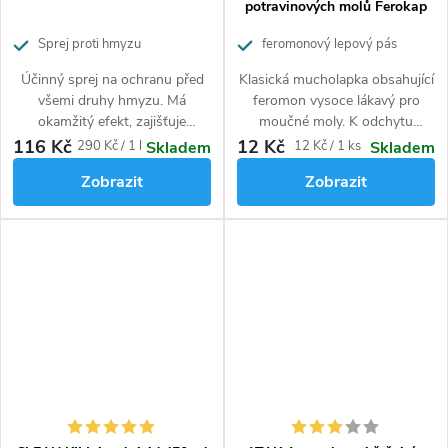
potravinových molů Ferokap
Sprej proti hmyzu
feromonový lepový pás
Účinný sprej na ochranu před
Klasická mucholapka obsahující
všemi druhy hmyzu. Má
feromon vysoce lákavý pro
okamžitý efekt, zajišťuje
moučné moly. K odchytu
dlouhodobou ochranu a
potravinových molů přírodní
116 Kč
12 Kč
Měrná
Měrná
290 Kč / 1 l
12 Kč / 1 ks
Skladem
Skladem
osvěžení prostoru s příjemnou
cestou bez použití chemie.
cena:
cena:
Zobrazit
Zobrazit
vůní.