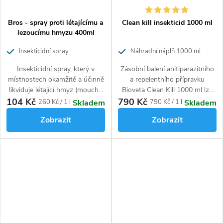
Bros - spray proti létajícímu a
Clean kill insekticid 1000 ml
lezoucímu hmyzu 400ml
Insekticidní spray
Náhradní náplň 1000 ml
Insekticidní spray, který v
Zásobní balení anitiparazitního
místnostech okamžitě a účinně
a repelentního přípravku
likviduje létající hmyz (mouchy,
Bioveta Clean Kill 1000 ml lze
komáry, moly) a lezoucí hmyz
použít k doplnění do postřikové
104 Kč
790 Kč
Měrná
Měrná
260 Kč / 1 l
790 Kč / 1 l
Skladem
Skladem
(šváby, rusy, mravence, blechy).
nádoby. Postřik se používá k
cena:
cena:
Zobrazit
Zobrazit
likvidaci lezoucího i létacího
hmyzu. Bioveta Clean Kill 1000
ml je účinný proti proti
mravencům, roztočům,
blechám, štěnicím, švábům,
rusům, vosám, rybenkám,
mouchám, komárům i škůdcům
potravin a tkanin.