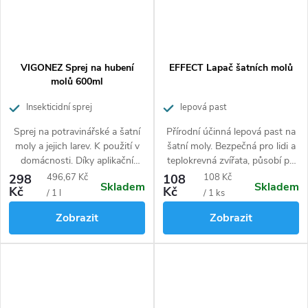
VIGONEZ Sprej na hubení
EFFECT Lapač šatních molů
molů 600ml
Insekticidní sprej
lepová past
Sprej na potravinářské a šatní
Přírodní účinná lepová past na
moly a jejich larev. K použití v
šatní moly. Bezpečná pro lidi a
domácnosti. Díky aplikační
teplokrevná zvířata, působí po
hadičce pronikne i do
dobu až tří měsíců.
Měrná
Měrná
298
496,67 Kč
108
108 Kč
Skladem
Skladem
nepřístupných míst. Velké
Kč
Kč
cena:
cena:
/ 1 l
/ 1 ks
balení.
Zobrazit
Zobrazit