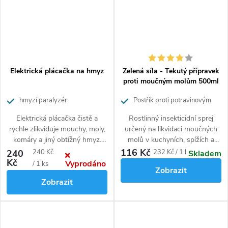
Elektrická plácačka na hmyz
Zelená síla - Tekutý přípravek
proti moučným molům 500ml
hmyzí paralyzér
Postřik proti potravinovým
molům
Elektrická plácačka čistě a
Rostlinný insekticidní sprej
rychle zlikviduje mouchy, moly,
určený na likvidaci moučných
komáry a jiný obtížný hmyz.
molů v kuchyních, spížích a
Ideální pro kempování, grilování,
dalších skladovacích prostorách
116 Kč
Měrná
Měrná
240
240 Kč
232 Kč / 1 l
Skladem
pikniky i do domácnosti.
potravin.
Kč
Vyprodáno
cena:
cena:
/ 1 ks
Zobrazit
Zobrazit