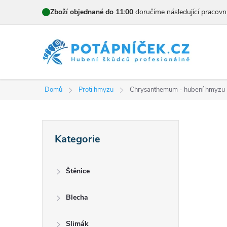
Přejít
Zboží objednané do 11:00
doručíme následující pracovn
na
obsah
Domů
Proti hmyzu
Chrysanthemum - hubení hmyzu
P
Přeskočit
Kategorie
kategorie
o
s
Štěnice
t
Blecha
r
Slimák