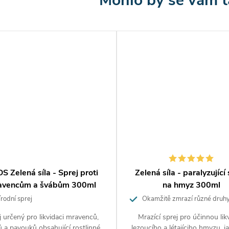
d má široké použití - ideální pro
byty, terasy, balkóny
,
 pro stáje ((hovězí dobytek, prasata, drůbež) a vhodný
použití na
bio farmách.
 účinkuje i při teplotách kolem 30 St. C (lepší
 oproti chemickým biocidním přípravkům, u kteréch
e účinnost již od 25 St. C)
d k použití
 postřikem, pomocí ručního nebo zádového
S Zelená síla - Sprej proti
Zelená síla - paralyzující
vače nebo rozprašovače. Podle dávkování rozřeďte
avencům a švábům 300ml
na hmyz 300ml
 s vodou. Poté hotový roztok
rodní sprej
Okamžitě zmrazí různé druh
 cíleným použitím na místa v nichž se shlukuje hmyz.
j určený pro likvidaci mravenců,
Mrazící sprej pro účinnou lik
 a pavouků obsahující rostlinné
lezoucího a létajíciho hmyzu, j