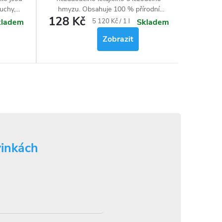
uchy,
hmyzu. Obsahuje 100 % přírodní
v int
128 Kč
120 
ostlinné
účinnou látku.
Měrná
5 120 Kč / 1 l
kladem
Skladem
l).
cena:
Zobrazit
vinkách