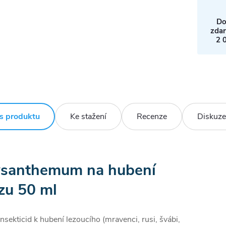
Do
zda
2 
s produktu
Ke stažení
Recenze
Diskuze
ysanthemum na hubení
u 50 ml
insekticid k hubení lezoucího (mravenci, rusi, švábi,