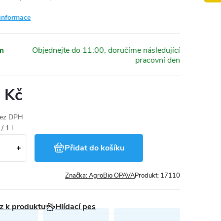
 informace
m
 Kč
bez DPH
/ 1 l
Přidat do košíku
Značka:
AgroBio OPAVA
Produkt:
17110
z k produktu
Hlídací pes