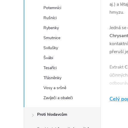
aj.) a lé
Potemníci
hmyzu.
Rušníci
Jedná se
Rybenky
Chrysant
Smutnice
kontaktn
Svilušky
přeruší j
Švábi
Extrakt
C
Tesaříci
účinných 
Třásněnky
odbouráva
Vosy a sršně
Zavíječi a obaleči
Účinek
n
Celý po
minutam
7 dnů.
Po
Proti hlodavcům
účinné lá