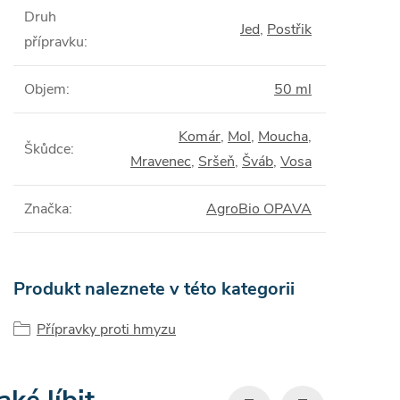
Druh
Jed
,
Postřik
přípravku
:
Objem
:
50 ml
Komár
,
Mol
,
Moucha
,
Škůdce
:
Mravenec
,
Sršeň
,
Šváb
,
Vosa
Značka
:
AgroBio OPAVA
Produkt naleznete v této kategorii
Přípravky proti hmyzu