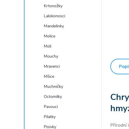
Krtonožky
Lalokonosci
Mandelinky
Molice
Moli
Mouchy
Popi
Mravenci
Mšice
Muchničky
Chr
Octomilky
hmyz
Pavouci
Pilatky
Přírodní 
Pisivky