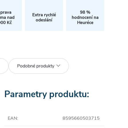
prava
98 %
Extra rychlé
rma nad
hodnocení na
odeslání
000 Kč
Heuréce
Podobné produkty
Parametry produktu:
EAN
:
8595660503715