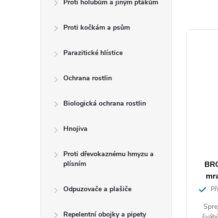
Proti holubům a jiným ptákům
Insektici
Proti kočkám a psům
dále také
také pro 
Parazitické hlístice
Přípravek
Ochrana rostlin
účinnost
se snižuj
Biologická ochrana rostlin
Návo
Hnojiva
Proti dřevokaznému hmyzu a
Aplikace
ní hmyzu
BROS Zelená síla - Sprej proti
BRO
plísním
postřiko
mouchám a komárům 300ml
mr
přípravek
Odpuzovače a plašiče
Přírodní sprej proti létajícímu hmyzu
Pří
aplikujte
ikvidaci
Sprej určený na likvidaci much,
Spre
Repelentní obojky a pipety
ezoucího
komárů, vos a dalšího létajícího hmyzu
švábů