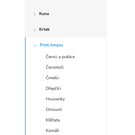
a
n
Kuna
n
Krtek
í
p
Proti hmyzu
a
Červci a puklice
Červotoči
n
Čmelíci
e
Dřepčíci
l
Housenky
Chrousti
Klíšťata
Komáři