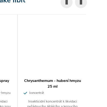
 spray
Chrysanthemum - hubení hmyzu
BROS Z
25 ml
mouc
y hmyzu
koncentrát
Přírod
vidaci
Insekticidní koncentrát k likvidaci
Sprej
ako jsou
nežádoucího létájícího a lezoucího
komárů, 