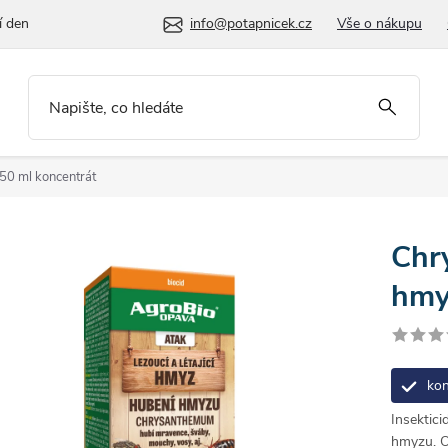
í den
info@potapnicek.cz
Vše o nákupu
 50 ml
koncentrát
Chr
hmy
kon
Insektici
hmyzu. O