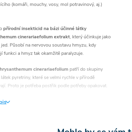
tajícího (komáři, mouchy, vosy, mol potravinový, aj.)
 o
přírodní insekticid na bázi účinné látky
hemum cinerariaefolium extrakt
, který účinkuje jako
í jed. Působí na nervovou soustavu hmyzu, kdy
ejí funkci a hmyz tak okamžitě paralyzuje.
hrysanthemum cinerariaefolium
patří do skupiny
látek pyretriny, které se velmi rychle v přírodě
jí. Proto je potřeba postřik podle potřeby opakovat.
astane v závislosti na druhu hmyzu mezi
20-50
pis
i
a
dlouhodobý hubící účinek byl prokázán po dobu
té účinek pomalu klesá v důsledku rozkladu přírodní
tky.