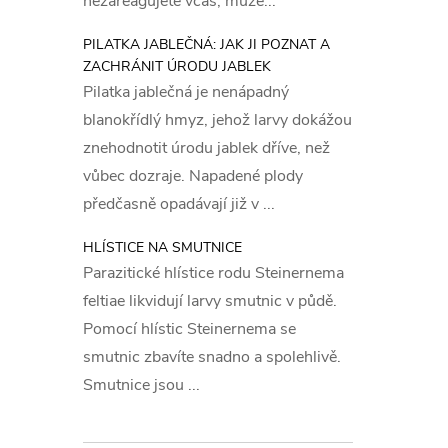
nezareagujete včas, může...
Bale
PILATKA JABLEČNÁ: JAK JI POZNAT A
ZACHRÁNIT ÚRODU JABLEK
50 ml ko
Pilatka jablečná je nenápadný
blanokřídlý hmyz, jehož larvy dokážou
Doba
znehodnotit úrodu jablek dříve, než
vůbec dozraje. Napadené plody
předčasně opadávají již v ...
3 roky o
HLÍSTICE NA SMUTNICE
Upoz
Parazitické hlístice rodu Steinernema
bezp
feltiae likvidují larvy smutnic v půdě.
Pomocí hlístic Steinernema se
smutnic zbavíte snadno a spolehlivě.
Smutnice jsou ...