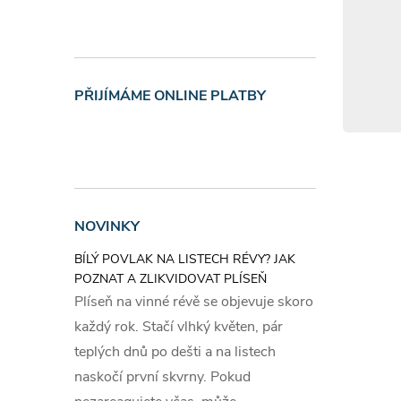
Obecná 
Při nadý
lékaře.
PŘIJÍMÁME ONLINE PLATBY
Při styku
opláchno
Při zasaž
tekoucí v
Při požit
Nevyvoláv
NOVINKY
LÉKAŘS
BÍLÝ POVLAK NA LISTECH RÉVY? JAK
nutná ji
POZNAT A ZLIKVIDOVAT PLÍSEŇ
kontaktuj
Plíseň na vinné révě se objevuje skoro
povolání,
každý rok. Stačí vlhký květen, pár
poskytov
teplých dnů po dešti a na listech
+42022
naskočí první skvrny. Pokud