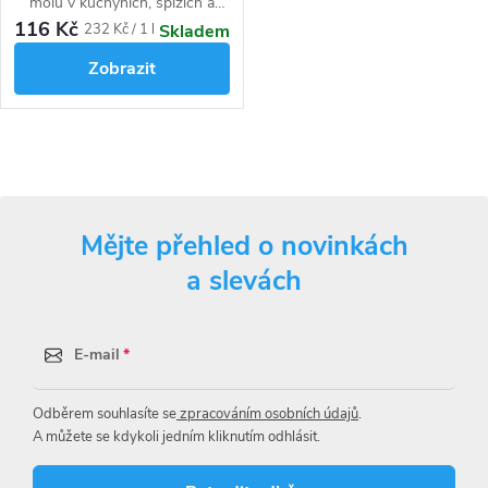
molů v kuchyních, spížích a
dalších skladovacích prostorách
116 Kč
Měrná
232 Kč / 1 l
Skladem
potravin.
cena:
Zobrazit
O
v
Mějte přehled o novinkách
l
a slevách
á
d
E-mail
a
Odběrem souhlasíte se
zpracováním osobních údajů
.
c
A můžete se kdykoli jedním kliknutím odhlásit.
í