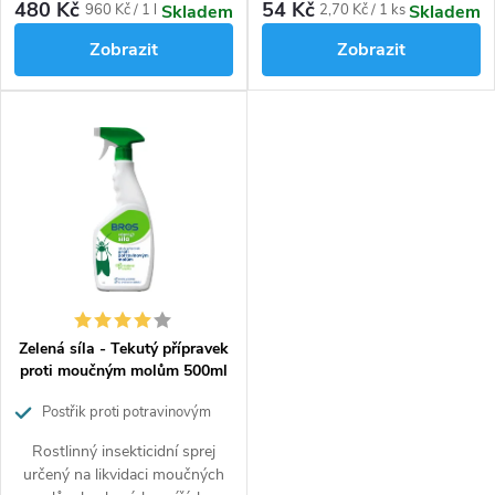
stádia dospělci, nymfy, vajíčka),
dobu 6 měsíců. Insekticidní
480 Kč
54 Kč
Měrná
Měrná
960 Kč / 1 l
2,70 Kč / 1 ks
Skladem
Skladem
blechy, mravence a dále čmelíky
složka a levandulové aroma
cena:
cena:
Zobrazit
Zobrazit
a jiné roztoče.
odpuzující moly.
Zelená síla - Tekutý přípravek
proti moučným molům 500ml
Postřik proti potravinovým
molům
Rostlinný insekticidní sprej
určený na likvidaci moučných