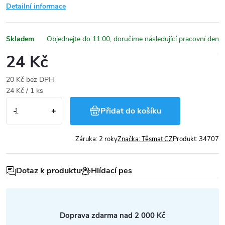
Detailní informace
Skladem
24 Kč
20 Kč bez DPH
Měrná
24 Kč / 1 ks
cena:
Přidat do košíku
Záruka
:
2 roky
Značka:
Těsmat CZ
Produkt:
34707
Dotaz k produktu
Hlídací pes
Doprava zdarma nad 2 000 Kč