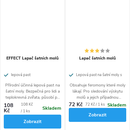
Tento text je chráněn autorským zákonem. K jeho použití
potřebujete předchozí písemný souhlas redakce webu
www.potapnicek.cz
EFFECT Lapač šatních molů
Lapač šatních molů
lepová past
Lepová past na šatní moly s
feromony
Přírodní účinná lepová past na
Obsahuje feromony které moly
šatní moly. Bezpečná pro lidi a
lákají. Pro sledování výskytu
teplokrevná zvířata, působí po
molů a jejich případnou
dobu až tří měsíců.
likvidaci. Obsahuje pouze
72 Kč
Měrná
Měrná
108
108 Kč
72 Kč / 1 ks
Skladem
Skladem
přírodní složky. Působí 3
Kč
cena:
cena:
/ 1 ks
Zobrazit
měsíce.
Zobrazit