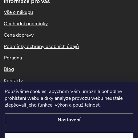
Informace pro vás
p
Vše o nákupu
a
t
Obchodní podmínky
í
Cena dopravy
Podmínky ochrany osobních údajů
Poradna
Blog
Kontakty
Používáme cookies, abychom Vám umožnili pohodlné
Dotazy k objednávkám
prohlížení webu a díky analýze provozu webu neustále
info@potapnicek.cz
zlepšovali jeho funkce, výkon a použitelnost.
Nastavení
Copyright 2026
Potápníček.cz
. Všechna práva vyhrazena.
Upravit