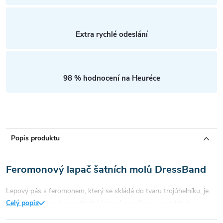
Extra rychlé odeslání
98 % hodnocení na Heuréce
Popis produktu
Feromonový lapač šatních molů DressBand
Lepový pás s feromonem, který se skládá do tvaru trojúhelníku, je
Celý popis
účinný a jednoduše použitelný lepový prostředek na odchyt a
monitoring výskytu šatních molů.