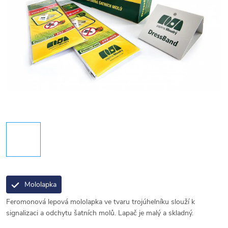
Mololapka
Feromonová lepová mololapka ve tvaru trojúhelníku slouží k
signalizaci a odchytu šatních molů. Lapač je malý a skladný.