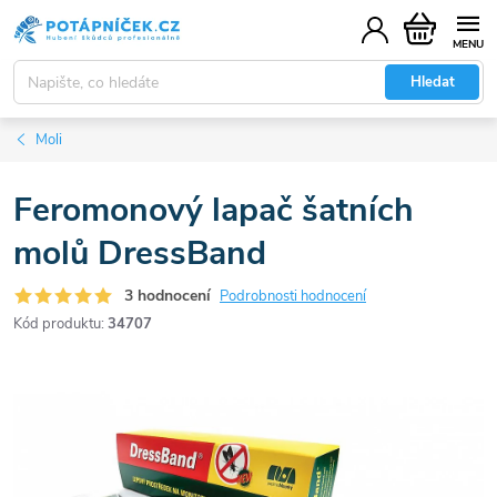
Přejít
Nákupní
na
košík
obsah
Hledat
Moli
Feromonový lapač šatních
molů DressBand
3 hodnocení
Podrobnosti hodnocení
Kód produktu:
34707