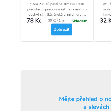
Sada 2 kusů pastí na slimáky. Pasti
Ať už
představují přírodní a šetrné řešení pro
mola 
odchyt slimáků, šneků a jiných druhů
hmyz
78 Kč
32 
plžů, dokonce i plzáků ve vaší zahradě.
Škůd
Měrná
39 Kč / 1 ks
Skladem
lákad
cena:
Zobrazit
zac
zbyt
T
O
v
l
á
d
Mějte přehled o n
a slevách
a