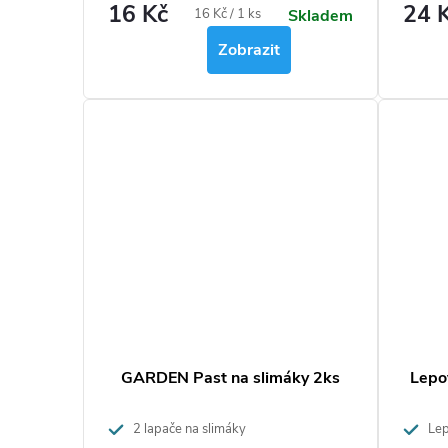
16 Kč
24 
insekticidů. K použití v kuchyni a v
Měrná
16 Kč / 1 ks
Skladem
t
blízkosti potravin.
cena:
Zobrazit
ů
GARDEN Past na slimáky 2ks
Lepo
2 lapače na slimáky
Lep