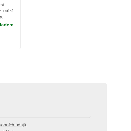
oti
ou vůní
tu.
ladem
obních údajů
.