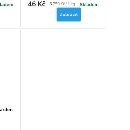
46 Kč
.
Měrná
5 750 Kč / 1 kg
ladem
Skladem
cena:
Zobrazit
Garden