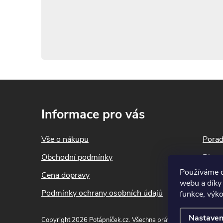
c
í
p
r
Z
v
á
Informace pro vás
k
p
y
Vše o nákupu
Pora
a
v
Obchodní podmínky
Blog
t
ý
Používáme c
Cena dopravy
Konta
í
webu a díky
p
Podmínky ochrany osobních údajů
funkce, výko
i
Nastaven
Copyright 2026
Potápníček.cz
. Všechna práva vyhrazena.
Upra