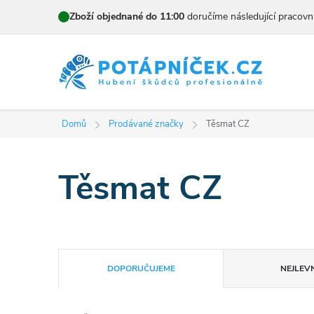
Přejít
Zboží objednané do 11:00
doručíme následující pracovn
na
obsah
Domů
Prodávané značky
Těsmat CZ
Těsmat CZ
Ř
DOPORUČUJEME
NEJLEVN
a