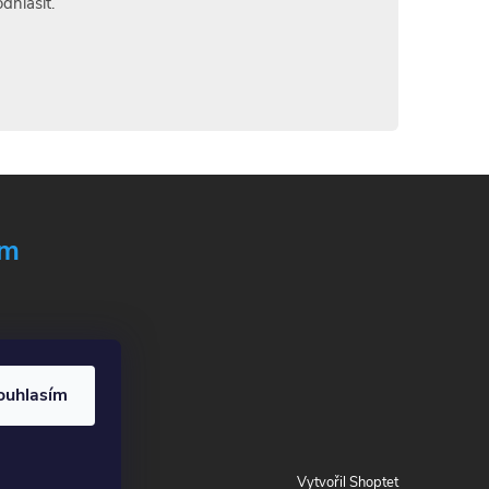
dhlásit.
ám
ouhlasím
Vytvořil Shoptet