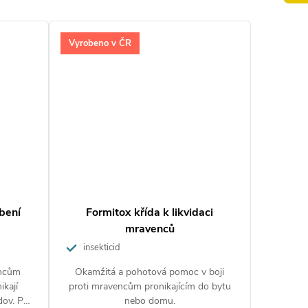
Vyrobeno v ČR
bení
Formitox křída k likvidaci
mravenců
insekticid
encům
Okamžitá a pohotová pomoc v boji
ikají
proti mravencům pronikajícím do bytu
v. Po
nebo domu.