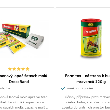
monový lapač šatních molů
Formitox - nástraha k hu
DressBand
mravenců 120 g
olapka
insekticidní prášek
nová lepová mololapka ve tvaru
Účinný přípravek proti mrav
úhelníku slouží k signalizaci a
všeho druhu, kteří často pron
u šatních molů. Lapač je malý a
zvenku do vnitřních prostor budo