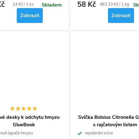
Kč
58 Kč
skladný.
požití návnady hmyz hyne
Měrná
Měrná
24 Kč / 1 ks
483,33 Kč / 1 kg
Skladem
Sk
cena:
cena:
Zobrazit
Zobrazit
vé desky k odchytu hmyzu
Svíčka Bolsius Citronella 
GlueBook
s rajčatovým listem
ové lapače hmyzu
repelentní svíce