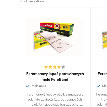
z
7
položek celkem
e
V
n
ý
í
p
p
i
r
s
o
p
d
r
u
Feromonový lapač potravinových
Fero
o
molů FeroBand
k
d
Mololapka
Mol
t
u
Feromonový lepový pás k signalizaci a
Feromo
odchytu zavíječů (tzv. potravinovůch
troj
ů
k
molů). Je nejedovatý, bez zápachu a
odchyt