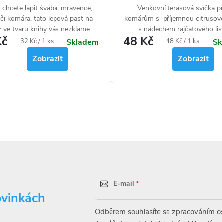
 chcete lapit švába, mravence,
Venkovní terasová svíčka pr
či komára, tato lepová past na
komárům s příjemnou citrusov
 ve tvaru knihy vás nezklame.
s nádechem rajčatového lis
Kč
48 Kč
ce přiláká k pasti potravinové
Měrná
Měrná
32 Kč / 1 ks
48 Kč / 1 ks
Skladem
Sk
lo a silné deratizační lepidlo ho
cena:
cena:
Zobrazit
Zobrazit
hytí, sotva se jí dotkne. Bez
ečné chemie. Nahrazuje lepidlo
emobi Glue a Viktory Glue.
E-mail
ovinkách
Odběrem souhlasíte se
zpracováním os