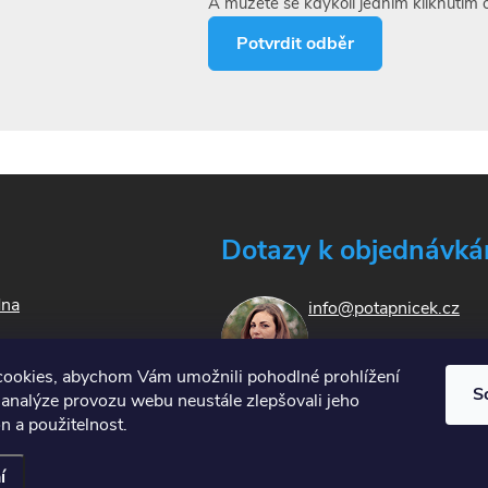
A můžete se kdykoli jedním kliknutím o
Potvrdit odběr
Dotazy k objednávk
dna
info@potapnicek.cz
ookies, abychom Vám umožnili pohodlné prohlížení
kty
S
 analýze provozu webu neustále zlepšovali jeho
n a použitelnost.
í
vit nastavení cookies