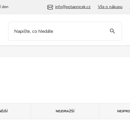
í den
info@potapnicek.cz
Vše o nákupu
ĚJŠÍ
NEJDRAŽŠÍ
NEJPR