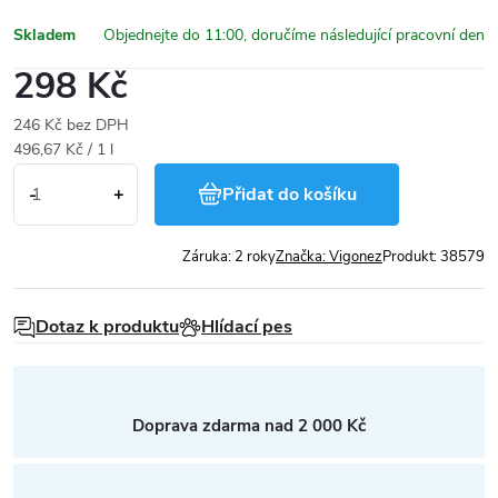
Skladem
298 Kč
246 Kč bez DPH
Měrná
496,67 Kč / 1 l
cena:
Přidat do košíku
Záruka
:
2 roky
Značka:
Vigonez
Produkt:
38579
Dotaz k produktu
Hlídací pes
Doprava zdarma nad 2 000 Kč