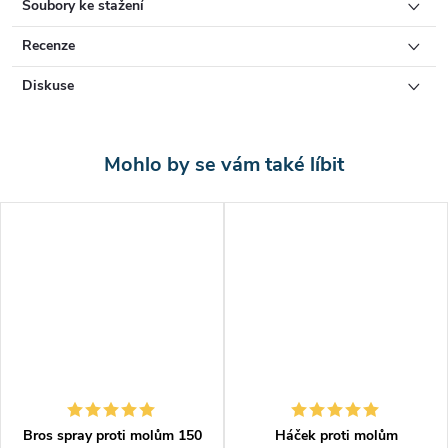
Soubory ke stažení
rozptyl.
Recenze
Návod k použití
Diskuse
Před aplikací je třeba zajistit, aby nedošlo ke kontaktu přípravku s
potravinami. Před použitím nádobkou pořádně zatřepejte, poté
sundejte vršek, vyndejte hadičku (lze používat i bez hadičky) a
nasaďte ji na vyčnívající koncovku hlavice. Potom je třeba aplikovat
postřik v místech výskytu molů, bezprostředně na povrch. V případě
výskytu většího množství hmyzu je třeba postřik zopakovat.
Biocidní efekt se projeví během 7-14 dnů po postřiku u šatních
molů, a během 3 dnů u potravinářských molů.
První pomoc při zasažení
Potřísnění kůže:
Odložte kontaminovaný oděv. Zasažené části
pokožky důkladně omývejte vodou s mýdlem. V případě zarudnutí
Bros spray proti molům 150
Háček proti molům