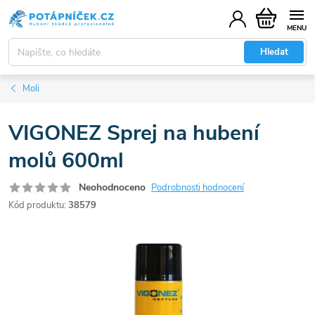
Přejít
Nákupní
na
košík
obsah
Hledat
Moli
VIGONEZ Sprej na hubení
molů 600ml
Neohodnoceno
Podrobnosti hodnocení
Kód produktu:
38579