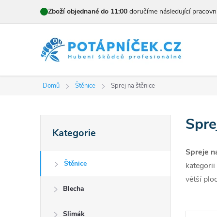
Přejít
Zboží objednané do 11:00
doručíme následující pracovn
na
obsah
Domů
Štěnice
Sprej na štěnice
P
Spre
Přeskočit
Kategorie
kategorie
o
Spreje n
s
Štěnice
kategorii
t
větší plo
Blecha
r
Slimák