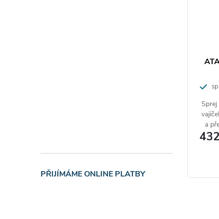
ATA
spr
Sprej 
vajíč
a př
432
PŘIJÍMÁME ONLINE PLATBY
O