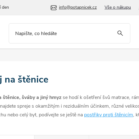
í den
info@potapnicek.cz
Vše o nákupu
j na štěnice
a štěnice, šváby a jiný hmyz
se hodí k
ošetření švů matrace, rám
 najdete spreje s okamžitým i reziduálním účinkem, různé velikos
chu nebo celý byt, podívejte se ještě na
postřiky proti štěnicím
, k