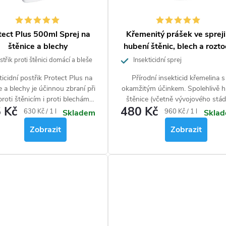
tect Plus 500ml Sprej na
Křemenitý prášek ve spreji
štěnice a blechy
hubení štěnic, blech a rozt
500 ml
třik proti štěnici domácí a bleše
Insekticidní sprej
ticidní postřik Protect Plus na
Přírodní insekticid křemelina s
e a blechy je účinnou zbraní při
okamžitým účinkem. Spolehlivě h
proti štěnicím i proti blechám.
štěnice
(včetně vývojového stád
 Kč
480 Kč
 vhodný zejména pro úplnou
dospělci, nymfy, vajíčka), blechy
Měrná
Měrná
630 Kč / 1 l
960 Kč / 1 l
Skladem
Skla
likvidaci štěnic či blech v
mravence a dále čmelíky a jiné
cena:
cena:
Zobrazit
Zobrazit
čátečních fázích zamoření.
roztoče.
mechanickému rozprašovači se
ik aplikuje snadno a bezpečně.
hmyz působí kontaktně a má
dlouhodobý účinek.