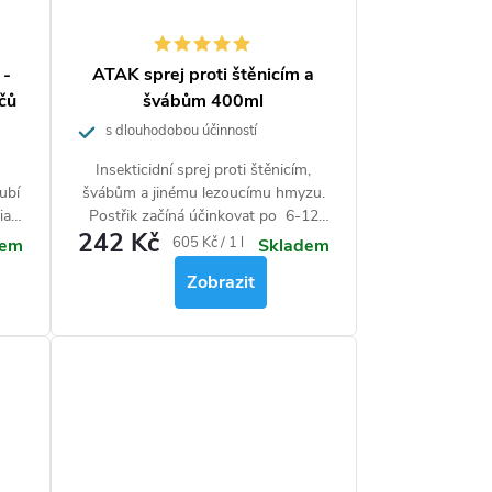
 -
ATAK sprej proti štěnicím a
očů
švábům 400ml
s dlouhodobou účinností
Insekticidní sprej proti štěnicím,
ubí
švábům a jinému lezoucímu hmyzu.
ia
Postřik začíná účinkovat po 6-12
242 Kč
,
hodinách a na hmyz působí po dobu
Měrná
605 Kč / 1 l
dem
Skladem
2-3 měsíců pokud není mechanicky
cena:
Zobrazit
odstraněn.