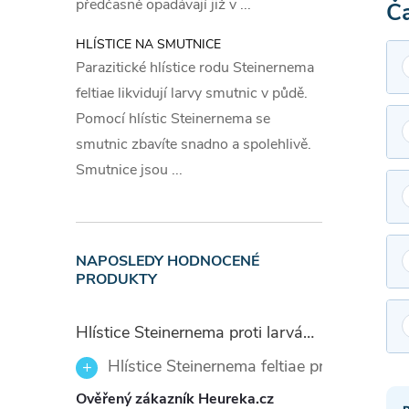
předčasně opadávají již v ...
Ča
y
HLÍSTICE NA SMUTNICE
v
Parazitické hlístice rodu Steinernema
ý
feltiae likvidují larvy smutnic v půdě.
Pomocí hlístic Steinernema se
p
smutnic zbavíte snadno a spolehlivě.
i
Smutnice jsou ...
s
u
NAPOSLEDY HODNOCENÉ
PRODUKTY
Hlístice Steinernema proti larvám smutnic Nemaplus 5 milionů
Hlístice Steinernema feltiae proti larvám
Ověřený zákazník Heureka.cz