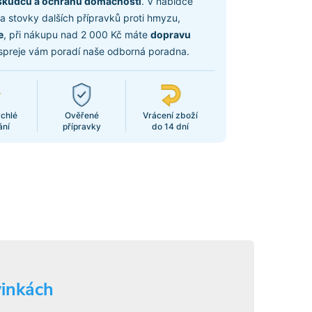
škůdců a ochranu domácnosti
. V nabídce
 a stovky dalších přípravků proti hmyzu,
e
, při nákupu nad 2 000 Kč máte
dopravu
spreje vám poradí naše odborná poradna.
ychlé
Ověřené
Vrácení zboží
ání
přípravky
do 14 dní
vinkách