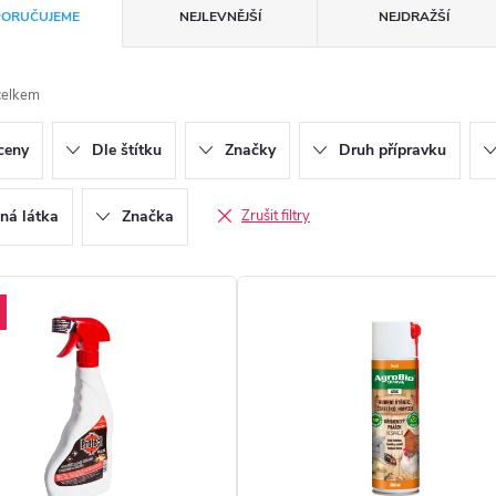
ORUČUJEME
NEJLEVNĚJŠÍ
NEJDRAŽŠÍ
celkem
ceny
Dle štítku
Značky
Druh přípravku
ná látka
Značka
Zrušit filtry