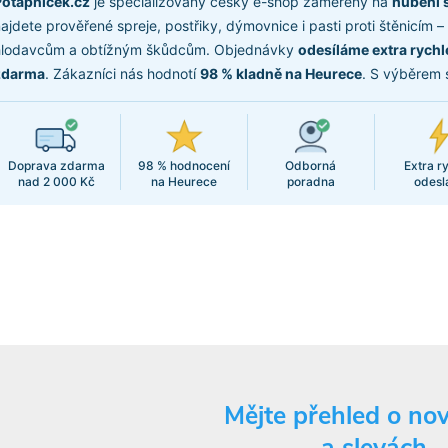
otápníček.cz
je specializovaný český e-shop zaměřený na
hubení 
ajdete prověřené spreje, postřiky, dýmovnice i pasti proti štěnicím –
hlodavcům a obtížným škůdcům. Objednávky
odesíláme extra rychl
zdarma
. Zákazníci nás hodnotí
98 % kladně na Heurece
. S výběrem 
Doprava zdarma
98 % hodnocení
Odborná
Extra r
nad 2 000 Kč
na Heurece
poradna
odesl
 smutnic na 10 m2
Mějte přehled o no