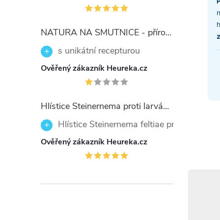
P
n
NATURA NA SMUTNICE - přírodní prostředek 50ml
s unikátní recepturou
Ověřený zákazník Heureka.cz
Hlístice Steinernema proti larvám smutnic Nemaplus 5 milionů
Hlístice Steinernema feltiae proti larvám
Ověřený zákazník Heureka.cz