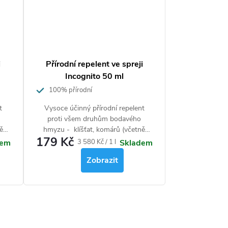
i
Přírodní repelent ve spreji
Incognito 50 ml
100% přírodní
t
Vysoce účinný přírodní repelent
proti všem druhům bodavého
ě
hmyzu - klíšťat, komárů (včetně
179 Kč
ic,
komára tygrovaného), blech, štěnic,
Měrná
3 580 Kč / 1 l
dem
Skladem
lí,
muchniček, vos, včel, much, koutulí,
cena:
Zobrazit
ET.
ovádů a dalších. Neobsahuje DEET.