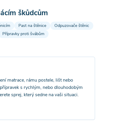
omácím škůdcům
ěnicím
Past na štěnice
Odpuzovače štěnic
Přípravky proti švábům
ení matrace, rámu postele, lišt nebo
te přípravek s rychlým, nebo dlouhodobým
rete sprej, který sedne na vaši situaci.