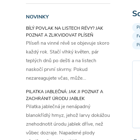
v
So
NOVINKY
l
P
BÍLÝ POVLAK NA LISTECH RÉVY? JAK
á
POZNAT A ZLIKVIDOVAT PLÍSEŇ
F
Plíseň na vinné révě se objevuje skoro
d
P
každý rok. Stačí vlhký květen, pár
a
teplých dnů po dešti a na listech
c
naskočí první skvrny. Pokud
nezareagujete včas, může...
í
PILATKA JABLEČNÁ: JAK JI POZNAT A
p
ZACHRÁNIT ÚRODU JABLEK
r
Pilatka jablečná je nenápadný
blanokřídlý hmyz, jehož larvy dokážou
v
znehodnotit úrodu jablek dříve, než
k
vůbec dozraje. Napadené plody