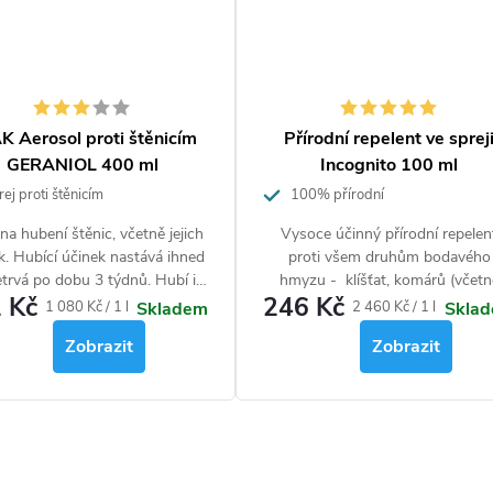
K Aerosol proti štěnicím
Přírodní repelent ve sprej
GERANIOL 400 ml
Incognito 100 ml
ej proti štěnicím
100% přírodní
na hubení štěnic, včetně jejich
Vysoce účinný přírodní repelen
ek. Hubící účinek nastává ihned
proti všem druhům bodavého
etrvá po dobu 3 týdnů. Hubí i
hmyzu - klíšťat, komárů (včetn
 Kč
246 Kč
blechy, moly, komáry.
komára tygrovaného), blech, štěn
Měrná
Měrná
1 080 Kč / 1 l
2 460 Kč / 1 l
Skladem
Skla
muchniček, vos, včel, much, koutu
cena:
cena:
Zobrazit
Zobrazit
ovádů a dalších. Neobsahuje DE