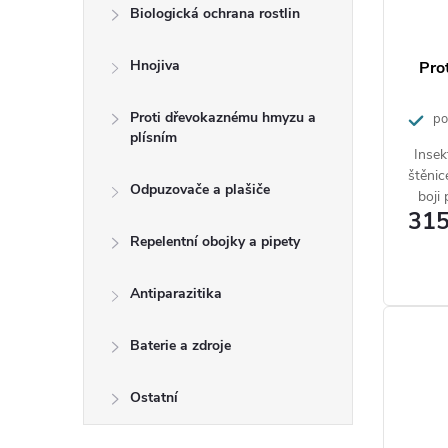
p
Biologická ochrana rostlin
t
r
ů
Hnojiva
Pro
o
Proti dřevokaznému hmyzu a
pos
d
plísním
Insek
u
štěnic
Odpuzovače a plašiče
boji 
k
315
Je
t
Repelentní obojky a pipety
po
ů
Díky 
Antiparazitika
postř
Na 
Baterie a zdroje
Ostatní