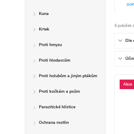
a
Ř
DOP
n
a
Kuna
n
z
6
položek 
Krtek
í
e
Dle 
p
Proti hmyzu
n
a
í
Účin
Proti hlodavcům
n
p
Proti holubům a jiným ptákům
V
e
r
Akce
ý
l
Proti kočkám a psům
o
p
d
Parazitické hlístice
i
u
Ochrana rostlin
s
k