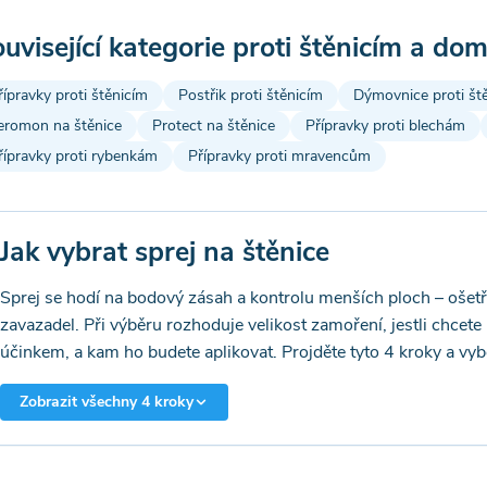
uvisející kategorie proti štěnicím a d
řípravky proti štěnicím
Postřik proti štěnicím
Dýmovnice proti št
eromon na štěnice
Protect na štěnice
Přípravky proti blechám
řípravky proti rybenkám
Přípravky proti mravencům
Jak vybrat sprej na štěnice
Sprej se hodí na bodový zásah a kontrolu menších ploch – ošetř
zavazadel. Při výběru rozhoduje velikost zamoření, jestli chce
účinkem, a kam ho budete aplikovat. Projděte tyto 4 kroky a vybe
Zobrazit všechny 4 kroky