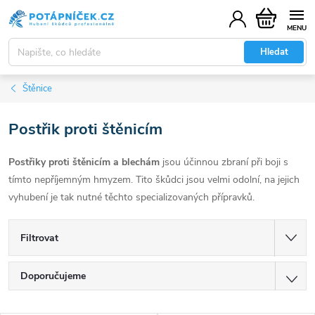
Přejít
Nákupní
na
košík
obsah
Hledat
Štěnice
Postřik proti štěnicím
Postřiky proti štěnicím a blechám
jsou účinnou zbraní při boji s
tímto nepříjemným hmyzem. Tito škůdci jsou velmi odolní, na jejich
vyhubení je tak nutné těchto specializovaných přípravků.
Filtrovat
Ř
Doporučujeme
a
z
Nejlevnější