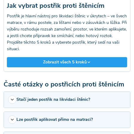
Jak vybrat postřik proti štěnicím
p
Postřik je hlavní nástroj pro likvidaci štěnic v úkrytech – ve švech
r
matrace, v rámu postele, za lištami nebo v zásuvkách u lůžka. Při
v
výběru rozhoduje rozsah zamoření, prostor, ve kterém aplikujete,
a jestli chcete přípravek ke smíchání, nebo hotový roztok.
k
Projděte těchto 5 kroků a vyberete postřik, který sedí na vaši
situaci.
y
Zobrazit všech 5 kroků
v
ý
Časté otázky o postřicích proti štěnicím
p
Stačí jeden postřik na likvidaci štěnic?
i
s
Lze postřik aplikovat přímo na matraci?
u