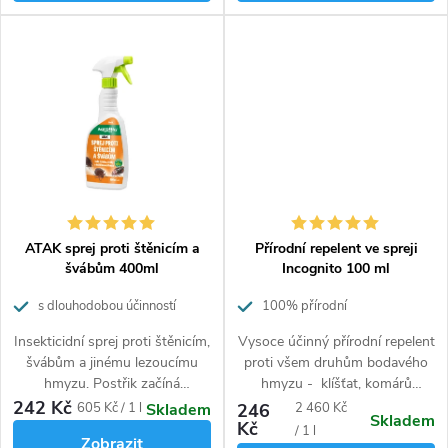
počátečních fázích zamoření.
počtu škůdců a na stálou
Díky mechanickému
kontrolu výskytu. Sprej Protect
rozprašovači se postřik aplikuje
působí na štěnice kontaktně.
snadno a bezpečně. Na hmyz
Pasti obsahují lepovou plochu a
působí kontaktně a má
feromon, který štěnice láká
dlouhodobý účinek.
dovnitř do pasti. Sada je
vhodná proti štěnicím v
domácnostech, kancelářích a
dalších interiérech.
ATAK sprej proti štěnicím a
Přírodní repelent ve spreji
švábům 400ml
Incognito 100 ml
s dlouhodobou účinností
100% přírodní
Insekticidní sprej proti štěnicím,
Vysoce účinný přírodní repelent
švábům a jinému lezoucímu
proti všem druhům bodavého
hmyzu. Postřik začíná
hmyzu - klíšťat, komárů
účinkovat po 6-12 hodinách a
(včetně komára tygrovaného),
242 Kč
Měrná
Měrná
605 Kč / 1 l
246
2 460 Kč
Skladem
Skladem
na hmyz působí po dobu 2-3
blech, štěnic, muchniček, vos,
Kč
cena:
cena:
/ 1 l
Zobrazit
měsíců pokud není mechanicky
včel, much, koutulí, ovádů a