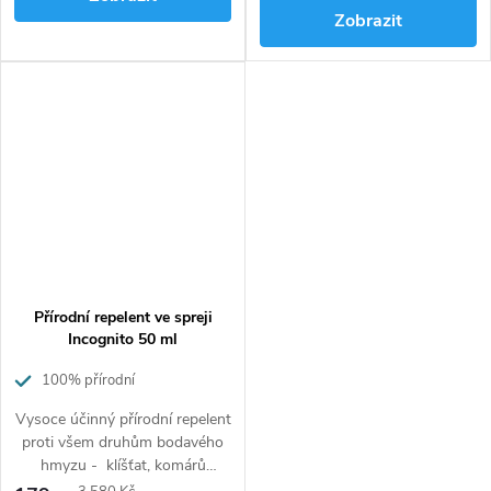
Zobrazit
odstraněn.
dalších. Neobsahuje DEET.
Přírodní repelent ve spreji
Incognito 50 ml
100% přírodní
Vysoce účinný přírodní repelent
proti všem druhům bodavého
hmyzu - klíšťat, komárů
(včetně komára tygrovaného),
Měrná