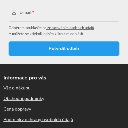
E-mail
Odběrem souhlasíte se
zpracováním osobních údajů
.
A můžete se kdykoli jedním kliknutím odhlásit.
Potvrdit odběr
Z
á
Informace pro vás
p
Vše o nákupu
a
t
Obchodní podmínky
í
Cena dopravy
Podmínky ochrany osobních údajů