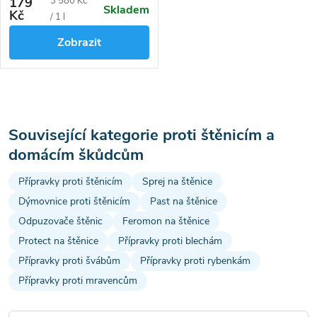
179
3 580 Kč
Skladem
blech, štěnic, muchniček, vos,
Kč
cena:
/ 1 l
včel, much, koutulí, ovádů a
Zobrazit
dalších. Neobsahuje DEET.
O
v
Související kategorie proti štěnicím a
domácím škůdcům
l
Přípravky proti štěnicím
Sprej na štěnice
á
Dýmovnice proti štěnicím
Past na štěnice
d
Odpuzovače štěnic
Feromon na štěnice
Protect na štěnice
Přípravky proti blechám
a
Přípravky proti švábům
Přípravky proti rybenkám
c
Přípravky proti mravencům
í