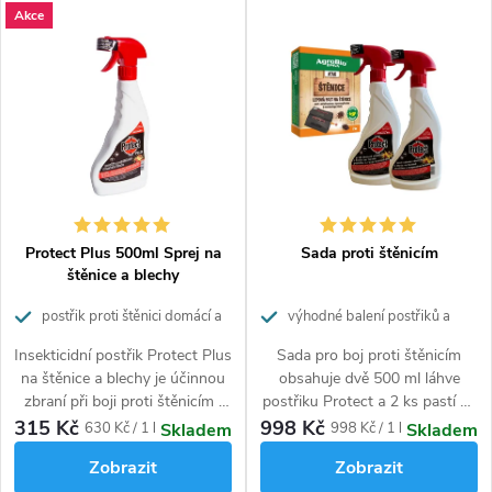
V
e
Akce
Nejdražší
ý
n
p
í
Nejprodávanější
i
p
Abecedně
s
r
p
o
r
d
o
u
d
k
Protect Plus 500ml Sprej na
Sada proti štěnicím
u
t
štěnice a blechy
k
ů
postřik proti štěnici domácí a
výhodné balení postřiků a
t
bleše
pastí na štěnice
ů
Insekticidní postřik Protect Plus
Sada pro boj proti štěnicím
na štěnice a blechy je účinnou
obsahuje dvě 500 ml láhve
zbraní při boji proti štěnicím i
postřiku Protect a 2 ks pastí na
proti blechám.
štěnice. Ideální cenově výhodný
315 Kč
998 Kč
Měrná
Měrná
630 Kč / 1 l
998 Kč / 1 l
Skladem
Skladem
Je vhodný zejména pro úplnou
set přípravků proti škůdcům je
cena:
cena:
Zobrazit
Zobrazit
likvidaci štěnic či blech v
vhodný při likvidaci menšího