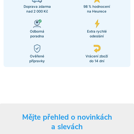
Doprava zdarma
98 % hodnocení
nad 2 000 Kč
na Heurece
Odborná
Extra rychlé
poradna
odeslání
Ověřené
Vrácení zboží
přípravky
do 14 dní
Mějte přehled o novinkách
a slevách