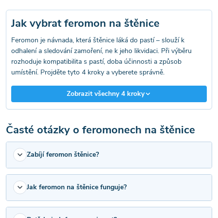
a
Jak vybrat feromon na štěnice
c
Feromon je návnada, která štěnice láká do pastí – slouží k
í
odhalení a sledování zamoření, ne k jeho likvidaci. Při výběru
rozhoduje kompatibilita s pastí, doba účinnosti a způsob
p
umístění. Projděte tyto 4 kroky a vyberete správně.
r
Zobrazit všechny 4 kroky
v
k
Časté otázky o feromonech na štěnice
y
Zabíjí feromon štěnice?
v
ý
Jak feromon na štěnice funguje?
p