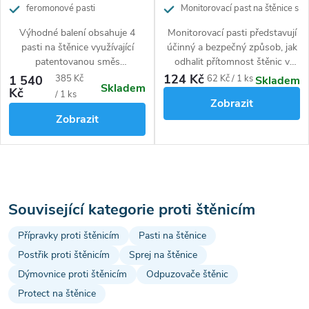
feromonové pasti
Monitorovací past na štěnice s
atraktantem
Výhodné balení obsahuje 4
Monitorovací pasti představují
pasti na štěnice využívající
účinný a bezpečný způsob, jak
patentovanou směs
odhalit přítomnost štěnic v
syntetických feromonů pro
domácnosti, hotelu nebo v
124 Kč
Měrná
Měrná
1 540
385 Kč
62 Kč / 1 ks
Skladem
Skladem
dlouhodobou a včasnou detekci
jiném prostoru. Balení obsahuje
Kč
cena:
cena:
/ 1 ks
Zobrazit
výskytu. Přitahuje samce,
2 pasti s účinnou návnadou ve
Zobrazit
samice i nymfy. Detekce již za
formě tablety a zajistí až 8
24 hodin.
týdnů ochrany.
O
v
Související kategorie proti štěnicím
l
Přípravky proti štěnicím
Pasti na štěnice
Postřik proti štěnicím
Sprej na štěnice
á
Dýmovnice proti štěnicím
Odpuzovače štěnic
d
Protect na štěnice