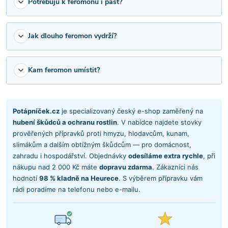
i
Potřebuju k feromonu i past?
s
Jak dlouho feromon vydrží?
u
Kam feromon umístit?
Potápníček.cz
je specializovaný český e-shop zaměřený na
hubení škůdců a ochranu rostlin
. V nabídce najdete stovky
prověřených přípravků proti hmyzu, hlodavcům, kunam,
slimákům a dalším obtížným škůdcům — pro domácnost,
zahradu i hospodářství. Objednávky
odesíláme extra rychle
, při
nákupu nad 2 000 Kč máte
dopravu zdarma
. Zákazníci nás
hodnotí
98 % kladně na Heurece
. S výběrem přípravku vám
rádi poradíme na telefonu nebo e-mailu.