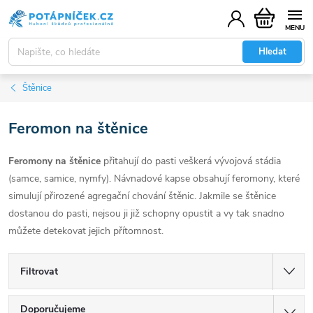
Přejít
Nákupní
na
košík
obsah
Hledat
Štěnice
Feromon na štěnice
Feromony na štěnice
přitahují do pasti veškerá vývojová stádia
(samce, samice, nymfy). Návnadové kapse obsahují feromony, které
simulují přirozené agregační chování štěnic. Jakmile se štěnice
dostanou do pasti, nejsou ji již schopny opustit a vy tak snadno
můžete detekovat jejich přítomnost.
Filtrovat
Ř
Doporučujeme