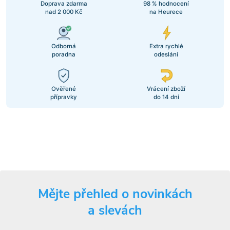
Doprava zdarma
98 % hodnocení
nad 2 000 Kč
na Heurece
Odborná
Extra rychlé
poradna
odeslání
Ověřené
Vrácení zboží
přípravky
do 14 dní
Mějte přehled o novinkách
a slevách