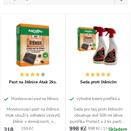
a
z
Nejlevnější
V
e
Nejdražší
ý
n
p
í
Nejprodávanější
i
p
Abecedně
s
r
p
o
r
d
o
u
d
k
Past na štěnice Atak 2ks.
Sada proti štěnicím
u
t
k
ů
Monitorovací past na štěnice
výhodné balení postřiků a
t
pastí na štěnice
ů
Monitorovací past na štěnice
Sada pro boj proti štěnicím
Atak slouží k odhalení výskytů
obsahuje dvě 500 ml láhve
štěnic v domácnosti, v
postřiku Protect a 2 ks pastí na
hotelech, ubytovnách a dalších
štěnice. Ideální cenově výhodný
998 Kč
Měrná
Měrná
318
159 Kč
998 Kč / 1 l
Skladem