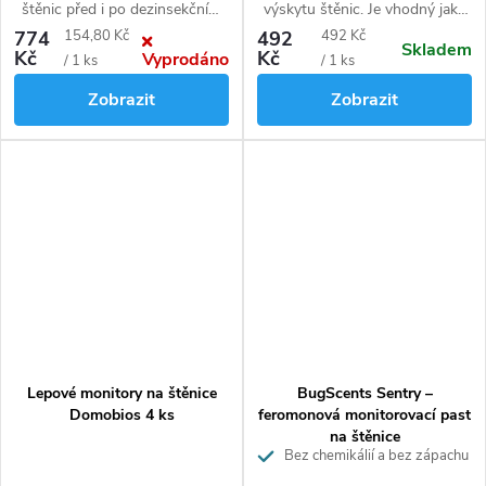
štěnic před i po dezinsekčním
výskytu štěnic. Je vhodný jako
zásahu. Umožňuje monitorovat
nástroj detekce štěnic před i po
Měrná
Měrná
774
154,80 Kč
492
492 Kč
Skladem
výskyt štěnic v jednotlivých
dezinsekci. Je určen nejen pro
Kč
Kč
Vyprodáno
cena:
cena:
/ 1 ks
/ 1 ks
pokojích, a je tak efektivním
profesionální uživatele k ověření
Zobrazit
Zobrazit
nástrojem ke stanovení potřeby
účinnosti zásahu, ale i pro
dezinsekčního zásahu pomocí
neprofesionály pro potvrzení
insekticidů nebo jeho
důkazu přítomnosti štěnic.
opakování.
Lepové monitory na štěnice
BugScents Sentry –
Domobios 4 ks
feromonová monitorovací past
na štěnice
Bez chemikálií a bez zápachu