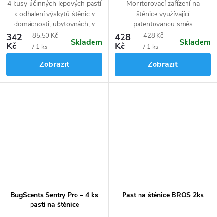
4 kusy účinných lepových pastí
Monitorovací zařízení na
k odhalení výskytů štěnic v
štěnice využívající
domácnosti, ubytovnách, v
patentovanou směs
hotelech a jiných vnitřních
syntetických feromonů pro
Měrná
Měrná
342
85,50 Kč
428
428 Kč
Skladem
Skladem
prostorech.
dlouhodobou a včasnou detekci
Kč
Kč
cena:
cena:
/ 1 ks
/ 1 ks
výskytu. Přitahuje samce,
Zobrazit
Zobrazit
samice i nymfy.
BugScents Sentry Pro – 4 ks
Past na štěnice BROS 2ks
pastí na štěnice