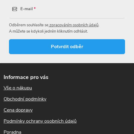
E-mail
Odběrem souhlasíte se
zpracováním osobních údajů
.
A můžete se kdykoli jedním kliknutím odhlásit.
Potvrdit odběr
Z
á
Informace pro vás
p
Vše o nákupu
a
t
Obchodní podmínky
í
Cena dopravy
Podmínky ochrany osobních údajů
Poradna