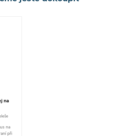
j na
bleše
lus na
aní při