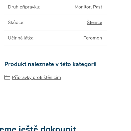
Druh přípravku
:
Monitor
,
Past
Škůdce
:
Štěnice
Účinná látka
:
Feromon
Produkt naleznete v této kategorii
Přípravky proti štěnicím
eme ještě dokoupit