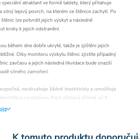
speciální atraktant ve formě tablety, který přitahuje
a silný lepivý povrch, na kterém se štěnice zachytí. Po
štěnic lze potvrdit jejich výskyt a následně
t kroky k jejich odstranění.
sou během dne dobře ukryté, takže je zjištěni jejich
btížné. Díky monitoru výskytu štěnic zjistíte případný
ěnic zavčasu a jejich následná likvidace bude snazší
padě silného zamoření.
bezpečná, neobsahuje žádné insekticidy a umožňuje
identifikaci problému.
Past zůstává účinná až 4
pis
past na štěnice použít:
K tomuto produktu doporučuj