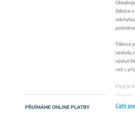
Obsahuje 
štěnice n
odchytzu 
podniknou
Štěnice j
výskytu o
výskyt št
než v pří
Past je 
včasnou 
týdny.
Celý po
PŘIJÍMÁME ONLINE PLATBY
Jak 