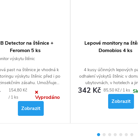
ete předchozí písemný souhlas redakce webu
apnicek.cz
B Detector na štěnice +
Lepové monitory na ště
Feromon 5 ks
Domobios 4 ks
itor výskytu štěnic
vá past na štěnice je vhodná k
4 kusy účinných lepových pa
oringu výskytu štěnic před i po
odhalení výskytů štěnic v domá
 smutnic na 10 m2
zinsekčním zásahu. Umožňuje
ubytovnách, v hotelech a ji
4
342 Kč
monitorovat výskyt štěnic v
vnitřních prostorech.
Měrná
Měrná
154,80 Kč
85,50 Kč / 1 ks
S
ednotlivých pokojích, a je tak
Vyprodáno
cena:
cena:
/ 1 ks
Zobrazit
ktivním nástrojem ke stanovení
Zobrazit
by dezinsekčního zásahu pomocí
ekticidů nebo jeho opakování.