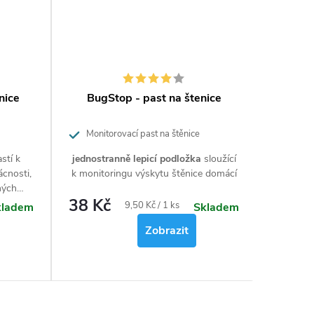
nice
BugStop - past na štenice
Pas
Monitorovací past na štěnice
Monit
stí k
jednostranně lepicí podložka
sloužící
Monito
cnosti,
k monitoringu výskytu štěnice domácí
slouží
ných
domácnos
38 Kč
318 
dalších 
Měrná
9,50 Kč / 1 ks
kladem
Skladem
zařízen
cena:
Zobrazit
hmyzích 
větší
atraktan
štěn
monit
předevš