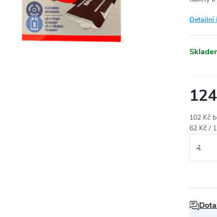
Detailní
Sklade
124
102 Kč 
Měrná
62 Kč / 1
cena:
Dota