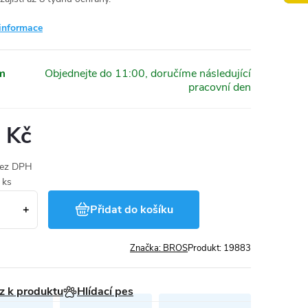
 informace
m
 Kč
bez DPH
 ks
Přidat do košíku
Značka:
BROS
Produkt:
19883
z k produktu
Hlídací pes