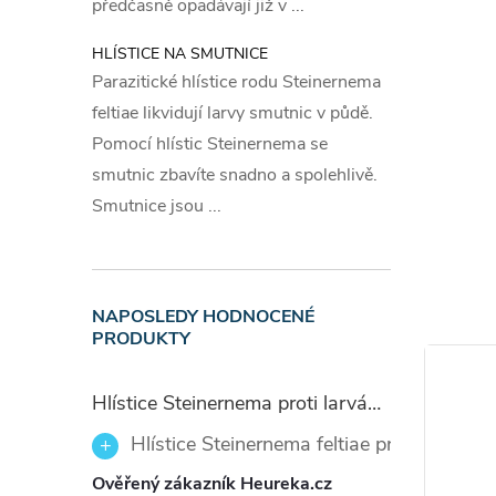
předčasně opadávají již v ...
Potvrdí-l
HLÍSTICE NA SMUTNICE
na hubení
Parazitické hlístice rodu Steinernema
Pro úplno
feltiae likvidují larvy smutnic v půdě.
dnech zo
Pomocí hlístic Steinernema se
smutnic zbavíte snadno a spolehlivě.
Bale
Smutnice jsou ...
2 ks lepo
2 ks náv
NAPOSLEDY HODNOCENÉ
PRODUKTY
Používej
přečtěte
Hlístice Steinernema proti larvám smutnic Nemaplus 5 milionů
Nekopíruj
Hlístice Steinernema feltiae proti larvám
Tento te
Ověřený zákazník Heureka.cz