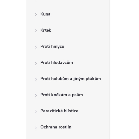
a
n
Kuna
n
Krtek
í
p
Proti hmyzu
a
Proti hlodavcům
n
Proti holubům a jiným ptákům
e
l
Proti kočkám a psům
Parazitické hlístice
Ochrana rostlin