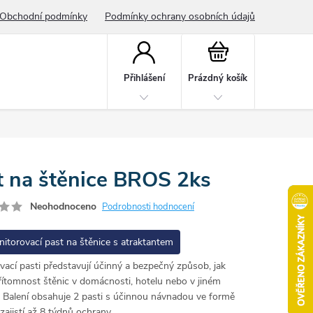
Obchodní podmínky
Podmínky ochrany osobních údajů
Nákupní
košík
Přihlášení
Prázdný košík
t na štěnice BROS 2ks
Neohodnoceno
Podrobnosti hodnocení
itorovací past na štěnice s atraktantem
ací pasti představují účinný a bezpečný způsob, jak
řítomnost štěnic v domácnosti, hotelu nebo v jiném
. Balení obsahuje 2 pasti s účinnou návnadou ve formě
 zajistí až 8 týdnů ochrany.