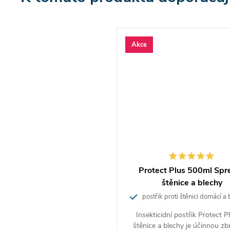
alte past z krabičky a rozložte ji
traňte ochranný papír z pasti
měte tabletu s atraktantem z blistru a umístěte ji
Akce
rostřed lepivé plochy pasti
žte past prostrčením horních dílů pasti
ti umístěte všude tam, kde byl pozorován výskyt
nic nebo stopy jejich výskytu, tzn. výkaly ze strávené
e
stně pod postel, sedačku, do skříně, pod noční stolek,
 křeslo, aj.
t vyměňte, když je pokryta hmyzem nebo prachem
ud není na lapači zachycena žádná štěnice, nemusí
Protect Plus 500ml Spre
znamenat, že se v dané místnosti nevyskytují
štěnice a blechy
postřik proti štěnici domácí a 
k monitorovací past na štěnice Atak neslouží k
Insekticidní postřik Protect P
štěnic, pouze ke zjištění jejich přítomnosti!
štěnice a blechy je účinnou zbr