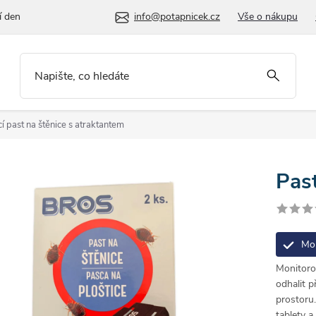
í den
info@potapnicek.cz
Vše o nákupu
í past na štěnice s atraktantem
Pas
Mon
Monitorov
odhalit p
prostoru
tablety a