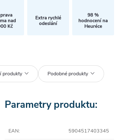
prava
98 %
Extra rychlé
rma nad
hodnocení na
odeslání
000 Kč
Heuréce
í produkty
Podobné produkty
Parametry produktu:
EAN
:
5904517403345