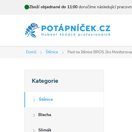
Přejít
Zboží objednané do 11:00
doručíme následující pracovn
na
obsah
Domů
Štěnice
Past na štěnice BROS 2ks
Monitorovac
P
Přeskočit
Kategorie
kategorie
o
s
Štěnice
t
Blecha
r
Slimák