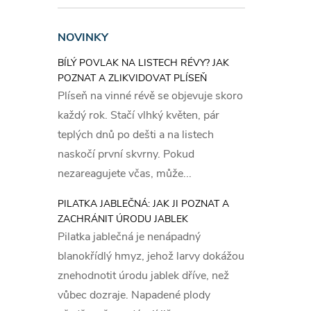
vyb
ods
NOVINKY
vyj
BÍLÝ POVLAK NA LISTECH RÉVY? JAK
dop
POZNAT A ZLIKVIDOVAT PLÍSEŇ
slo
Plíseň na vinné révě se objevuje skoro
pas
každý rok. Stačí vlhký květen, pár
ště
teplých dnů po dešti a na listech
krv
naskočí první skvrny. Pokud
umí
nezareagujete včas, může...
pod
pas
PILATKA JABLEČNÁ: JAK JI POZNAT A
ZACHRÁNIT ÚRODU JABLEK
pok
Pilatka jablečná je nenápadný
to 
blanokřídlý hmyz, jehož larvy dokážou
Příprave
znehodnotit úrodu jablek dříve, než
vyhubení 
vůbec dozraje. Napadené plody