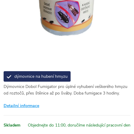
dýmovnice na hubení hmyzu
Dýmovnice Dobol Fumigator pro úplné vyhubení veškerého hmyzu
od roztočů, přes štěnice až po šváby. Doba fumigace 3 hodiny.
Detailní informace
Skladem