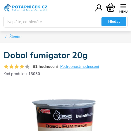
Přejít
Nákupní
na
košík
obsah
Hledat
Štěnice
Dobol fumigator 20g
81 hodnocení
Podrobnosti hodnocení
Kód produktu:
13030