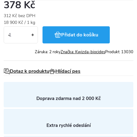
378 Kč
312 Kč bez DPH
Měrná
18 900 Kč / 1 kg
cena:
Přidat do košíku
Záruka
:
2 roky
Značka:
Kwizda-biocides
Produkt:
13030
Dotaz k produktu
Hlídací pes
Doprava zdarma nad 2 000 Kč
Extra rychlé odeslání