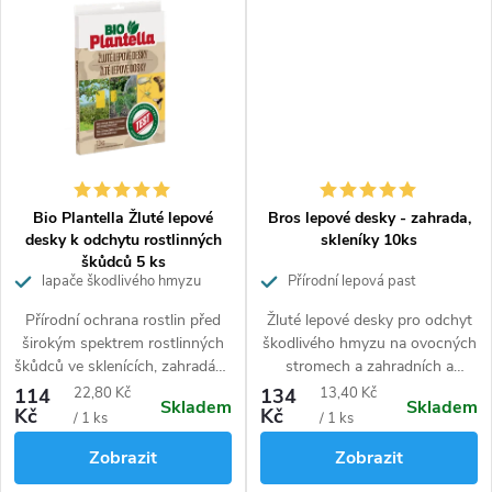
angreštu a rybízu. Přípravek je
angreštu a rybízu. Přípravek je
vhodný pro ekologické
vhodný pro ekologické
zemědělství. Neškodí užitečným
zemědělství. Neškodí užitečným
organismům.
organismům.
Bio Plantella Žluté lepové
Bros lepové desky - zahrada,
desky k odchytu rostlinných
skleníky 10ks
škůdců 5 ks
lapače škodlivého hmyzu
Přírodní lepová past
Přírodní ochrana rostlin před
Žluté lepové desky pro odchyt
širokým spektrem rostlinných
škodlivého hmyzu na ovocných
škůdců ve sklenících, zahradách
stromech a zahradních a
se zeleninou a na ovocných
skleníkových rostlinách.
Měrná
Měrná
114
22,80 Kč
134
13,40 Kč
Skladem
Skladem
stromech.
Kč
Kč
cena:
cena:
/ 1 ks
/ 1 ks
Zobrazit
Zobrazit