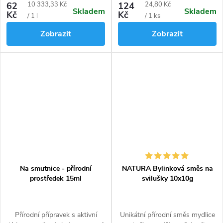
Působí rychle po kontaktu i při
dřepčíci, krytonosci, bejlomorky,
Měrná
Měrná
62
10 333,33 Kč
124
24,80 Kč
Skladem
Skladem
požeru škůdcem.
plodomorky. Jsou určené k
Kč
Kč
cena:
cena:
/ 1 l
/ 1 ks
signalizaci výskytu a snižovaní
Zobrazit
Zobrazit
populační hustoty létajících
škůdců.
Na smutnice - přírodní
NATURA Bylinková směs na
prostředek 15ml
svilušky 10x10g
Přírodní přípravek s aktivní
Unikátní přírodní směs mydlice