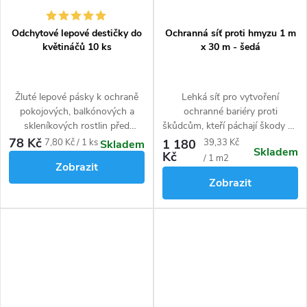
Odchytové lepové destičky do
Ochranná síť proti hmyzu 1 m
květináčů 10 ks
x 30 m - šedá
Žluté lepové pásky k ochraně
Lehká síť pro vytvoření
pokojových, balkónových a
ochranné bariéry proti
skleníkových rostlin před
škůdcům, kteří páchají škody na
smutnicemi, molicemi,
zelenině, ovoci a jiných
78 Kč
Měrná
Měrná
7,80 Kč / 1 ks
1 180
39,33 Kč
Skladem
Skladem
sviluškami, třásněnkami a jiným
rostlinách. Možno používat
Kč
cena:
cena:
/ 1 m2
Zobrazit
škodlivým hmyzem.
celoročně, zavlažování rostlin
Zobrazit
lze snadno přes síť.