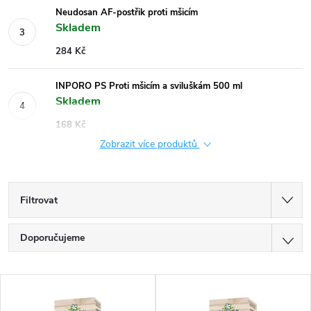
Neudosan AF-postřik proti mšicím
Skladem
284 Kč
INPORO PS Proti mšicím a sviluškám 500 ml
Skladem
168 Kč
Zobrazit více produktů
Filtrovat
Ř
Doporučujeme
a
z
Nejlevnější
V
e
Nejdražší
ý
n