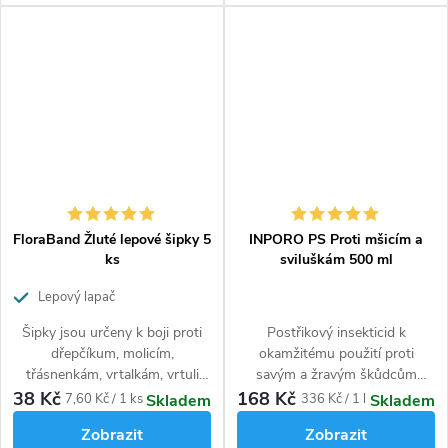
FloraBand Žluté lepové šipky 5
INPORO PS Proti mšicím a
ks
sviluškám 500 ml
Lepový lapač
Šipky jsou určeny k boji proti
Postřikový insekticid k
dřepčíkum, molicím,
okamžitému použití proti
třásnenkám, vrtalkám, vrtuli
savým a žravým škůdcům
třešnové, smutnicím, nosatcům
(mšice, svilušky, štítenky,
38 Kč
168 Kč
Měrná
Měrná
7,60 Kč / 1 ks
336 Kč / 1 l
Skladem
Skladem
k ochraně květin, keřů, stromů,
puklice) na okrasných
cena:
cena:
Zobrazit
Zobrazit
zeleniny a skleníkových kultur.
rostlinách.