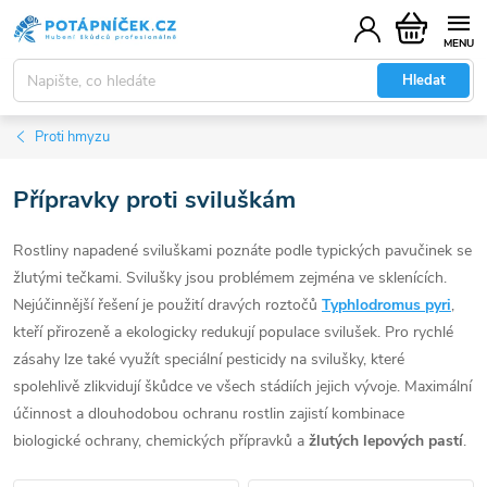
Přejít
Nákupní
na
košík
obsah
Hledat
Proti hmyzu
Přípravky proti sviluškám
Rostliny napadené sviluškami poznáte podle typických pavučinek se
žlutými tečkami. Svilušky jsou problémem zejména ve sklenících.
Nejúčinnější řešení je použití dravých roztočů
Typhlodromus pyri
,
kteří přirozeně a ekologicky redukují populace svilušek. Pro rychlé
zásahy lze také využít speciální pesticidy na svilušky, které
spolehlivě zlikvidují škůdce ve všech stádiích jejich vývoje. Maximální
účinnost a dlouhodobou ochranu rostlin zajistí kombinace
biologické ochrany, chemických přípravků a
žlutých lepových pastí
.