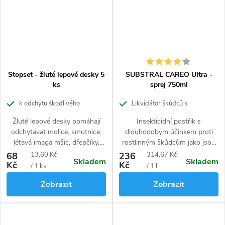
Stopset - žluté lepové desky 5
SUBSTRAL CAREO Ultra -
ks
sprej 750ml
k odchytu škodlivého
Likvidátor škůdců s
létajícího hmyzu
dlouhodobým účinkem
Žluté lepové desky pomáhají
Insekticidní postřik s
odchytávat molice, smutnice,
dlouhodobým účinkem proti
létavá imaga mšic, dřepčíky,
rostlinným škůdcům jako jsou
nosatcce, vrtule třešňové v
mšice, třásněnky, molice,
Měrná
Měrná
68
13,60 Kč
236
314,67 Kč
Skladem
Skladem
sadech, zahradách, sklenících a
štítenky, červci, svilušky, stejně
Kč
Kč
cena:
cena:
/ 1 ks
/ 1 l
na větších pokojových
jako brouci, housenky, vrtalky
Zobrazit
Zobrazit
rostlinách.
aj.