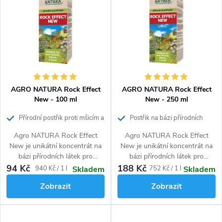
p
í
Nejprodávanější
i
p
Abecedně
s
r
p
o
r
d
o
u
d
k
AGRO NATURA Rock Effect
AGRO NATURA Rock Effect
u
t
New - 100 ml
New - 250 ml
k
ů
Přírodní postřik proti mšicím a
Postřik na bázi přírodních
t
jiným škůdcům
látek s insekticidními účinky
ů
Agro NATURA Rock Effect
Agro NATURA Rock Effect
New je unikátní koncentrát na
New je unikátní koncentrát na
bázi přírodních látek pro
bázi přírodních látek pro
zvýšení odolnosti a
zvýšení odolnosti a
94 Kč
188 Kč
Měrná
Měrná
940 Kč / 1 l
752 Kč / 1 l
Skladem
Skladem
obranyschopnosti rostlin proti
obranyschopnosti rostlin proti
cena:
cena:
Zobrazit
Zobrazit
škůdcům jako jsou mšice,
škůdcům jako jsou mšice,
molice, svilušky, třásněnky,
molice, svilušky, třásněnky,
červce – puklice (v raném
červce – puklice (v raném
stadiu) a také americké padlí na
stadiu) a také americké padlí na