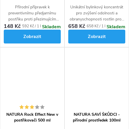
Přírodní přípravek k
Unikátní bylinkový koncentrát
preventivnímu předjarnímu
pro zvýšení odolnosti a
postřiku proti přezimujícím
obranyschopnosti rostlin proti
škůdcům na ovocných
škůdcům (mšice, molice,
148 Kč
658 Kč
Měrná
Měrná
592 Kč / 1 l
658 Kč / 1 l
Skladem
Skladem
stromech, révě, okrasných
svilušky, třásněnky, puklice i
cena:
cena:
Zobrazit
Zobrazit
dřevinách a bobulovinách.
vlnatky) a všem druhům padlí.
Vhodný pro ekologické
pěstování.
NATURA Rock Effect New v
NATURA SAVÍ ŠKŮDCI -
postřikovači 500 ml
přírodní prostředek 100ml