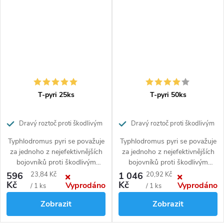
T-pyri 25ks
T-pyri 50ks
Dravý roztoč proti škodlivým
Dravý roztoč proti škodlivým
roztočům v sadech a vinicích / 25
roztočům v sadech a vinicích / 50
Typhlodromus pyri se považuje
Typhlodromus pyri se považuje
pásů
pásů
za jednoho z nejefektivnějších
za jednoho z nejefektivnějších
bojovníků proti škodlivým
bojovníků proti škodlivým
roztočům v ovocných sadech a
roztočům v ovocných sadech a
Měrná
Měrná
596
23,84 Kč
1 046
20,92 Kč
vinicích. Napadá nejen mnoho
vinicích. Napadá nejen mnoho
Kč
Kč
Vyprodáno
Vyprodáno
cena:
cena:
/ 1 ks
/ 1 ks
druhů škodlivých roztočů jako
druhů škodlivých roztočů jako
Zobrazit
Zobrazit
jsou svilušky, vlnovníkovce a
jsou svilušky, vlnovníkovce a
hálčivce, ale i larvy třásněnek a
hálčivce, ale i larvy třásněnek a