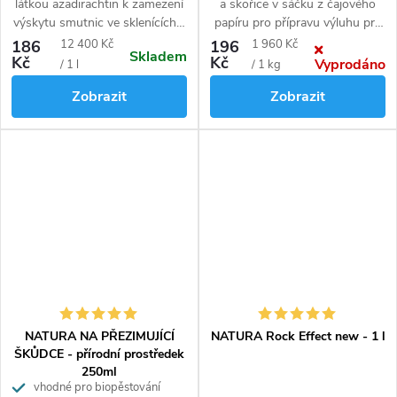
látkou azadirachtin k zamezení
a skořice v sáčku z čajového
výskytu smutnic ve sklenících a
papíru pro přípravu výluhu pro
v domácnostech. K přípravě 3 l
zvýšení odolnosti a
Měrná
Měrná
186
12 400 Kč
196
1 960 Kč
Skladem
zálivky.
obranyschopnosti rostlin proti
Kč
Kč
Vyprodáno
cena:
cena:
/ 1 l
/ 1 kg
sviluškám. Vhodné pro
Zobrazit
Zobrazit
biopěstování. Na 50
m²
.
NATURA NA PŘEZIMUJÍCÍ
NATURA Rock Effect new - 1 l
ŠKŮDCE - přírodní prostředek
250ml
vhodné pro biopěstování