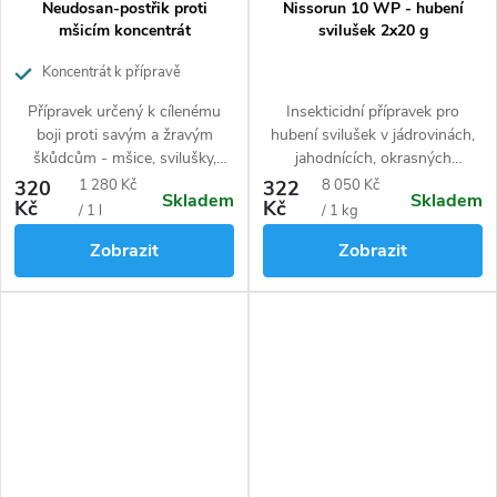
Neudosan-postřik proti
Nissorun 10 WP - hubení
mšicím koncentrát
svilušek 2x20 g
Koncentrát k přípravě
postřiku proti škůdcům bez
Přípravek určený k cílenému
Insekticidní přípravek pro
ochranné lhůty
boji proti savým a žravým
hubení svilušek v jádrovinách,
škůdcům - mšice, svilušky,
jahodnících, okrasných
molice atd. Vhodný pro ovocné
rostlinách nebo v zelenině.
Měrná
Měrná
320
1 280 Kč
322
8 050 Kč
Skladem
Skladem
stromy, bobuloviny, jahodník,
Kč
Kč
cena:
cena:
/ 1 l
/ 1 kg
pro zeleninu ve volné půdě,
Zobrazit
Zobrazit
sklenících, zimních zahradách i
obytných prostorách. Po
aplikaci je možné plody ihned
konzumovat.