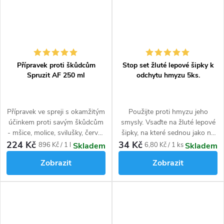
Přípravek proti škůdcům
Stop set žluté lepové šipky k
Spruzit AF 250 ml
odchytu hmyzu 5ks.
Přípravek ve spreji s okamžitým
Použijte proti hmyzu jeho
účinkem proti savým škůdcům
smysly. Vsaďte na žluté lepové
- mšice, molice, svilušky, červci,
šipky, na které sednou jako na
třásněnky atd. Hubí dospělce i
lep molice, smutnice, vrtule,
224 Kč
34 Kč
Měrná
Měrná
896 Kč / 1 l
6,80 Kč / 1 ks
Skladem
Skladem
larvy.
dřepčíky, nosatci, létává imaga
cena:
cena:
Zobrazit
Zobrazit
mšic i octomilky. Stopset žluté
lepové šipky pomáhají
odchytávat škůdce na
pokojových rostlinách i v
zeleninových záhonech.