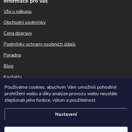
v
Informace pro vás
p
k
Vše o nákupu
a
t
Obchodní podmínky
y
í
Cena dopravy
v
Podmínky ochrany osobních údajů
ý
Poradna
p
Blog
i
Kontakty
s
Používáme cookies, abychom Vám umožnili pohodlné
Dotazy k objednávkám
u
prohlížení webu a díky analýze provozu webu neustále
info@potapnicek.cz
zlepšovali jeho funkce, výkon a použitelnost.
Nastavení
Copyright 2026
Potápníček.cz
. Všechna práva vyhrazena.
Upravit