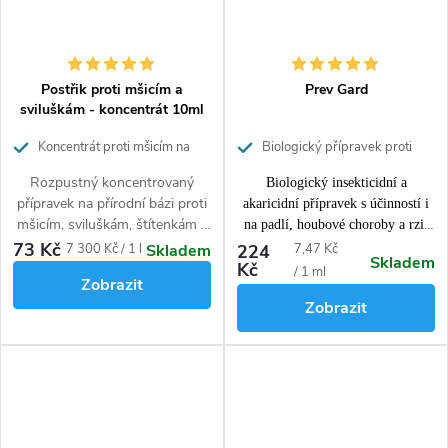
Postřik proti mšicím a
Prev Gard
sviluškám - koncentrát 10ml
Koncentrát proti mšicím na
Biologický přípravek proti
přírodní bázi
škůdcům a chorobám
Rozpustný koncentrovaný
Biologický insekticidní a
přípravek na přírodní bázi proti
akaricidní přípravek s účinností i
mšicím, sviluškám, štítenkám a
na padlí, houbové choroby a rzi.
puklicím.
73 Kč
Pomerančová silice obsažená v
Měrná
Měrná
7 300 Kč / 1 l
224
7,47 Kč
Skladem
Skladem
Kč
produktu
účinkuje taktéž na
cena:
cena:
/ 1 ml
Zobrazit
celou řadu škůdců
(molice,
Zobrazit
mšice, červce, puklice, svilušky,
smutnice, třásněnky aj. v různých
stádiích vývoje, včetně dospělců).
Přípravek lze aplikovat na rostliny
až do jejich plné zralosti. Takto
ošetřenou zeleninu a ovoce lze po
umytí konzumovat.