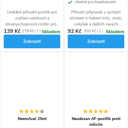
vhodné pro biopěstování
Unikátní přírodní postřik pro
Přírodní přípravek s rychlým
zvýšení odolnosti a
účinkem k hubení mšic, molic,
obranyschopnosti rostlin proti
svilušek a dalších savých
škůdcům (mšice, molice,
škůdců na zelenině, ovoci,
139 Kč
92 Kč
Měrná
Měrná
278 Kč / 1 l
920 Kč / 1 l
Skladem
Skladem
svilušky, třásněnky, puklice i
okrasných a zahradních
cena:
cena:
Zobrazit
Zobrazit
vlnatky) a všem druhům padlí.
rostlinách. Vhodný pro
ekologické pěstování.
NeemAzal 25ml
Neudosan AF-postřik proti
mšicím