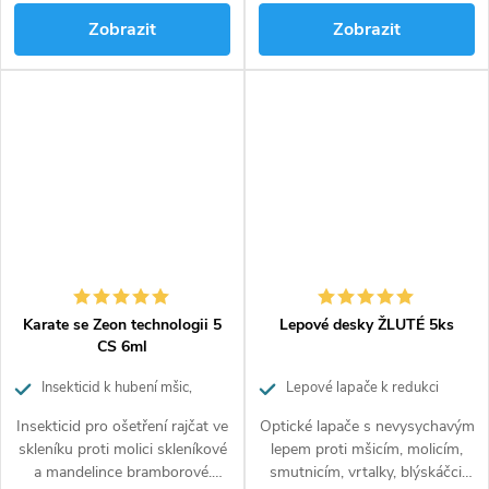
Zobrazit
Zobrazit
Karate se Zeon technologii 5
Lepové desky ŽLUTÉ 5ks
CS 6ml
Insekticid k hubení mšic,
Lepové lapače k redukci
savého a žravého hmyzu
škůdců ve sklenících, zahradách a
Insekticid pro ošetření rajčat ve
Optické lapače s nevysychavým
sadech
skleníku proti molici skleníkové
lepem proti mšicím, molicím,
a mandelince bramborové.
smutnicím, vrtalky, blýskáčci,