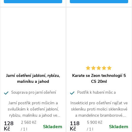
Bez jedů.
Jarní ošetření jabloní, rybízu,
Karate se Zeon technologií 5
maliníku a jahod
CS 20ml
Souprava pro jarní ošeření
Postřik k hubení mšic a
jabloní a ovocných keřů
savého a žravého hmyzu
Jarní postřik proti mšicím a
Insekticid pro ošetření rajčat ve
sviluškám k ošetření jabloní,
skleníku proti molici skleníkové
rybízu, maliníku a jahod ve
a mandelince bramborové.
formě rozpustného
Působí rychle po kontaktu i při
Měrná
Měrná
128
2 560 Kč
118
5 900 Kč
Skladem
Skladem
koncentrátu.
požeru škůdcem.
Kč
Kč
cena:
cena:
/ 1 l
/ 1 l