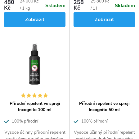
od roztočů přes mravence, až
bodavému hmyzu. Působí také
Měrná
Měrná
480
24 000 Kč
258
25 800 Kč
Skladem
Skladem
po moly, vosy a šváby.
blahodárně na naši psychiku
Kč
Kč
cena:
cena:
/ 1 kg
/ 1 l
a ulehčuje bolavým svalům a
Zobrazit
Zobrazit
kloubům.
Přírodní repelent ve spreji
Přírodní repelent ve spreji
Incognito 100 ml
Incognito 50 ml
100% přírodní
100% přírodní
Vysoce účinný přírodní repelent
Vysoce účinný přírodní repelent
proti všem druhům bodavého
proti všem druhům bodavého