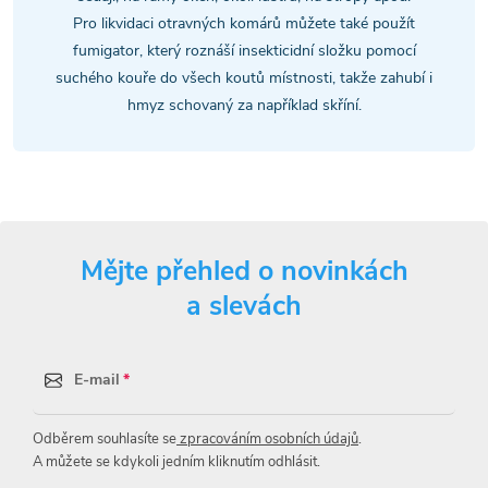
í
Pro likvidaci otravných komárů můžete také použít
fumigator, který roznáší insekticidní složku pomocí
p
suchého kouře do všech koutů místnosti, takže zahubí i
hmyz schovaný za například skříní.
r
v
k
y
Mějte přehled o novinkách
v
a slevách
ý
p
E-mail
i
Odběrem souhlasíte se
zpracováním osobních údajů
.
s
A můžete se kdykoli jedním kliknutím odhlásit.