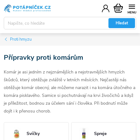
Přejít
Nákupní
na
košík
obsah
Hledat
Proti hmyzu
Přípravky proti komárům
Komár je asi jedním z nejznámějších a nejotravnějších hmyzích
škůdců, který obtěžuje zvláště v letních měsících. Nejčastěji nás
obtěžuje komár obecný, ale můžeme narazit i na komára útočného a
komára pisklavého. Samice si pochutnávají na krvi živočichů a když
je příležitost, bodnou za účelem sání i člověka. Při bodnutí může
dojít i k přenosu chorob.
Svíčky
Spreje