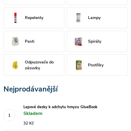
Repelenty
Lampy
Pasti
Spirály
Odpuzovače do
Postřiky
zásuvky
Nejprodávanější
Lepové desky k odchytu hmyzu GlueBook
Skladem
32 Kč