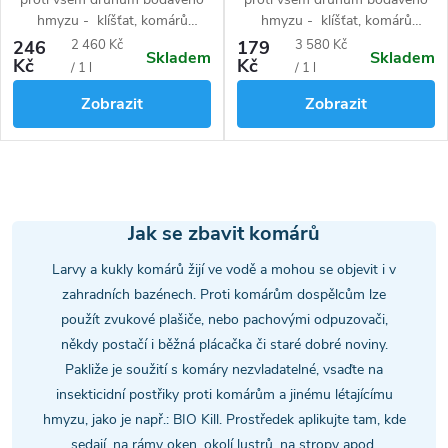
hmyzu - klíšťat, komárů
hmyzu - klíšťat, komárů
(včetně komára tygrovaného),
(včetně komára tygrovaného),
Měrná
Měrná
246
2 460 Kč
179
3 580 Kč
Skladem
Skladem
blech, štěnic, muchniček, vos,
blech, štěnic, muchniček, vos,
Kč
Kč
cena:
cena:
/ 1 l
/ 1 l
včel, much, koutulí, ovádů a
včel, much, koutulí, ovádů a
Zobrazit
Zobrazit
dalších. Neobsahuje DEET.
dalších. Neobsahuje DEET.
O
v
Jak se zbavit komárů
l
Larvy a kukly komárů žijí ve vodě a mohou se objevit i v
zahradních bazénech. Proti komárům dospělcům lze
á
použít zvukové plašiče, nebo pachovými odpuzovači,
někdy postačí i běžná plácačka či staré dobré noviny.
d
Pakliže je soužití s komáry nezvladatelné, vsaďte na
a
insekticidní postřiky proti komárům a jinému létajícímu
hmyzu, jako je např.: BIO Kill. Prostředek aplikujte tam, kde
c
sedají, na rámy oken, okolí lustrů, na stropy apod.