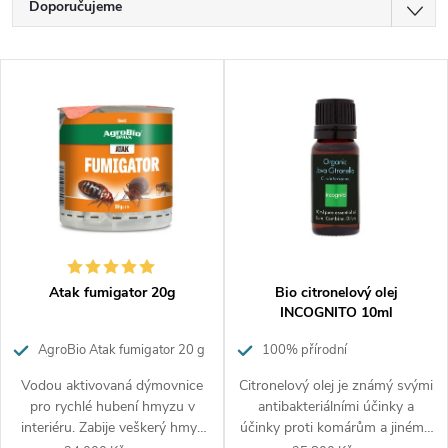
Doporučujeme
a
z
Nejlevnější
V
e
Nejdražší
ý
n
p
í
Nejprodávanější
i
p
Abecedně
s
r
p
o
r
d
o
u
d
k
Atak fumigator 20g
Bio citronelový olej
u
t
INCOGNITO 10ml
k
ů
AgroBio Atak fumigator 20 g
100% přírodní
t
ů
Vodou aktivovaná dýmovnice
Citronelový olej je známý svými
pro rychlé hubení hmyzu v
antibakteriálními účinky a
interiéru. Zabije veškerý hmyz
účinky proti komárům a jinému