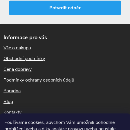
u
Potvrdit odběr
Z
á
Informace pro vás
p
Vše o nákupu
a
t
Obchodní podmínky
í
Cena dopravy
Podmínky ochrany osobních údajů
Poradna
Blog
Kontakty
Používáme cookies, abychom Vám umožnili pohodlné
Dotazy k objednávkám
prohlížení webu a díky analýze provozu webu neustále