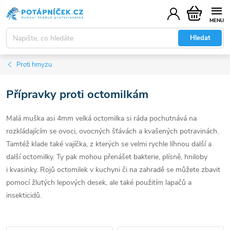
Přejít
Nákupní
na
košík
obsah
Hledat
Proti hmyzu
Přípravky proti octomilkám
Malá muška asi 4mm velká octomilka si ráda pochutnává na
rozkládajícím se ovoci, ovocných šťávách a kvašených potravinách.
Tamtéž klade také vajíčka, z kterých se velmi rychle líhnou další a
další octomilky. Ty pak mohou přenášet bakterie, plísně, hniloby
i kvasinky. Rojů octomilek v kuchyni či na zahradě se můžete zbavit
pomocí žlutých lepových desek, ale také použitím lapačů a
insekticidů.