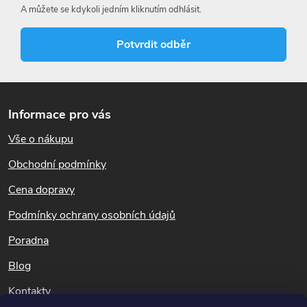
A můžete se kdykoli jedním kliknutím odhlásit.
Potvrdit odběr
Z
á
Informace pro vás
p
Vše o nákupu
a
t
Obchodní podmínky
í
Cena dopravy
Podmínky ochrany osobních údajů
Poradna
Blog
Kontakty