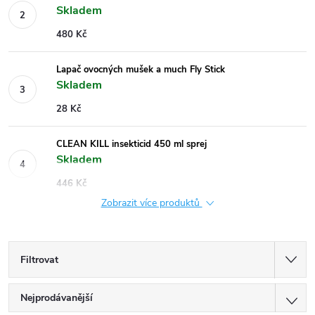
Skladem
480 Kč
Lapač ovocných mušek a much Fly Stick
Skladem
28 Kč
CLEAN KILL insekticid 450 ml sprej
Skladem
446 Kč
Zobrazit více produktů
Filtrovat
Ř
Nejprodávanější
a