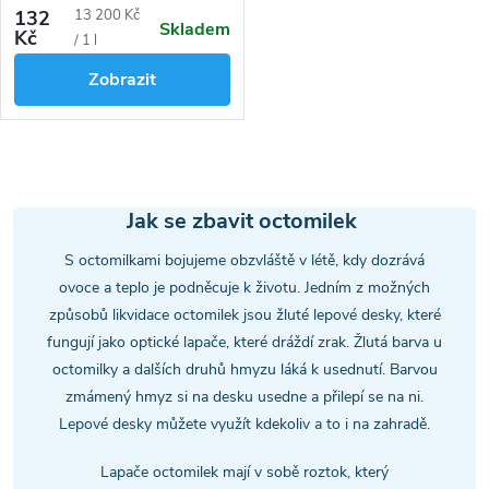
je 10 ml náplně.
Měrná
132
13 200 Kč
Skladem
Kč
cena:
/ 1 l
Zobrazit
O
v
Jak se zbavit octomilek
l
S octomilkami bojujeme obzvláště v létě, kdy dozrává
ovoce a teplo je podněcuje k životu. Jedním z možných
á
způsobů likvidace octomilek jsou žluté lepové desky, které
fungují jako optické lapače, které dráždí zrak. Žlutá barva u
d
octomilky a dalších druhů hmyzu láká k usednutí. Barvou
a
zmámený hmyz si na desku usedne a přilepí se na ni.
Lepové desky můžete využít kdekoliv a to i na zahradě.
c
Lapače octomilek mají v sobě roztok, který