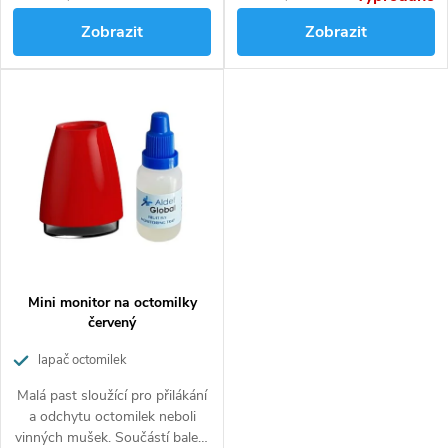
Zobrazit
Zobrazit
Mini monitor na octomilky
červený
lapač octomilek
Malá past sloužící pro přilákání
a odchytu octomilek neboli
vinných mušek. Součástí balení