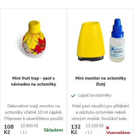
z
Doporučujeme
V
e
Nejlevnější
ý
n
p
í
Nejdražší
i
p
Abecedně
s
r
p
o
r
d
o
u
d
k
Mini fruit trap - past s
Mini monitor na octomilky
u
t
návnadou na octomilky
žlutý
k
ů
Lapač na octomilky
t
ů
Dekorativní malý monitor na
Malá past sloužící pro přilákání
octomilky včetně 10 ml náplně.
a odchytu octomilek neboli
Připraven k okamžitému použití
vinných mušek. Součástí balení
je 10 ml náplně.
Měrná
Měrná
108
10 800 Kč
132
13 200 Kč
Skladem
Kč
Kč
Vyprodáno
cena:
cena:
/ 1 l
/ 1 l