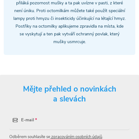
í
přiláká pozornost mušky a ta pak uvízne v pasti, z které
p
není úniku. Proti octomilkám můžete také použít speciální
lampy proti hmyzu či insekticidy účinkující na létající hmyz.
r
Postřiky na octomilky aplikujeme zpravidla na místa, kde
v
se vyskytují a ten pak vytváří ochranný povlak, který
mušky usmrcuje.
k
y
v
ý
Mějte přehled o novinkách
p
a slevách
i
E-mail
s
u
Odběrem souhlasíte se
zpracováním osobních údajů
.