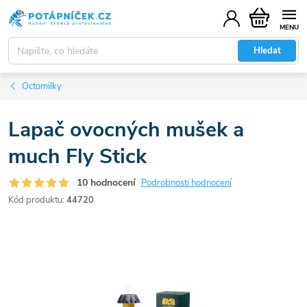
Přejít
Nákupní
na
košík
obsah
Hledat
Octomilky
Lapač ovocných mušek a
much Fly Stick
10 hodnocení
Podrobnosti hodnocení
Kód produktu:
44720