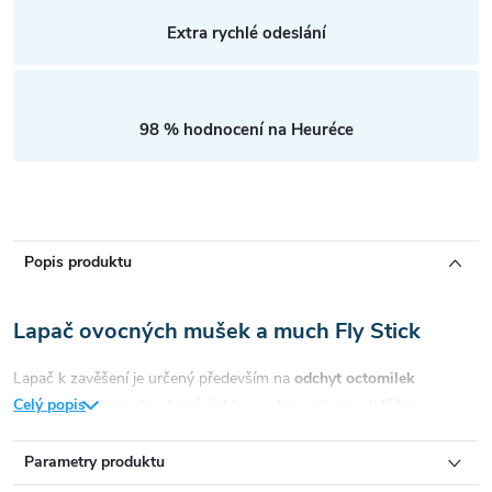
Extra rychlé odeslání
98 % hodnocení na Heuréce
Popis produktu
Lapač ovocných mušek a much Fly Stick
Lapač k zavěšení je určený především na
odchyt octomilek
Celý popis
(Drosophila),
mouchy domácí
(Musca domestica) a
dalšího
obtížného létajícího hmyzu
. Tato mucholapka je bezpečná, účinná a
velmi jednoduchá pro manipulaci. Je to vhodná alternativa klasické
Parametry produktu
mucholapky do domácností, profesionálních kuchyní, či výrobních