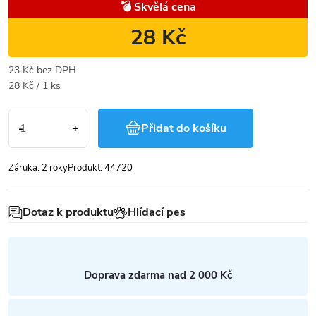
💣 Skvělá cena
28 Kč
23 Kč bez DPH
Měrná
28 Kč / 1 ks
cena:
Přidat do košíku
Záruka
:
2 roky
Produkt:
44720
Dotaz k produktu
Hlídací pes
Doprava zdarma nad 2 000 Kč