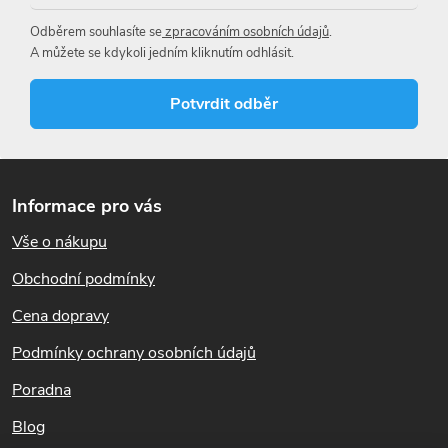
Odběrem souhlasíte se
zpracováním osobních údajů
.
A můžete se kdykoli jedním kliknutím odhlásit.
Potvrdit odběr
Z
á
Informace pro vás
p
Vše o nákupu
a
t
Obchodní podmínky
í
Cena dopravy
Podmínky ochrany osobních údajů
Poradna
Blog