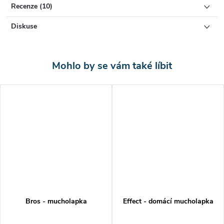
Recenze (10)
provozů.
Diskuse
Lákavoast lapače pro hmyz je zajištěna
speciálním atraktantem v
kombinaci s lesklým povrchem
lepové plochy. Lepidlo vzniklo za
spolupráce s výzkumným oddělením Slovenské akademie věd. Vědci
vyvinuli lepidlo odolné vůči vysokým teplotám a UV záření s
dlouhou trvanlivostí a maximální okamžitou lepivostí - stačí
minimální kontakt s lepidlem a hmyz je přichycen. Žádná další
návnada na lapači není nutná.
Návod k použití
Lapač postavte nebo pověste za háček na místa, kde se vyskytuje
nežádoucí hmyz. Pro zvýšení účinnosti můžete přidat do spodního
plastového krytu podpůrné lákadlo, např. med nebo sirup. Lepidlo je
nevysychavé a účinné do té doby než se celý povrch zaplní
Bros - mucholapka
Effect - domácí mucholapka
odchyceným hmyzem