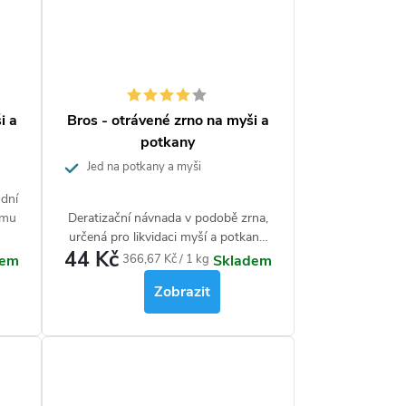
i a
Bros - otrávené zrno na myši a
potkany
Jed na potkany a myši
odní
ému
Deratizační návnada v podobě zrna,
určená pro likvidaci myší a potkanů
44 Kč
Obsahuje látku, která hlodavce silně
Měrná
366,67 Kč / 1 kg
dem
Skladem
láká a účinně hubí.
cena:
Zobrazit