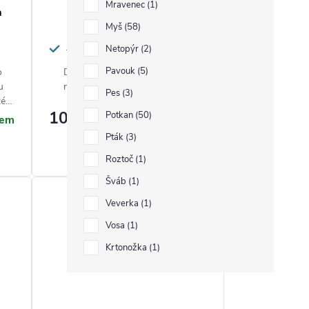
Mravenec
1
a
KILRAT Pasta 150 g
Myš
58
Jed na hlodavce
Netopýr
2
Pavouk
5
o
Deratizační nástraha ve formě
u
měkkých těstovinových sáčků
Pes
3
ké
určená k profesionálnímu i
108 Kč
Potkan
50
í
neprofesionálnímu použití.
Měrná
720 Kč / 1 kg
dem
Skladem
cena:
Pták
3
Zobrazit
Roztoč
1
Šváb
1
Veverka
1
Vosa
1
Krtonožka
1