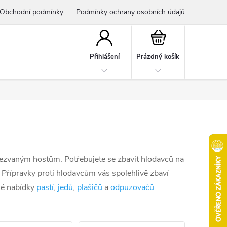
Obchodní podmínky
Podmínky ochrany osobních údajů
Nákupní
košík
Přihlášení
Prázdný košík
i nezvaným hostům. Potřebujete se zbavit hlodavců na
Přípravky proti hlodavcům vás spolehlivě zbaví
oké nabídky
pastí
,
jedů
,
plašičů
a
odpuzovačů