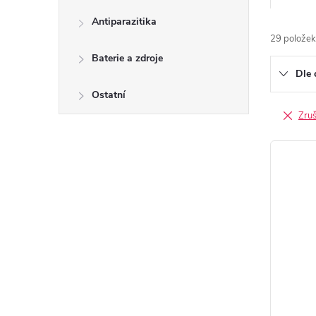
a
Antiparazitika
z
29
položek
e
Baterie a zdroje
Dle 
n
Ostatní
í
Zruši
p
V
r
ý
o
p
d
i
u
s
k
p
t