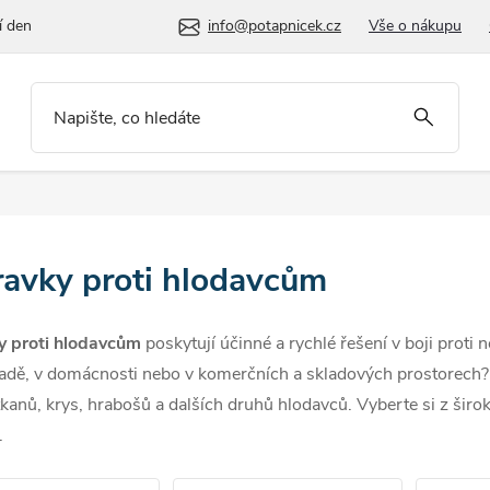
í den
info@potapnicek.cz
Vše o nákupu
ravky proti hlodavcům
y proti hlodavcům
poskytují účinné a rychlé řešení v boji prot
radě, v domácnosti nebo v komerčních a skladových prostorech? 
kanů, krys, hrabošů a dalších druhů hlodavců. Vyberte si z šir
.