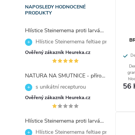
NAPOSLEDY HODNOCENÉ
PRODUKTY
Hlístice Steinernema proti larvám smutnic Nemaplus 5 milionů
BR
Hlístice Steinernema feltiae proti larvám
Ověřený zákazník Heureka.cz
Der
Der
gran
NATURA NA SMUTNICE - přírodní prostředek 50ml
hlo
56 
uvn
s unikátní recepturou
Ověřený zákazník Heureka.cz
Hlístice Steinernema proti larvám smutnic Nemaplus 5 milionů
Hlístice Steinernema feltiae proti larvám