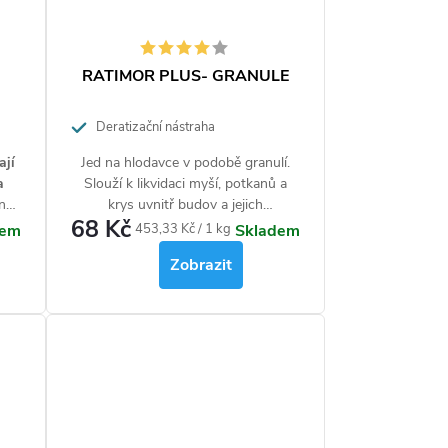
RATIMOR PLUS- GRANULE
Deratizační nástraha
ají
Jed na hlodavce v podobě granulí.
a
Slouží k likvidaci myší, potkanů a
ený
krys uvnitř budov a jejich
68 Kč
bezprostřední blízkosti.
Měrná
453,33 Kč / 1 kg
dem
Skladem
,
cena:
Zobrazit