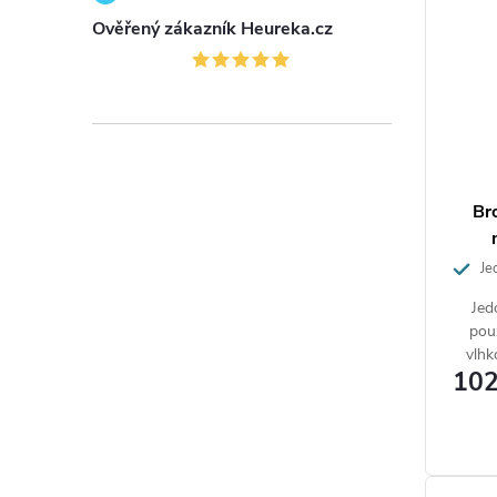
Ověřený zákazník Heureka.cz
Br
Jed
vlhkost
Jed
pou
vlhk
102
skle