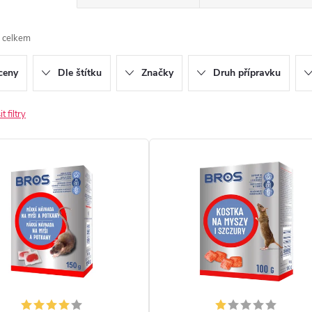
 celkem
ceny
Dle štítku
Značky
Druh přípravku
t filtry