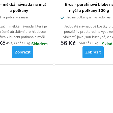
 - měkká návnada na myši
Bros - parafínové bloky n
a potkany
myši a potkany 100 g
d na potkany a myši
Jed na potkany a myši odolnéý
proti vlhkosti a plísním
izační měkká návnada, která je
Jedovaté návnadové kostky pr
ádně atraktivní pro hlodavce.
použití i v prostorech s vysoko
ívá k hubení potkana a myši
vlhkostí, jako jsou kuchyně, vlh
Kč
56 Kč
domácí v domácnostech a
sklepy nebo otevřený terén. Maj
Měrná
Měrná
453,33 Kč / 1 kg
560 Kč / 1 kg
Skladem
Skla
komunální oblasti.
mumifikující účinek.
cena:
cena:
Zobrazit
Zobrazit