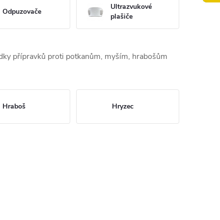
Ultrazvukové
Odpuzovače
plašiče
ídky přípravků proti potkanům, myším, hrabošům
Hraboš
Hryzec