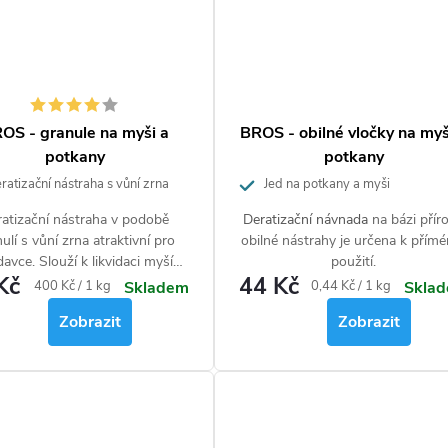
OS - granule na myši a
BROS - obilné vločky na myš
 smutnic na 10 m2
potkany
potkany
atizační nástraha s vůní zrna
Jed na potkany a myši
atizační nástraha v podobě
Deratizační návnada
na bázi přír
ulí s vůní zrna atraktivní pro
obilné nástrahy je určena k přím
davce. Slouží k likvidaci myší
použití.
Kč
44 Kč
itř budov a hubení potkanů
Měrná
Měrná
400 Kč / 1 kg
0,44 Kč / 1 kg
Skladem
Skla
uvnitř i v okolí budov.
cena:
cena:
Zobrazit
Zobrazit
 smutnic na 10 m2