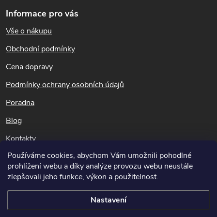
á
v
Informace pro vás
p
k
Vše o nákupu
a
t
Obchodní podmínky
y
í
Cena dopravy
v
Podmínky ochrany osobních údajů
ý
Poradna
p
Blog
i
Kontakty
s
Používáme cookies, abychom Vám umožnili pohodlné
Dotazy k objednávkám
prohlížení webu a díky analýze provozu webu neustále
u
info@potapnicek.cz
zlepšovali jeho funkce, výkon a použitelnost.
Nastavení