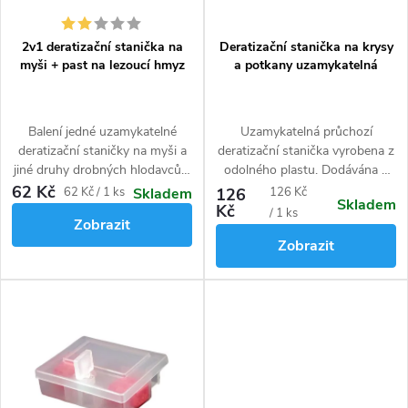
o
u
d
k
2v1 deratizační stanička na
Deratizační stanička na krysy
u
t
myši + past na lezoucí hmyz
a potkany uzamykatelná
k
ů
t
ů
Balení jedné uzamykatelné
Uzamykatelná průchozí
deratizační staničky na myši a
deratizační stanička vyrobena z
jiné druhy drobných hlodavců a
odolného plastu. Dodávána s
jedné lepové pasti k odchytu
klíčem. Lze zavěsit na zeď.
62 Kč
Měrná
Měrná
62 Kč / 1 ks
126
126 Kč
Skladem
Skladem
lezoucího hmyzu (švábi,
Kč
cena:
cena:
/ 1 ks
Zobrazit
mravenci, a další příbuzný
Zobrazit
hmyz).