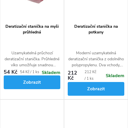
Deratizační stanička na myši
Deratizační stanička na
průhledná
potkany
Uzamykatelná průchozí
Moderní uzamykatelná
deratizační stanička. Průhledné
deratizační stanička z odolného
víko umožňuje snadnou
polypropylenu. Dva vchody,
kontrolu nástrahy. Vyrobeno z
umístění nástrahy na hroty
54 Kč
Měrná
Měrná
54 Kč / 1 ks
212
212 Kč
Skladem
Skladem
odolného plastu, odolává UV
nebo zavěšení na tyčinky.
Kč
cena:
cena:
/ 1 ks
Zobrazit
záření.
Průhledné víko pro snadnou
Zobrazit
kontrolu. Vhodná do systému
HACCP.