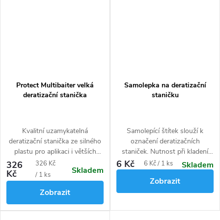
Protect Multibaiter velká
Samolepka na deratizační
deratizační stanička
staničku
Kvalitní uzamykatelná
Samolepící štítek slouží k
deratizační stanička ze silného
označení deratizačních
plastu pro aplikaci i větších
staniček. Nutnost při kladení
nástrah v plastových miskách.
nástrah na hlodavce.
6 Kč
Měrná
Měrná
326
326 Kč
6 Kč / 1 ks
Skladem
Skladem
Na potkany, myši a krysy.
Kč
cena:
cena:
/ 1 ks
Zobrazit
Zobrazit