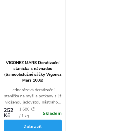
VIGONEZ MARS Deratizační
stanička s návnadou
(Samoobslužné sáčky Vigonez
Mars 100g)
Jednorázová deratizační
stanička na myši a potkany s již
vloženou jedovatou nástrahou
pro snadné použití.
Měrná
252
1 680 Kč
Skladem
Kč
cena:
/ 1 kg
Zobrazit