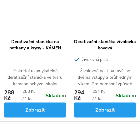
Deratizační stanička na
Deratizační stanička živolovka
potkany a krysy - KÁMEN
kovová
živolovná past
Diskrétní uzamykatelná
Živolovná past na myši se
deratizační stanička ve tvaru
dvěma vstupy a průhledným
kamene nehyzdí okolní
víkem. Pro humánní způsob
prostředí. Vhodné do okolí
likvidace myší. Jednoduchá
Měrná
Měrná
288
288 Kč
294
294 Kč
Skladem
Skladem
hotelů, ubytovacích zařízení,
obsluha.
Kč
Kč
cena:
cena:
/ 1 ks
/ 1 ks
tábořišť apod.
Zobrazit
Zobrazit