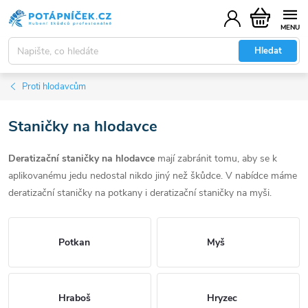
Přejít
Nákupní
na
košík
obsah
Hledat
Proti hlodavcům
Staničky na hlodavce
Deratizační staničky
na hlodavce
mají zabránit tomu, aby se k
aplikovanému jedu nedostal nikdo jiný než škůdce. V nabídce máme
deratizační staničky na potkany i deratizační staničky na myši.
Potkan
Myš
Hraboš
Hryzec