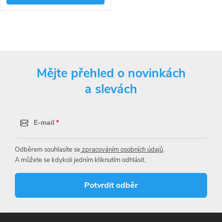
O
v
Mějte přehled o novinkách
l
a slevách
á
d
E-mail
a
Odběrem souhlasíte se
zpracováním osobních údajů
.
c
A můžete se kdykoli jedním kliknutím odhlásit.
í
Potvrdit odběr
p
r
Z