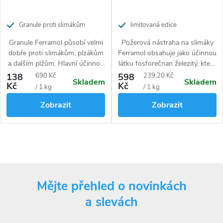
Granule proti slimákům
limitovaná edice
Granule Ferramol působí velmi
Požerová nástraha na slimáky
dobře proti slimákům, plzákům
Ferramol obsahuje jako účinnou
a dalším plžům. Hlavní účinnou
látku fosforečnan železitý, který
složkou přípravku je v přírodě
zlikviduje slimáky a plzáky, ale
Měrná
Měrná
138
690 Kč
598
239,20 Kč
Skladem
Skladem
vyskytující se fosforečnan
není nebezpečný pro psy, kočky
Kč
Kč
cena:
cena:
/ 1 kg
/ 1 kg
železitý. Po aplikaci granulí
a jiné domácí mazlíčky. Odolná
Zobrazit
Zobrazit
nemusíte mrtvé škůdce odklízet
granulovaná forma odolává
z pole a dokonce nepotkáte ani
dlouhodobě všem vnějším
žádnou slizovou stopu.
vlivům. Přípravek je účinný proti
Ochrana vaší zahrádky před
proti slimákům, plzákům,
O
slimáky zaručena.
šnekům a dalším plžům.
Snadná aplikace bez další
v
práce.
Mějte přehled o novinkách
l
a slevách
á