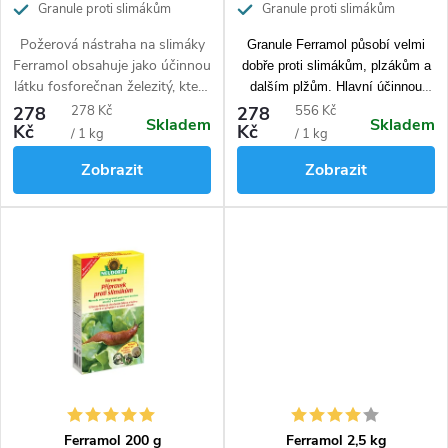
Granule proti slimákům
Granule proti slimákům
t
ů
Požerová nástraha na slimáky
Granule Ferramol působí velmi
Ferramol obsahuje jako účinnou
dobře proti slimákům, plzákům a
látku fosforečnan železitý, který
dalším plžům. Hlavní účinnou
zlikviduje slimáky a plzáky, ale
složkou přípravku je v přírodě
Měrná
Měrná
278
278 Kč
278
556 Kč
Skladem
Skladem
není nebezpečný pro psy, kočky
Kč
Kč
vyskytující se fosforečnan
cena:
cena:
/ 1 kg
/ 1 kg
a jiné domácí mazlíčky. Odolná
železitý. Po aplikaci granulí
Zobrazit
Zobrazit
granulovaná forma odolává
nemusíte mrtvé škůdce odklízet z
dlouhodobě všem vnějším
pole a dokonce nepotkáte ani
vlivům. Přípravek je účinný proti
žádnou slizovou stopu. Ochrana
proti slimákům, plzákům,
vaší zahrádky před slimáky
šnekům a dalším plžům.
zaručena.
Snadná aplikace bez další
práce.
Ferramol 200 g
Ferramol 2,5 kg