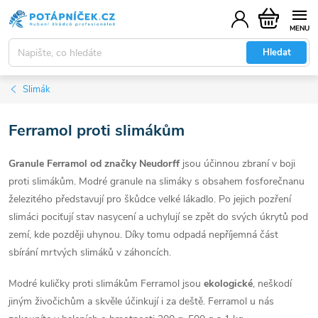
Přejít
Nákupní
na
košík
obsah
Hledat
Slimák
Ferramol proti slimákům
Granule Ferramol od značky Neudorff
jsou účinnou zbraní v boji
proti slimákům.
Modré granule na slimáky s obsahem fosforečnanu
železitého představují pro škůdce velké lákadlo. Po jejich pozření
slimáci pociťují stav nasycení a uchylují se zpět do svých úkrytů pod
zemí, kde později uhynou. Díky tomu odpadá nepříjemná část
sbírání mrtvých slimáků v záhoncích.
Modré kuličky proti slimákům Ferramol jsou
ekologické
, neškodí
jiným živočichům a skvěle účinkují i za deště. Ferramol u nás