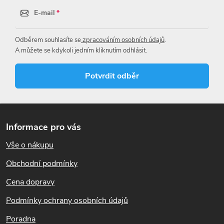
d
E-mail
a
Odběrem souhlasíte se
zpracováním osobních údajů
.
c
A můžete se kdykoli jedním kliknutím odhlásit.
í
Potvrdit odběr
p
r
Z
á
v
Informace pro vás
p
k
Vše o nákupu
a
t
Obchodní podmínky
y
í
Cena dopravy
v
Podmínky ochrany osobních údajů
ý
Poradna