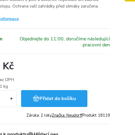
 stopu. Ochrana vaší zahrádky před slimáky zaručena.
 informace
m
 Kč
bez DPH
 1 kg
Přidat do košíku
Záruka
:
2 roky
Značka:
Neudorff
Produkt:
18119
z k produktu
Hlídací pes