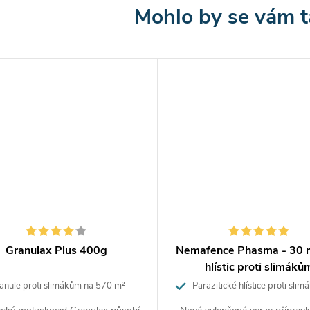
ování Ferramol
e rozhozem na plochu mezi rostlinami v období
limáků, tedy od dubna do září. Dávkování: 5 g
1m².
ení granulí proti slimákům
amol
é granule s obsahem fosforečnanu železitého v
ci: 9,9 g/kg
Granulax Plus 400g
Nemafence Phasma - 30 m
hlístic proti slimáků
ní
anule proti slimákům na 570 m²
Parazitické hlístice proti sli
100m²