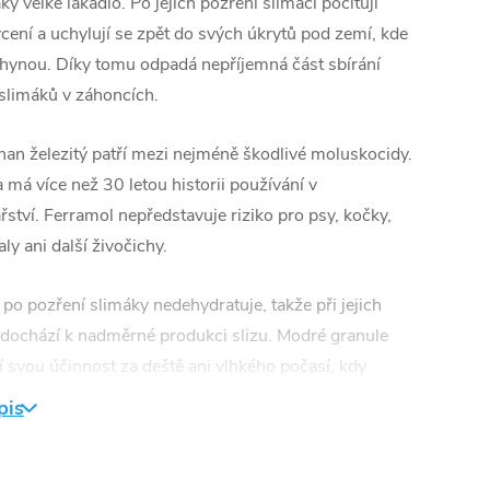
ky velké lákadlo. Po jejich pozření slimáci pociťují
cení a uchylují se zpět do svých úkrytů pod zemí, kde
uhynou. Díky tomu odpadá nepříjemná část sbírání
slimáků v záhoncích.
nan železitý patří mezi nejméně škodlivé moluskocidy.
a má více než 30 letou historii používání v
řství. Ferramol nepředstavuje riziko pro psy, kočky,
aly ani další živočichy.
po pozření slimáky nedehydratuje, takže při jejich
dochází k nadměrné produkci slizu. Modré granule
í svou účinnost za deště ani vlhkého počasí, kdy
slimáků obvykle stoupá. Naopak, díky vlhku nabobtnají
pis
se pro plže atraktivnějšími. Za sucha se granule vrací
své původní podoby. Opakovaným nabobtnáváním
 Ferramol neztrácí na účinnosti.