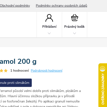
Obchodní podmínky
Podmínky ochrany osobních údajů
Nákupní
košík
Přihlášení
Prázdný košík
ramol 200 g
1 hodnocení
Podrobnosti hodnocení
nule proti slimákům
Ferramol působí velmi dobře proti slimákům, plzákům a
žům. Hlavní účinnou složkou přípravku je v přírodě
cí se fosforečnan železitý. Po aplikaci granulí nemusíte
ůdce odklízet z pole a dokonce nepotkáte ani žádnou