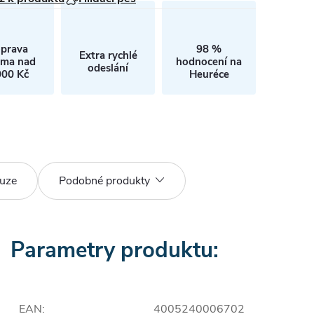
prava
98 %
Extra rychlé
rma nad
hodnocení na
odeslání
000 Kč
Heuréce
uze
Podobné produkty
Parametry produktu:
EAN
:
4005240006702