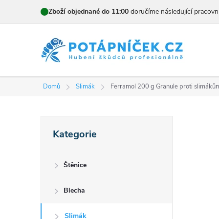
Přejít
Zboží objednané do 11:00
doručíme následující pracovn
na
obsah
Domů
Slimák
Ferramol 200 g
Granule proti slimáků
P
Přeskočit
Kategorie
kategorie
o
s
Štěnice
t
Blecha
r
Slimák