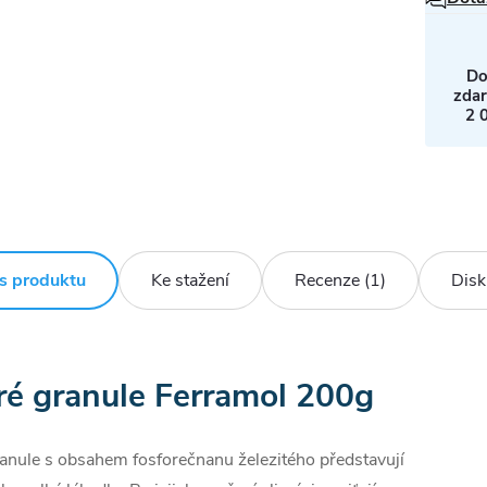
Do
zda
2 
s produktu
Ke stažení
Recenze (1)
Disk
é granule Ferramol 200g
anule s obsahem fosforečnanu železitého představují