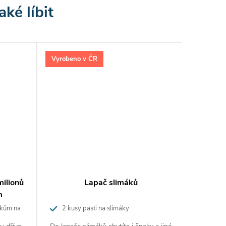
Vyrobeno v ČR
ilionů
Lapač slimáků
m
mákům na
2 kusy pasti na slimáky