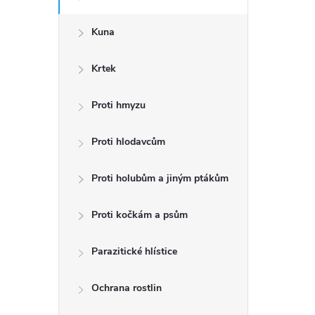
a
n
Kuna
n
Krtek
í
p
Proti hmyzu
a
Proti hlodavcům
n
Proti holubům a jiným ptákům
e
l
Proti kočkám a psům
Parazitické hlístice
Ochrana rostlin