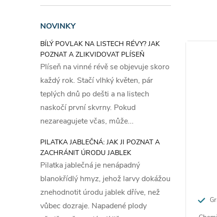
Dávk
NOVINKY
BÍLÝ POVLAK NA LISTECH RÉVY? JAK
POZNAT A ZLIKVIDOVAT PLÍSEŇ
Aplikujt
Plíseň na vinné révě se objevuje skoro
výskytu s
každý rok. Stačí vlhký květen, pár
granulí/
teplých dnů po dešti a na listech
naskočí první skvrny. Pokud
Slož
nezareagujete včas, může...
Ferr
PILATKA JABLEČNÁ: JAK JI POZNAT A
ZACHRÁNIT ÚRODU JABLEK
Návnadov
Pilatka jablečná je nenápadný
koncentra
blanokřídlý hmyz, jehož larvy dokážou
znehodnotit úrodu jablek dříve, než
Bale
Gr
vůbec dozraje. Napadené plody