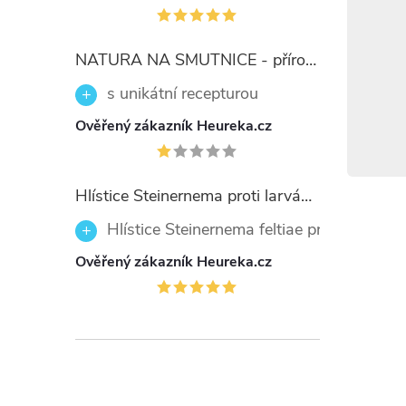
Granule 
teplotách
NATURA NA SMUTNICE - přírodní prostředek 50ml
suchu, m
potravin 
s unikátní recepturou
Ověřený zákazník Heureka.cz
Upoz
bezp
Hlístice Steinernema proti larvám smutnic Nemaplus 5 milionů
Hlístice Steinernema feltiae proti larvám
Příprave
Zabraňte 
Ověřený zákazník Heureka.cz
granulem
očima. Ta
ochranný
přípravk
mírně ne