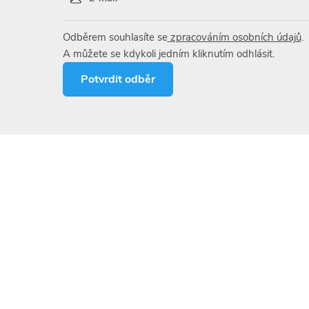
na slimáky Ferramol skladujte v původním obalu při
 0 – 35 °C . Přípravek nesmí zamrznout. Skladujte v
Odběrem souhlasíte se
zpracováním osobních údajů
.
imo dosah zvířat. Uchovávejte odděleně od krmiv,
A můžete se kdykoli jedním kliknutím odhlásit.
a nápojů.
Potvrdit odběr
ornění související s
ečností
 smutnic na 10 m2
k se nesmí dostat do povrchových ani spodních vod.
jeho úniku do vodotečí i do kanalizace. Při práci s
i proti slimákům Ferramol se vyhněte kontaktu s
ké při práci nepijte, nejezte ani nekuřte. Chraňte kůži
mi oděvy. Prázdné obaly i zbytky nespotřebovaného
u zlikvidujte bezpečným způsobem. Přípravek má
gativní účinek na populace všech druhů mšicomarů z