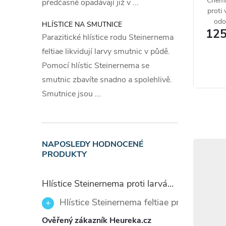
Chemi
předčasně opadávají již v ...
proti
200g pří
odo
HLÍSTICE NA SMUTNICE
125
odolné
Parazitické hlístice rodu Steinernema
Prvn
rozho
feltiae likvidují larvy smutnic v půdě.
Přípra
efekt 
Pomocí hlístic Steinernema se
V případ
Díky
smutnic zbavíte snadno a spolehlivě.
Granul
Nevyvoláv
Smutnice jsou ...
místo co
zasažení 
zasažené
čočky zli
NAPOSLEDY HODNOCENÉ
PRODUKTY
lékaře. S
s inform
Hlístice Steinernema proti larvám smutnic Nemaplus 5 milionů
Skla
Hlístice Steinernema feltiae proti larvám
Ověřený zákazník Heureka.cz