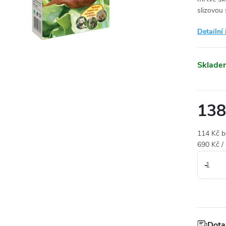
slizovou
Detailní
Sklade
138
114 Kč 
Měrná
690 Kč /
cena:
Dota