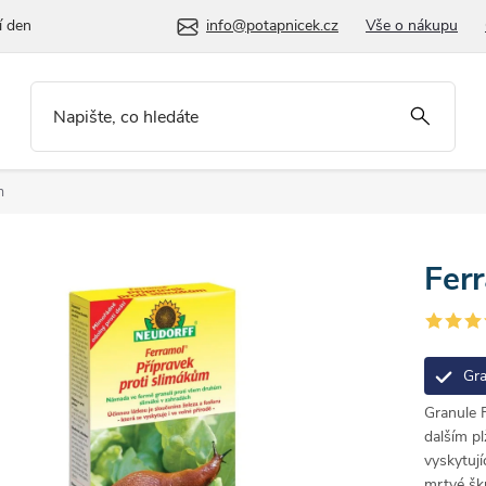
í den
info@potapnicek.cz
Vše o nákupu
m
Fer
Gra
Granule 
dalším pl
vyskytují
mrtvé šk