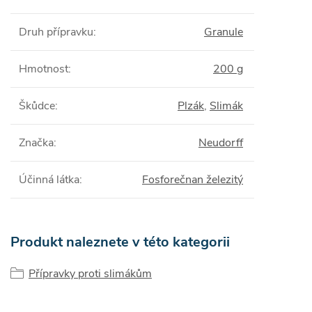
Druh přípravku
:
Granule
Hmotnost
:
200 g
Škůdce
:
Plzák
,
Slimák
Značka
:
Neudorff
Účinná látka
:
Fosforečnan železitý
Produkt naleznete v této kategorii
Přípravky proti slimákům