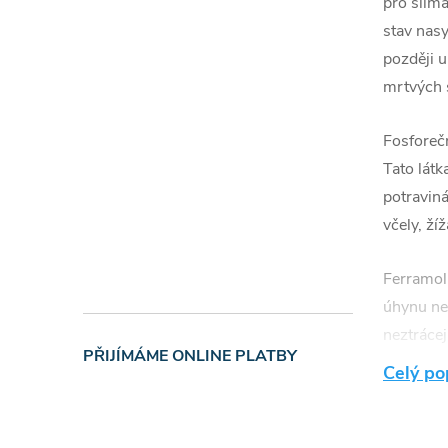
pro slimá
stav nasy
později 
mrtvých 
Fosforeč
Tato látk
potraviná
včely, žíž
Ferramol 
úhynu ne
neztrácej
PŘIJÍMÁME ONLINE PLATBY
aktivita 
Celý po
a stanou 
zpět do 
přípravek