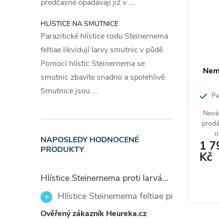
předčasně opadávají již v ...
Dojde-li 
té začně
HLÍSTICE NA SMUTNICE
Parazitické hlístice rodu Steinernema
čočky vy
feltiae likvidují larvy smutnic v půdě.
oplachuj
Pomocí hlístic Steinernema se
nevyvoláv
lin proti
GreenProtect - granulová
Nem
smutnic zbavíte snadno a spolehlivě.
Přetrváva
bariéra proti slimákům 1,5kg
Smutnice jsou ...
Nezapomeň
Par
40m²
řed slimáky
Přírodní ochrana kolem rostlin brání
Nová 
Skla
ky ochrání
sazenice a zranitelné rostliny před
prodá
slimáky a šneky. Bezpečné pro použití
n
NAPOSLEDY HODNOCENÉ
526 Kč
1 7
v blízkosti dětí, domácích zvířat a volně
Měrná
350,67 Kč / 1 kg
Skladem
Skladem
Požerovo
PRODUKTY
Biol
žijících živočichů na zahradě včetně
Kč
cena:
původním
organi
ježků.
Zobrazit
hub
bod mraz
Hlístice Steinernema proti larvám smutnic Nemaplus 5 milionů
dosah zví
Phasm
Hlístice Steinernema feltiae proti larvám
se 
Ověřený zákazník Heureka.cz
rostli