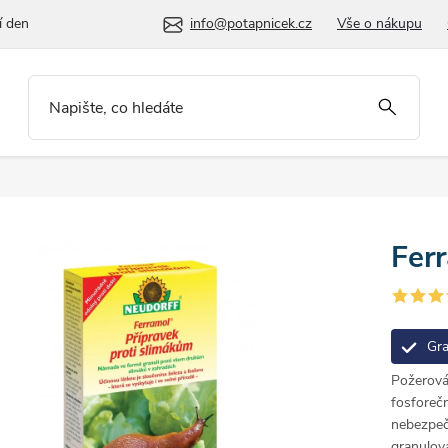
í den
info@potapnicek.cz
Vše o nákupu
Fer
Gra
Požerová
fosforečn
nebezpeč
granulov