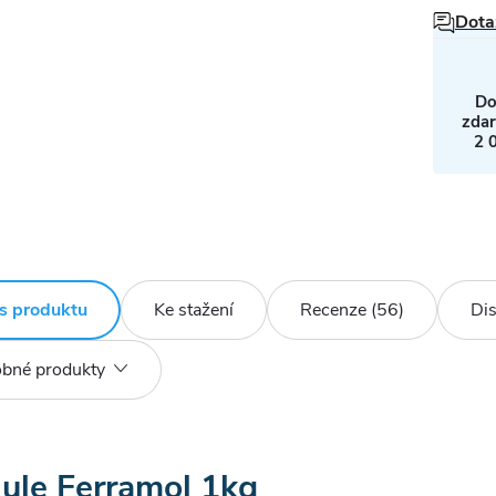
Dota
Do
zda
2 
s produktu
Ke stažení
Recenze (56)
Di
bné produkty
ule Ferramol 1kg