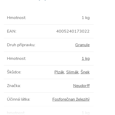
Hmotnost
:
1 kg
EAN
:
4005240173022
Druh přípravku
:
Granule
Hmotnost
:
1 kg
Škůdce
:
Plzák
,
Slimák
,
Šnek
Značka
:
Neudorff
Účinná látka
:
Fosforečnan železitý
hmotnost
:
1 kg