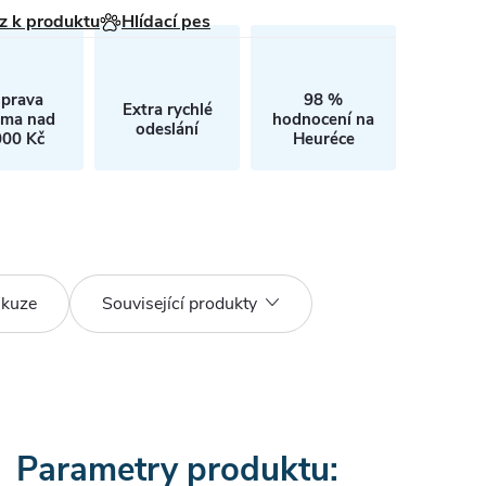
z k produktu
Hlídací pes
prava
98 %
Extra rychlé
rma nad
hodnocení na
odeslání
000 Kč
Heuréce
skuze
Související produkty
Parametry produktu: