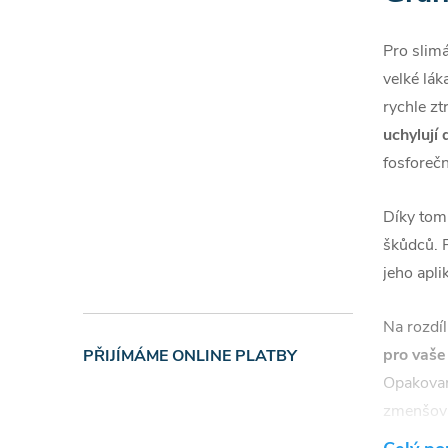
Pro slim
velké lák
rychle zt
uchylují
fosforeč
Díky tom
škůdců. 
jeho apli
Na rozdí
pro vaše
PŘIJÍMÁME ONLINE PLATBY
Opakovan
zmenšová
aktivita 