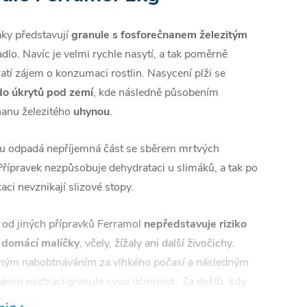
áky představují
granule s fosforečnanem železitým
adlo. Navíc je velmi rychle nasytí, a tak poměrně
ratí zájem o konzumaci rostlin. Nasycení plži se
 do úkrytů pod zemí
, kde následně působením
nanu železitého
uhynou
.
u odpadá nepříjemná část se sběrem mrtvých
Přípravek nezpůsobuje dehydrataci u slimáků, a tak po
kaci nevznikají slizové stopy.
l od jiných přípravků Ferramol
nepředstavuje riziko
 domácí malíčky
, včely, žížaly ani další živočichy.
ým nabobtnáváním za vlhkého počasí a následným
ním neztrácí granule svou účinnost . Za dešťů, kdy
slimáků stoupá, jsou pro ně dokonce ještě více