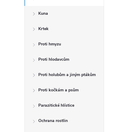
a
n
Kuna
n
Krtek
í
p
Proti hmyzu
a
Proti hlodavcům
n
Proti holubům a jiným ptákům
e
l
Proti kočkám a psům
Parazitické hlístice
Ochrana rostlin