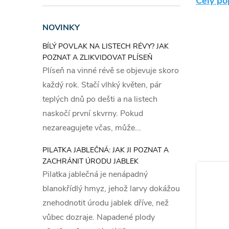
Celý po
zajímavěj
NOVINKY
Dávk
BÍLÝ POVLAK NA LISTECH RÉVY? JAK
POZNAT A ZLIKVIDOVAT PLÍSEŇ
Granule p
Plíseň na vinné révě se objevuje skoro
vyskytují
každý rok. Stačí vlhký květen, pár
teplých dnů po dešti a na listech
Slož
naskočí první skvrny. Pokud
nezareagujete včas, může...
Ferr
PILATKA JABLEČNÁ: JAK JI POZNAT A
ZACHRÁNIT ÚRODU JABLEK
Granule o
Pilatka jablečná je nenápadný
koncentra
blanokřídlý hmyz, jehož larvy dokážou
znehodnotit úrodu jablek dříve, než
Prvn
vůbec dozraje. Napadené plody