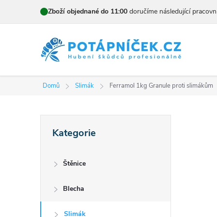
Přejít
Zboží objednané do 11:00
doručíme následující pracovn
na
obsah
Domů
Slimák
Ferramol 1kg
Granule proti slimákům
P
Přeskočit
Kategorie
kategorie
o
s
Štěnice
t
Blecha
r
Slimák