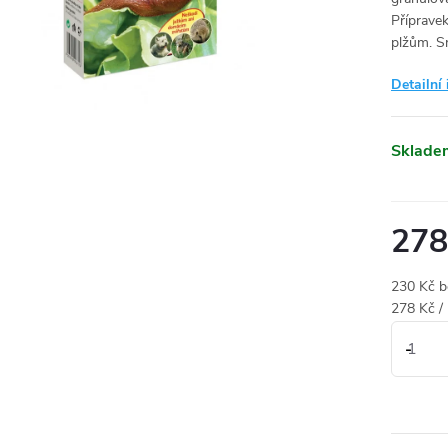
Přípravek
plžům. Sn
Detailní
Sklade
278
230 Kč 
Měrná
278 Kč /
cena: