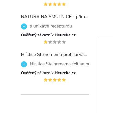
Upoz
napad
bezp
p
obs
NATURA NA SMUTNICE - přírodní prostředek 50ml
hlísti
kter
Zabraňte 
s unikátní recepturou
s
vod. Při 
Ověřený zákazník Heureka.cz
neško
nekuřte.
živ
zaruč
přípravk
Příprave
Hlístice Steinernema proti larvám smutnic Nemaplus 5 milionů
mšicomarů
Hlístice Steinernema feltiae proti larvám
nepřátele
Ověřený zákazník Heureka.cz
EUH401 D
rizik pro
Používej
le proti
Slimakill® 12 mil. – parazitické
přečtěte