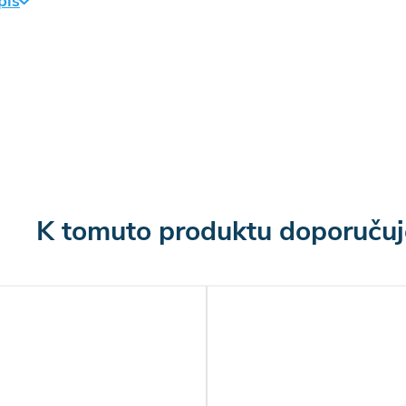
pis
ší.
ování Ferramol
roti slimákům rozhoďte na místa, kde se slimáci
. Dávkování: 5 g/1 m 2 .
ení granulí proti slimákům
K tomuto produktu doporučuj
amol
bsahují jako účinnou složku fosforečnan železitý v
ci: 9,9 g/kg .
í pomoc při zasažení