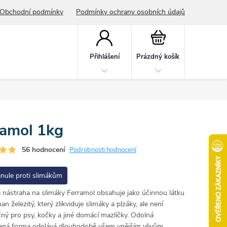
Obchodní podmínky
Podmínky ochrany osobních údajů
Nákupní
košík
Přihlášení
Prázdný košík
ramol 1kg
56 hodnocení
Podrobnosti hodnocení
nule proti slimákům
 nástraha na slimáky Ferramol obsahuje jako účinnou látku
an železitý, který zlikviduje slimáky a plzáky, ale není
ný pro psy, kočky a jiné domácí mazlíčky. Odolná
aná forma odolává dlouhodobě všem vnějším vlivům.