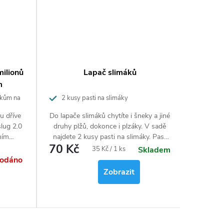
ilionů
Lapač slimáků
Měděná
m
mákům na
2 kusy pasti na slimáky
ochran
u dříve
Do lapače slimáků chytíte i šneky a jiné
Samo
lug 2.0
druhy plžů, dokonce i plzáky. V sadě
ekol
ním
najdete 2 kusy pasti na slimáky. Past
květináč
70 Kč
178 
se snadno aplikuje a i manipulace s ní
Měrná
35 Kč / 1 ks
Skladem
 živých
je snadná.
rodáno
cena:
c, které
Zobrazit
®
asma
používá
sných
od proti