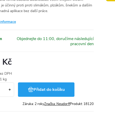
 je účinný proti proti slimákům, plzákům, šnekům a dalším
adná aplikace bez další práce.
 informace
m
 Kč
bez DPH
 1 kg
Přidat do košíku
Záruka
:
2 roky
Značka:
Neudorff
Produkt:
18120