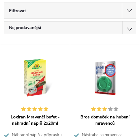
Filtrovat
Ř
Nejprodávanější
a
z
Doporučujeme
V
e
Nejlevnější
ý
n
p
í
Nejdražší
i
p
Abecedně
s
r
p
o
r
d
o
u
d
k
Loxiran Mravenčí bufet -
Bros domeček na hubení
u
t
náhradní náplň 2x20ml
mravenců
k
ů
Náhradní náplň k přípravku
Nástraha na mravence
t