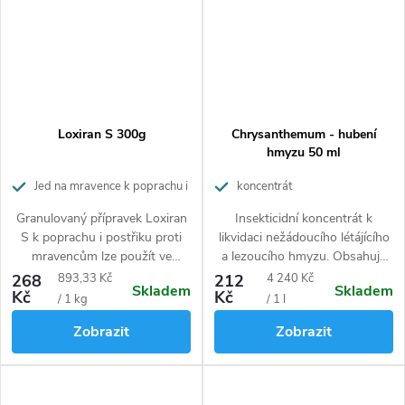
Loxiran S 300g
Chrysanthemum - hubení
hmyzu 50 ml
Jed na mravence k poprachu i
koncentrát
postřiku
Granulovaný přípravek Loxiran
Insekticidní koncentrát k
S k poprachu i postřiku proti
likvidaci nežádoucího létájícího
mravencům lze použít ve
a lezoucího hmyzu. Obsahuje
venkovním prostředí. Výhodou
100 % přírodní účinnou látku.
Měrná
Měrná
268
893,33 Kč
212
4 240 Kč
Skladem
Skladem
tohoto přípravku je, že je
Kč
Kč
cena:
cena:
/ 1 kg
/ 1 l
možné ho aplikovat v suché
Zobrazit
Zobrazit
formě, ale lze z něj smícháním s
vodou, vyrobit také účinný
postřik proti mravencům. Jedná
se o přípravek značky Neudorff,