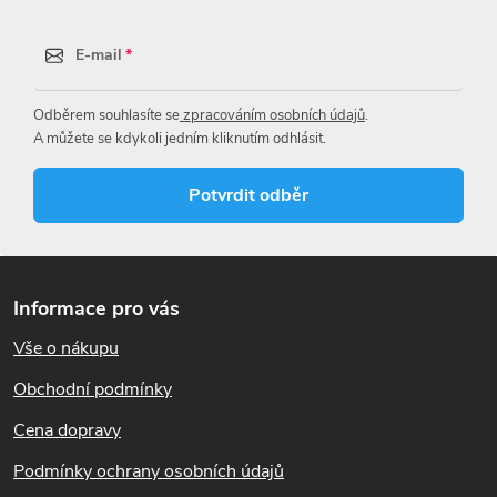
E-mail
Odběrem souhlasíte se
zpracováním osobních údajů
.
A můžete se kdykoli jedním kliknutím odhlásit.
Potvrdit odběr
Z
á
Informace pro vás
p
Vše o nákupu
a
t
Obchodní podmínky
í
Cena dopravy
Podmínky ochrany osobních údajů