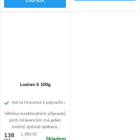
Zobrazit
mikrokapsle na mravence přilepí
a tak jed daný jedinec přepraví
do hnízda a na další jiné
mravence. Likviduje mravence a
lezoucí hmyz v domácnostech,
na terasách, chodnících,
cestách apod.
Loxiran S 100g
Jed na mravence k poprachu i
postřiku
Většina insekticidních přípravků
proti mravencům má jeden
možný způsob aplikace.
Insekticidní granulát Loxiran S
Měrná
138
1 380 Kč
Skladem
od firmy Neudorff umožňuje