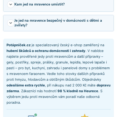
Kam jed na mravence umístit?
Je jed na mravence bezpečný v domácnosti s dětmi a
zvířaty?
Potápníček.cz
je specializovaný český e-shop zaměřený na
hubení škůdců a ochranu domácnosti i zahrady
. V nabídce
najdete prověřené jedy proti mravencům a další přípravky –
gely, postřiky, spreje, prášky, granule, lepidla, lepové lapače i
pasti – pro byt, kuchyni, zahradu i panelové domy s problémem
s mravencem faraonem. Vedle toho stovky dalších přípravků
proti hmyzu, hlodavcům a obtížným škůdcům. Objednávky
odesíláme extra rychle
, při nákupu nad 2 000 Kč máte
dopravu
zdarma
. Zákazníci nás hodnotí
98 % kladně na Heurece
. S
výběrem jedu proti mravencům vám poradí naše odborná
poradna.