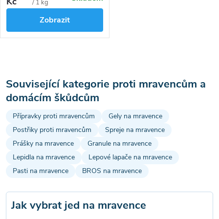
Kč
cena:
/ 1 kg
chránit vaše okolí vašeho obydlí
Zobrazit
proti tomuto druhu hmyzu
hned dvěma způsoby. Můžete
jej buď aplikovat posypáním na
povrch, nebo z pevné složky
O
smícháním vody vytvořit
postřik. Loxiran -S- funguje
v
Související kategorie proti mravencům a
proti mravencům na cestách a
jiných zpevněných či
domácím škůdcům
l
vydlážděných plochách a
terasách. Pro likvidaci
Přípravky proti mravencům
Gely na mravence
á
mravenců v domácnosti je
Postřiky proti mravencům
Spreje na mravence
vhodnější
Loxiran Mravenčí
d
Prášky na mravence
bufet
.
Granule na mravence
Lepidla na mravence
Lepové lapače na mravence
a
Pasti na mravence
BROS na mravence
c
í
Jak vybrat jed na mravence