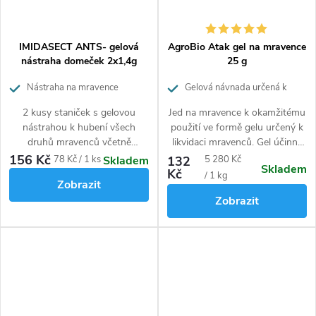
IMIDASECT ANTS- gelová
AgroBio Atak gel na mravence
nástraha domeček 2x1,4g
25 g
Nástraha na mravence
Gelová návnada určená k
likvidaci mravenců
2 kusy staniček s gelovou
Jed na mravence k okamžitému
nástrahou k hubení všech
použití ve formě gelu určený k
druhů mravenců včetně
likvidaci mravenců. Gel účinně
faraonů v obytných prostorech
hubí celé kolonie v kuchyních,
156 Kč
Měrná
Měrná
78 Kč / 1 ks
132
5 280 Kč
Skladem
Skladem
a veřejných budovách,
domech, bytech a prostorech,
Kč
cena:
cena:
/ 1 kg
Zobrazit
zdravotnických zařízeních,
kde není vhodné použití
Zobrazit
hotelích apod.
práškových nástrah z důvodu
rozfoukání nebo roznášení.