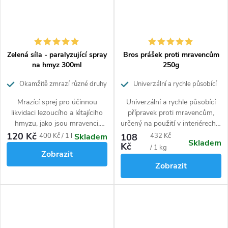
Zelená síla - paralyzující spray
Bros prášek proti mravencům
na hmyz 300ml
250g
Okamžitě zmrazí různé druhy
Univerzální a rychle působící
hmyzu
přípravek
Mrazící sprej pro účinnou
Univerzální a rychle působící
likvidaci lezoucího a létajíciho
přípravek proti mravencům,
hmyzu, jako jsou mravenci,
určený na použití v interiérech a
švábi, pavouci, mouchy, vosy,
jejich těsné blízkosti jako jsou
120 Kč
Měrná
Měrná
400 Kč / 1 l
108
432 Kč
Skladem
Skladem
můry a larvy. Obsahuje
terasy, chodníky, příjezdové
Kč
cena:
cena:
/ 1 kg
Zobrazit
rostlinné insekticidní složky
cesty, apod. i venkovních
Zobrazit
(geranioil). Neobsahuje DEET.
prostorech. Lze aplikovat přímo
jako prášek nebo zálivkou.
Účinně hubí celé kolonie. Zničí
až 25 hnízd.