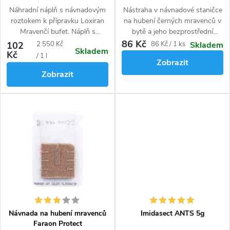
Loxiran Mravenčí bufet
ů
Náhradní náplň s návnadovým
Nástraha v návnadové staničce
roztokem k přípravku Loxiran
na hubení černých mravenců v
Mravenčí bufet. Náplň s
bytě a jeho bezprostřední
přírodním insekticidem je
blízkosti. Tato past na
86 Kč
Měrná
Měrná
102
2 550 Kč
86 Kč / 1 ks
Skladem
Skladem
určena k odstranění mravenců
mravence vyhubí celou kolonii i
Kč
cena:
cena:
/ 1 l
Zobrazit
na terasách, balkonech a
s královnou.
Zobrazit
obytných prostorech. Vyhubí
celé mravenčí společenství.
Hlavní účinná látka spinosad je
přírodního původu.
Návnada na hubení mravenců
Imidasect ANTS 5g
Faraon Protect