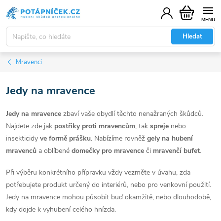
Přejít
Nákupní
na
košík
obsah
Hledat
Mravenci
Jedy na mravence
Jedy na mravence
zbaví vaše obydlí těchto nenažraných škůdců.
Najdete zde jak
postřiky proti mravencům
, tak
spreje
nebo
insekticidy
ve formě prášku
. Nabízíme rovněž
gely na hubení
mravenců
a oblíbené
domečky pro mravence
či
mravenčí bufet
.
Při výběru konkrétního přípravku vždy vezměte v úvahu, zda
potřebujete produkt určený do interiérů, nebo pro venkovní použití.
Jedy na mravence mohou působit buď okamžitě, nebo dlouhodobě,
kdy dojde k vyhubení celého hnízda.