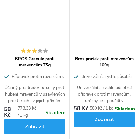
který je vhodný při boji s
hmyzem ve venkovním
prostředí. Účinný je při
aplikování na zpevněné či
vydlážděné plochy i terasy. Pro
likvidaci mravenců v
domácnosti je vhodnější
Loxiran Mravenčí bufet
.
BROS Granule proti
Bros prášek proti mravencům
mravencům 75g
100g
Přípravek proti mravencům s
Univerzální a rychle působící
dloudobým efektem
přípravek proti mravencům
Účinný prostředek, určený proti
Univerzální a rychle působící
hubení mravenců v uzavřených
přípravek proti mravencům,
prostorech i v jejich přímém
určený pro použití v
sousedství. Zničí až 7 hnízd. Má
interiérech a jejich těsné
58 Kč
Měrná
Měrná
58
773,33 Kč
580 Kč / 1 kg
Skladem
Skladem
dlouhodobý efekt.
blízkosti jako jsou terasy,
Kč
cena:
cena:
/ 1 kg
Zobrazit
chodníky, příjezdové cesty,
Zobrazit
apod. i venkovních prostorech.
Lze aplikovat přímo jako prášek