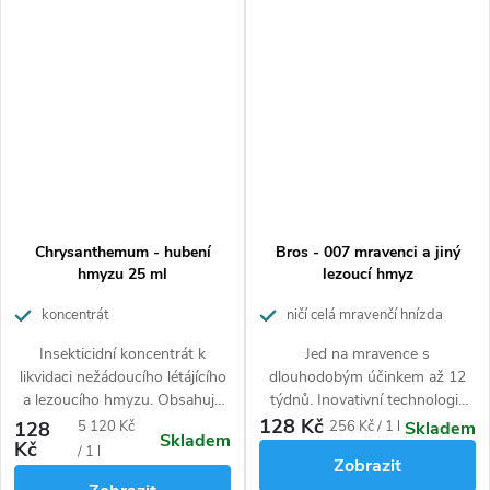
nebo zálivkou. Účinně hubí celé
kolonie. Zničí až 10 hnízd.
Chrysanthemum - hubení
Bros - 007 mravenci a jiný
hmyzu 25 ml
lezoucí hmyz
koncentrát
ničí celá mravenčí hnízda
Insekticidní koncentrát k
Jed na mravence s
likvidaci nežádoucího létájícího
dlouhodobým účinkem až 12
a lezoucího hmyzu. Obsahuje
týdnů. Inovativní technologie
100 % přírodní účinnou látku.
mikrokapslí umožňuje zničit
128 Kč
Měrná
Měrná
128
5 120 Kč
256 Kč / 1 l
Skladem
Skladem
celou mravenčí kolonii. Při
Kč
cena:
cena:
/ 1 l
Zobrazit
kontaktu s přípravkem se