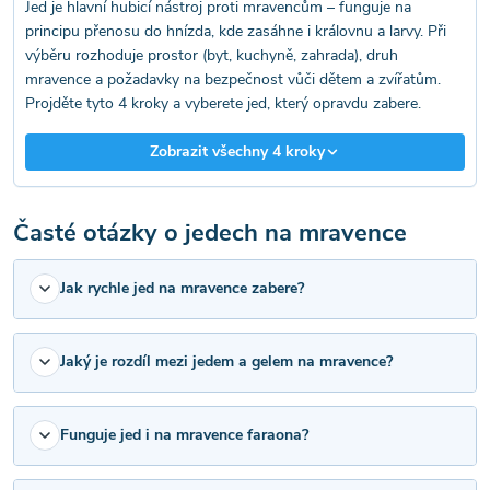
p
Jed je hlavní hubicí nástroj proti mravencům – funguje na
principu přenosu do hnízda, kde zasáhne i královnu a larvy. Při
r
výběru rozhoduje prostor (byt, kuchyně, zahrada), druh
mravence a požadavky na bezpečnost vůči dětem a zvířatům.
v
Projděte tyto 4 kroky a vyberete jed, který opravdu zabere.
k
Zobrazit všechny 4 kroky
y
v
Časté otázky o jedech na mravence
ý
Jak rychle jed na mravence zabere?
p
i
Jaký je rozdíl mezi jedem a gelem na mravence?
s
u
Funguje jed i na mravence faraona?