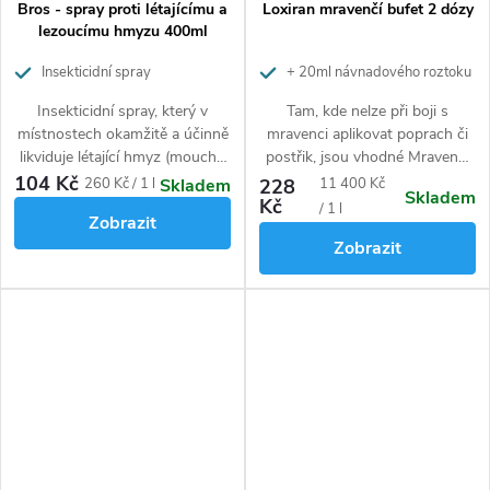
Bros - spray proti létajícímu a
Loxiran mravenčí bufet 2 dózy
lezoucímu hmyzu 400ml
Insekticidní spray
+ 20ml návnadového roztoku
Insekticidní spray, který v
Tam, kde nelze při boji s
místnostech okamžitě a účinně
mravenci aplikovat poprach či
likviduje létající hmyz (mouchy,
postřik, jsou vhodné Mravenčí
komáry, moly) a lezoucí hmyz
bufety Lorixan. Ideální k
104 Kč
Měrná
Měrná
260 Kč / 1 l
228
11 400 Kč
Skladem
Skladem
(šváby, rusy, mravence, blechy).
likvidaci mravenců v
Kč
cena:
cena:
/ 1 l
Zobrazit
domácnostech. Mravence zabije
Zobrazit
až po několika dnech, a ti tak
látkou stihnou nakrmit celé
mraveniště, které následně
vyhyne. Návnada obsahuje jako
hlavní účinnou látku spinosad,
která je přírodního původu.