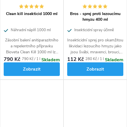
Clean kill insekticid 1000 ml
Bros - sprej proti lezoucímu
hmyzu 400 ml
Náhradní náplň 1000 ml
Insekticidní spray účinně
likvidující lezoucí hmyz
Zásobní balení anitiparazitního
Insekticidní sprej pro okamžitou
a repelentního přípravku
likvidaci lezoucího hmyzu jako
Bioveta Clean Kill 1000 ml lze
jsou švábi, mravenci, brouci,
použít k doplnění do postřikové
blechy, rybenky, atd.
790 Kč
112 Kč
Měrná
Měrná
790 Kč / 1 l
280 Kč / 1 l
Skladem
Skladem
nádoby. Postřik se používá k
cena:
cena:
Zobrazit
Zobrazit
likvidaci lezoucího i létacího
hmyzu. Bioveta Clean Kill 1000
ml je účinný proti proti
mravencům, roztočům,
blechám, štěnicím, švábům,
rusům, vosám, rybenkám,
mouchám, komárům i škůdcům
potravin a tkanin.