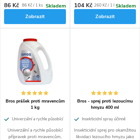
blízkosti. Tato past na
komáry, moly) a lezoucí hmyz
86 Kč
104 Kč
Měrná
Měrná
86 Kč / 1 ks
260 Kč / 1 l
Skladem
Skladem
mravence vyhubí celou kolonii i
(šváby, rusy, mravence, blechy).
cena:
cena:
Zobrazit
Zobrazit
s královnou.
Bros prášek proti mravencům
Bros - sprej proti lezoucímu
1 kg
hmyzu 400 ml
Univerzální a rychle působící
Insekticidní spray účinně
přípravek
likvidující lezoucí hmyz
Univerzální a rychle působící
Insekticidní sprej pro okamžitou
přípravek proti mravencům,
likvidaci lezoucího hmyzu jako