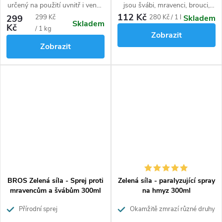
určený na použití uvnitř i venku
jsou švábi, mravenci, brouci,
(terasy, chodníky, příjezdové
blechy, rybenky, atd.
112 Kč
Měrná
Měrná
299
299 Kč
280 Kč / 1 l
Skladem
Skladem
cesty). Lze aplikovat přímo jako
Kč
cena:
cena:
/ 1 kg
Zobrazit
prášek nebo zálivkou. Účinně
Zobrazit
hubí celé kolonie. Zničí až 100
hnízd.
BROS Zelená síla - Sprej proti
Zelená síla - paralyzující spray
mravencům a švábům 300ml
na hmyz 300ml
Přírodní sprej
Okamžitě zmrazí různé druhy
hmyzu