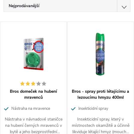
Ř
Nejprodávanější
a
z
Doporučujeme
V
e
Nejlevnější
ý
n
p
í
Nejdražší
i
p
Abecedně
s
r
p
o
r
d
o
u
d
k
Bros domeček na hubení
Bros - spray proti létajícímu a
u
t
mravenců
lezoucímu hmyzu 400ml
k
ů
Nástraha na mravence
Insekticidní spray
t
ů
Nástraha v návnadové staničce
Insekticidní spray, který v
na hubení černých mravenců v
místnostech okamžitě a účinně
bytě a jeho bezprostřední
likviduje létající hmyz (mouchy,