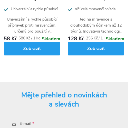
Univerzální a rychle působící
ničí celá mravenčí hnízda
přípravek proti mravencům
Univerzální a rychle působící
Jed na mravence s
přípravek proti mravencům,
dlouhodobým účinkem až 12
určený pro použití v
týdnů. Inovativní technologie
interiérech a jejich těsné
mikrokapslí umožňuje zničit
58 Kč
128 Kč
Měrná
Měrná
580 Kč / 1 kg
256 Kč / 1 l
Skladem
Skladem
blízkosti jako jsou terasy,
celou mravenčí kolonii. Při
cena:
cena:
Zobrazit
Zobrazit
chodníky, příjezdové cesty,
kontaktu s přípravkem se
apod. i venkovních prostorech.
mikrokapsle na mravence přilepí
Lze aplikovat přímo jako prášek
a tak jed daný jedinec přepraví
nebo zálivkou. Účinně hubí celé
do hnízda a na další jiné
O
kolonie. Zničí až 10 hnízd.
mravence. Likviduje mravence a
lezoucí hmyz v domácnostech,
v
na terasách, chodnících,
cestách apod.
Mějte přehled o novinkách
l
a slevách
á
d
E-mail