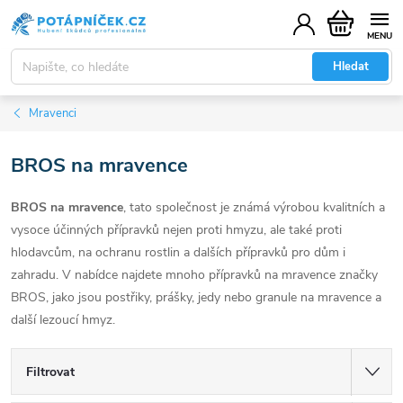
Přejít
Nákupní
na
košík
obsah
Hledat
Mravenci
BROS na mravence
BROS na mravence
, tato společnost je známá výrobou kvalitních a
vysoce účinných přípravků nejen proti hmyzu, ale také proti
hlodavcům, na ochranu rostlin a dalších přípravků pro dům i
zahradu. V nabídce najdete mnoho přípravků na mravence značky
BROS, jako jsou postřiky, prášky, jedy nebo granule na mravence a
další lezoucí hmyz.
Filtrovat