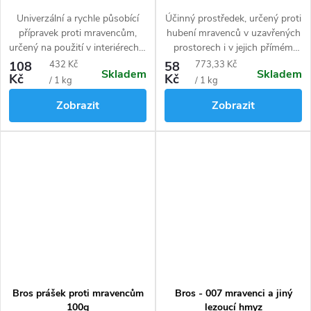
přípravek
dloudobým efektem
Univerzální a rychle působící
Účinný prostředek, určený proti
přípravek proti mravencům,
hubení mravenců v uzavřených
určený na použití v interiérech a
prostorech i v jejich přímém
jejich těsné blízkosti jako jsou
sousedství. Zničí až 7 hnízd. Má
Měrná
Měrná
108
432 Kč
58
773,33 Kč
Skladem
Skladem
terasy, chodníky, příjezdové
dlouhodobý efekt.
Kč
Kč
cena:
cena:
/ 1 kg
/ 1 kg
cesty, apod. i venkovních
Zobrazit
Zobrazit
prostorech. Lze aplikovat přímo
jako prášek nebo zálivkou.
Účinně hubí celé kolonie. Zničí
až 25 hnízd.
Bros prášek proti mravencům
Bros - 007 mravenci a jiný
100g
lezoucí hmyz