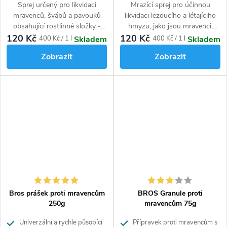
Sprej určený pro likvidaci
Mrazící sprej pro účinnou
mravenců, švábů a pavouků
likvidaci lezoucího a létajíciho
obsahující rostlinné složky -
hmyzu, jako jsou mravenci,
insekticidní extrakt získaný z
švábi, pavouci, mouchy, vosy,
120 Kč
120 Kč
Měrná
Měrná
400 Kč / 1 l
400 Kč / 1 l
Skladem
Skladem
květů chryzantémy.
můry a larvy. Obsahuje
cena:
cena:
Zobrazit
Zobrazit
rostlinné insekticidní složky
(geranioil). Neobsahuje DEET.
Bros prášek proti mravencům
BROS Granule proti
250g
mravencům 75g
Univerzální a rychle působící
Přípravek proti mravencům s