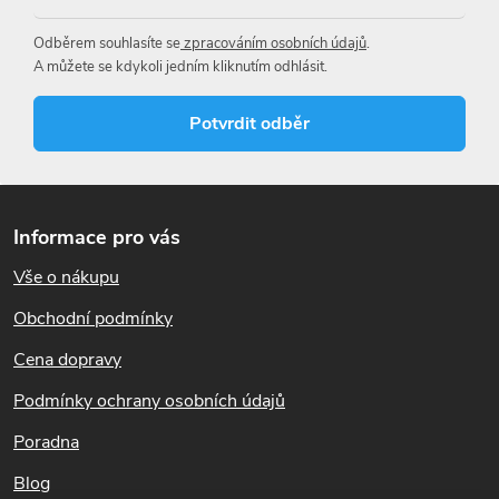
a
Odběrem souhlasíte se
zpracováním osobních údajů
.
c
A můžete se kdykoli jedním kliknutím odhlásit.
í
Potvrdit odběr
p
r
Z
á
v
Informace pro vás
p
k
Vše o nákupu
a
t
Obchodní podmínky
y
í
Cena dopravy
v
Podmínky ochrany osobních údajů
ý
Poradna
p
Blog