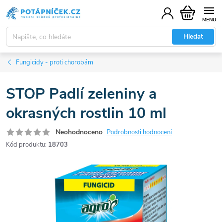
Přejít
Nákupní
na
košík
obsah
Hledat
Fungicidy - proti chorobám
STOP Padlí zeleniny a
okrasných rostlin 10 ml
Neohodnoceno
Podrobnosti hodnocení
Kód produktu:
18703