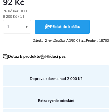
92 Kč
76 Kč bez DPH
Měrná
9 200 Kč / 1 l
cena:
Přidat do košíku
Záruka
:
2 roky
Značka:
AGRO CS a.s.
Produkt:
18703
Dotaz k produktu
Hlídací pes
Doprava zdarma nad 2 000 Kč
Extra rychlé odeslání