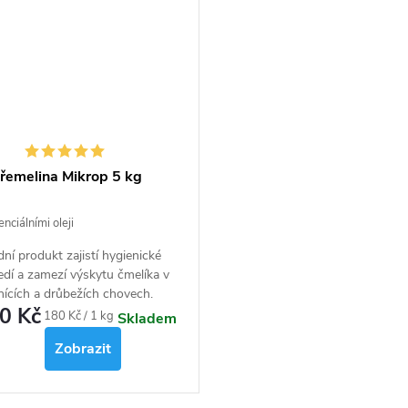
řemelina Mikrop 5 kg
nciálními oleji
dní produkt zajistí hygienické
edí a zamezí výskytu čmelíka v
nících a drůbežích chovech.
0 Kč
Měrná
180 Kč / 1 kg
Skladem
cena:
Zobrazit