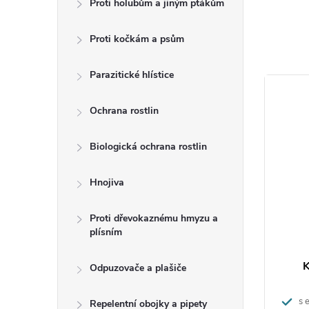
Proti holubům a jiným ptákům
zamoření
potravino
Proti kočkám a psům
přípravk
přípravku
Parazitické hlístice
Prvn
Ochrana rostlin
Biologická ochrana rostlin
Všeobecn
zdravotn
Hnojiva
vyhledejt
nebo etik
Proti dřevokaznému hmyzu a
Při nadý
plísním
Při styk
Při zasa
K
Odpuzovače a plašiče
Při požit
nevyvolá
s e
Repelentní obojky a pipety