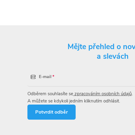
vání
Mějte přehled o no
a slevách
ní věty o nebezpečnosti:
sobuje vážné podráždění očí.
oce toxický pro vodní organismy, s dlouhodobými
E-mail
Odběrem souhlasíte se
zpracováním osobních údajů
.
ro bezpečné zacházení, první pomoc:
A můžete se kdykoli jedním kliknutím odhlásit.
li nutná lékařská pomoc, mějte po ruce obal nebo
Potvrdit odběr
robku.
ovávejte mimo dosah dětí.
raňte uvolnění do životního prostředí.