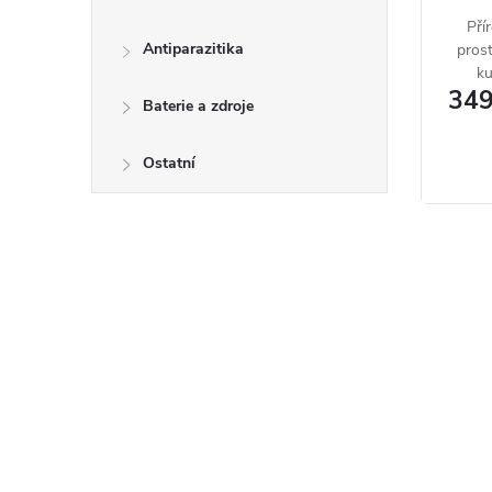
Pří
Skla
Antiparazitika
prost
ku
349
Baterie a zdroje
Skladujt
5°C až 25
Ostatní
Slož
0,2 g/kg 
piperony
Doba
Doba pou