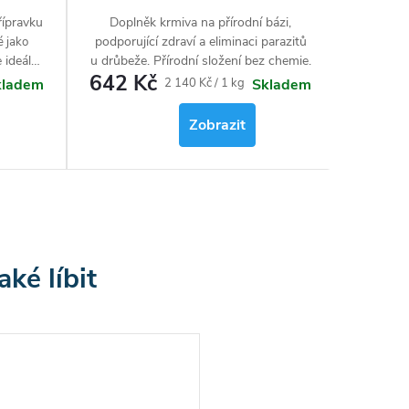
řípravku
Doplněk krmiva na přírodní bázi,
podporující zdraví a eliminaci parazitů
 jako
 ideální
u drůbeže. Přírodní složení bez chemie.
642 Kč
 nádoby
Měrná
2 140 Kč / 1 kg
kladem
Skladem
oručuje
cena:
ostorů
Zobrazit
i jako
pravek
 stadia.