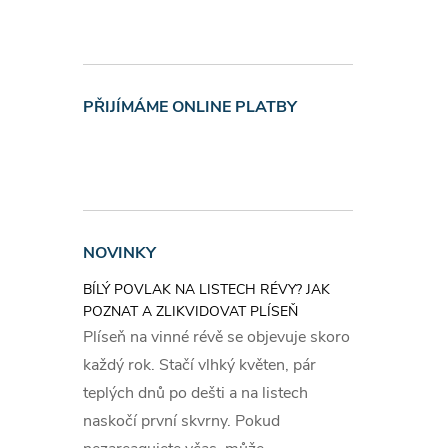
Bale
Plastový
ml.
PŘIJÍMÁME ONLINE PLATBY
Upoz
bezp
NOVINKY
Příprave
i horkým
BÍLÝ POVLAK NA LISTECH RÉVY? JAK
potraviny
POZNAT A ZLIKVIDOVAT PLÍSEŇ
Plíseň na vinné révě se objevuje skoro
přichází 
každý rok. Stačí vlhký květen, pár
kontamino
teplých dnů po dešti a na listech
naskočí první skvrny. Pokud