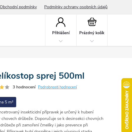
Obchodní podmínky
Podmínky ochrany osobních údajů
Nákupní
košík
Přihlášení
Prázdný košík
líkostop sprej 500ml
3 hodnocení
Podrobnosti hodnocení
na 5 m²
cetrovaný insekticidní přípravek je určený k hubení
v chovech drůbeže. Doporučuje se k desinsekci chovných
drůbeže při zamoření čmelíky i jako prevence při
ní. Přípravek hubí dospělce i jejich vývojová stadia.