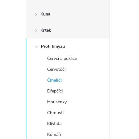
a
n
Kuna
n
Krtek
í
p
Proti hmyzu
a
Červci a puklice
Červotoči
n
Čmelíci
e
Dřepčíci
l
Housenky
Chrousti
Klíšťata
Komáři