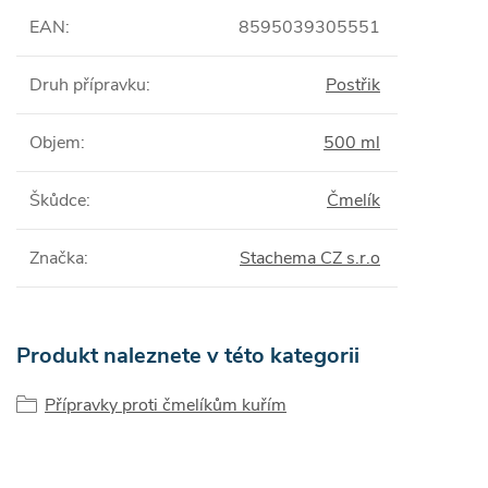
EAN
:
8595039305551
Druh přípravku
:
Postřik
Objem
:
500 ml
Škůdce
:
Čmelík
Značka
:
Stachema CZ s.r.o
Produkt naleznete v této kategorii
Přípravky proti čmelíkům kuřím