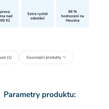
prava
98 %
Extra rychlé
rma nad
hodnocení na
odeslání
000 Kč
Heuréce
uze (1)
Související produkty
Parametry produktu: