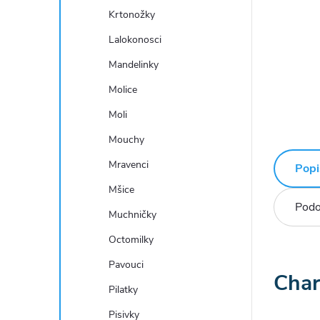
Krtonožky
Lalokonosci
Mandelinky
Molice
Moli
Mouchy
Mravenci
Popi
Mšice
Podo
Muchničky
Octomilky
Pavouci
Char
Pilatky
Pisivky