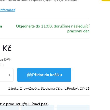
 informace
m
 Kč
bez DPH
1 l
Přidat do košíku
Záruka
:
2 roky
Značka:
Stachema CZ s.r.o.
Produkt:
27421
z k produktu
Hlídací pes