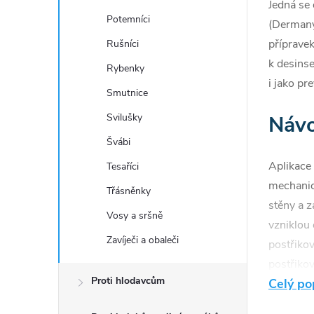
Jedná se 
Potemníci
(Dermany
přípravek
Rušníci
k desins
Rybenky
i jako pr
Smutnice
Návo
Svilušky
Švábi
Aplikace 
Tesaříci
mechanic
Třásněnky
stěny a z
Vosy a sršně
vzniklou
Zavíječi a obaleči
postřikov
postřiko
Proti hlodavcům
Celý po
před kaž
doporuču