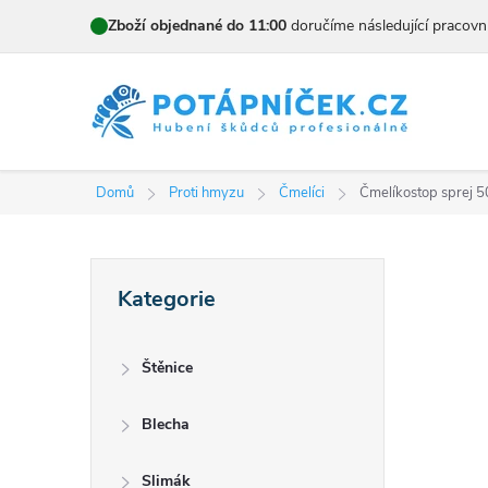
Přejít
Zboží objednané do 11:00
doručíme následující pracovn
na
obsah
Domů
Proti hmyzu
Čmelíci
Čmelíkostop sprej 
P
Přeskočit
Kategorie
kategorie
o
s
Štěnice
t
Blecha
r
Slimák