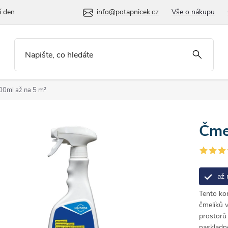
í den
info@potapnicek.cz
Vše o nákupu
500ml
až na 5 m²
Čme
až 
Tento kon
čmelíků 
prostorů 
naskladně