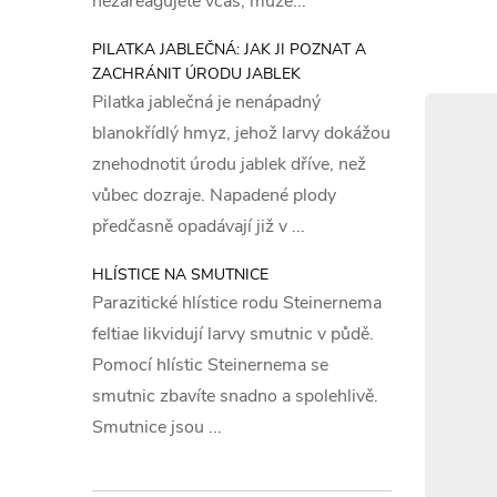
nezareagujete včas, může...
PILATKA JABLEČNÁ: JAK JI POZNAT A
ZACHRÁNIT ÚRODU JABLEK
Pilatka jablečná je nenápadný
blanokřídlý hmyz, jehož larvy dokážou
varo
znehodnotit úrodu jablek dříve, než
vůbec dozraje. Napadené plody
Standard
předčasně opadávají již v ...
H319 Způ
H410 Vys
HLÍSTICE NA SMUTNICE
Parazitické hlístice rodu Steinernema
účinky
feltiae likvidují larvy smutnic v půdě.
Pomocí hlístic Steinernema se
Pokyny p
smutnic zbavíte snadno a spolehlivě.
P101 Je-
Smutnice jsou ...
štítek vý
P102 Uch
P273 Zab