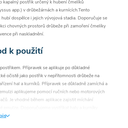
o kapalný postřik určený k hubení čmelíků
ssus app.) v drůbežárnách a kurnících.Tento
 hubí dospělce i jejich vývojová stadia. Doporučuje se
ekci chovných prostorů drůbeže při zamoření čmelíky
evence při naskladnění.
d k použití
postřikem. Přípravek se aplikuje po důkladné
ké očistě jako postřik v nepřítomnosti drůbeže na
ařízení hal a kurníků. Přípravek se důkladně zamíchá a
 emulzi aplikujeme pomocí ručních nebo motorových
ačů. Je vhodné během aplikace zajistit míchání
vé emulze. Doporučujeme vystříkat haly a kurníky
pis
dým naskladněním zvířat. Při silném výskytu čmelíků
jeme opakovat postřik po 3 měsících, při slabém