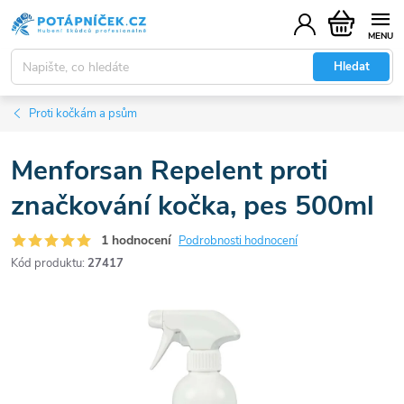
Přejít
Nákupní
na
košík
obsah
Hledat
Proti kočkám a psům
Menforsan Repelent proti
značkování kočka, pes 500ml
1 hodnocení
Podrobnosti hodnocení
Kód produktu:
27417