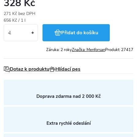
328 Kč
271 Kč bez DPH
Měrná
656 Kč / 1 l
cena:
Přidat do košíku
Záruka
:
2 roky
Značka:
Menforsan
Produkt:
27417
Dotaz k produktu
Hlídací pes
Doprava zdarma nad 2 000 Kč
Extra rychlé odeslání