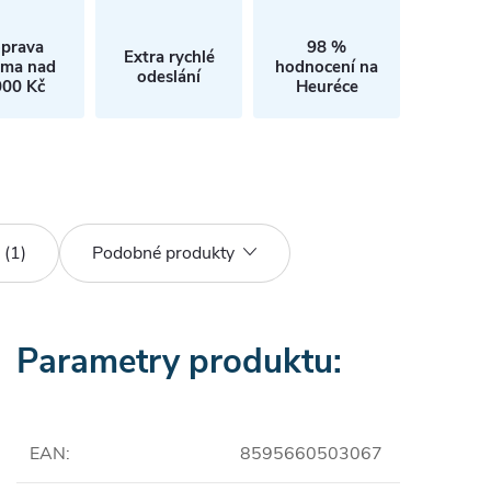
prava
98 %
Extra rychlé
rma nad
hodnocení na
odeslání
000 Kč
Heuréce
 (1)
Podobné produkty
Parametry produktu:
EAN
:
8595660503067