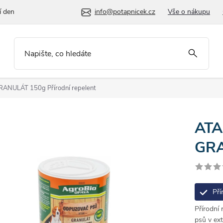
í den
info@potapnicek.cz
Vše o nákupu
GRANULÁT 150g
Přírodní repelent
ATA
GRA
Pří
Přírodní
psů v ext