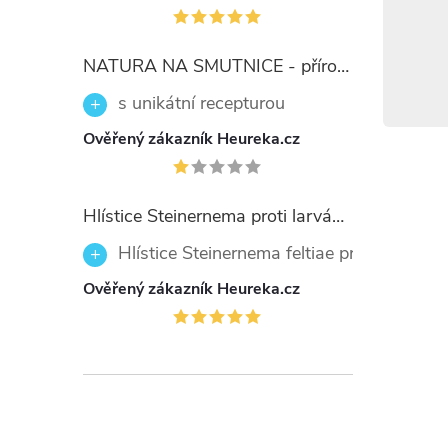
lékaře.
Při styku
NATURA NA SMUTNICE - přírodní prostředek 50ml
polyethy
Veškeré
s unikátní recepturou
kontamin
Ověřený zákazník Heureka.cz
opětovný
Vyhledej
Při zasa
Hlístice Steinernema proti larvám smutnic Nemaplus 5 milionů
tekoucí v
Hlístice Steinernema feltiae proti larvám
lékařem.
Ověřený zákazník Heureka.cz
Při požit
vody. N
Pokyny t
ošetření
LÉKAŘ