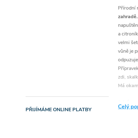
Přírodní 
zahradě.
napuštěn
a citroní
velmi šet
vůně je p
odpuzuje
Přípravek
zdi, skal
Má okamž
Návo
Celý po
PŘIJÍMÁME ONLINE PLATBY
Odp
150