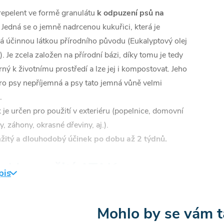
repelent ve formě granulátu
k odpuzení psů na
Jedná se o jemně nadrcenou kukuřici, která je
á účinnou látkou přírodního původu (Eukalyptový olej
k). Je zcela založen na přírodní bázi, díky tomu je tedy
rný k životnímu prostředí a lze jej i kompostovat. Jeho
ro psy nepříjemná a psy tato jemná vůně velmi
.
 je určen pro použití v exteriéru (popelnice, domovní
ky, záhony, okrasné dřeviny, aj.).
itý a dlouhodobý účinek po dobu až 2 týdnů.
d k použití ATAK
pis
uzovač psů GRANULÁT
g