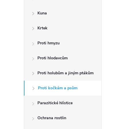
a
n
Kuna
n
Krtek
í
p
Proti hmyzu
a
Proti hlodavcům
n
Proti holubům a jiným ptákům
e
l
Proti kočkám a psům
Parazitické hlístice
Ochrana rostlin