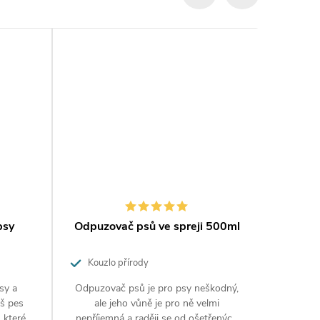
psy
Odpuzovač psů ve spreji 500ml
Odpuz
Kouzlo přírody
Sprej
sy a
Odpuzovač psů je pro psy neškodný,
Chra
áš pes
ale jeho vůně je pro ně velmi
zahrá
 které
nepříjemná a raději se od ošetřených
souse