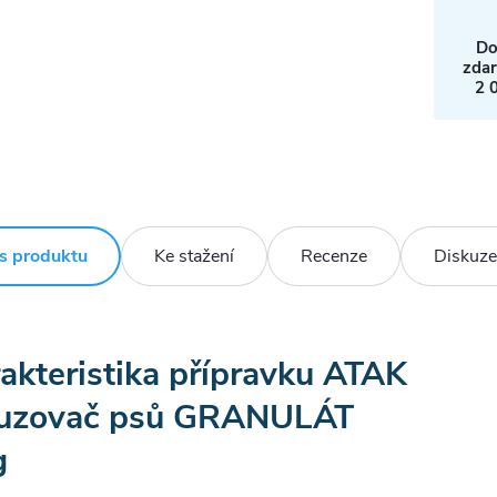
Do
zda
2 
s produktu
Ke stažení
Recenze
Diskuze
akteristika přípravku ATAK
uzovač psů GRANULÁT
g