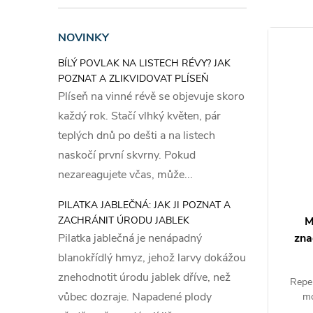
Příprave
nechcete
NOVINKY
zdem, ke
BÍLÝ POVLAK NA LISTECH RÉVY? JAK
keřů, ros
POZNAT A ZLIKVIDOVAT PLÍSEŇ
plochy d
Plíseň na vinné révě se objevuje skoro
látka úči
každý rok. Stačí vlhký květen, pár
vyprchání
teplých dnů po dešti a na listech
naskočí první skvrny. Pokud
Upozorně
nezareagujete včas, může...
protože 
PILATKA JABLEČNÁ: JAK JI POZNAT A
změnu b
ů kalif
Pachový odpuzovač krtků, psů a
M
ZACHRÁNIT ÚRODU JABLEK
případě v
koček 450ml
zna
Pilatka jablečná je nenápadný
alkalický
blanokřídlý hmyz, jehož larvy dokážou
ky
Práškový pachový odpuzovač
také vyz
znehodnotit úrodu jablek dříve, než
ydlí či
Sypký přípravek BROS 450 ml
Repel
nechtěné
vůbec dozraje. Napadené plody
vých či
používáme tam, kde nechceme, aby se
mo
zlíčků.
vyskytovali krtci, psi či kočky.