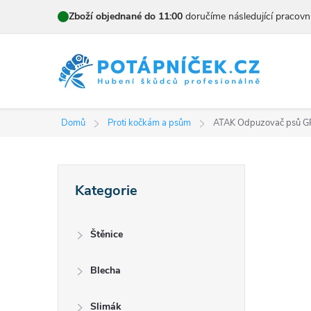
Přejít
Zboží objednané do 11:00
doručíme následující pracovn
na
obsah
Domů
Proti kočkám a psům
ATAK Odpuzovač psů 
P
Přeskočit
Kategorie
kategorie
o
s
Štěnice
t
Blecha
r
Slimák