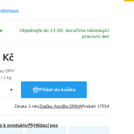
 informace
m
 Kč
bez DPH
/ 1 kg
Přidat do košíku
Záruka
:
2 roky
Značka:
AgroBio OPAVA
Produkt:
17554
z k produktu
Hlídací pes