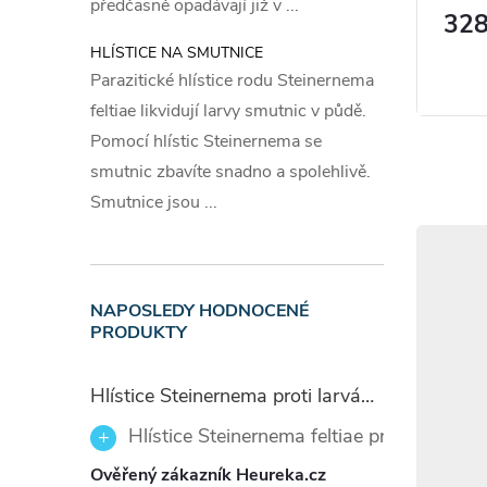
předčasně opadávají již v ...
112 Kč
328
ek vytváří
Dávk
Měrná
248,89 Kč / 1 l
Skladem
Skladem
chranou
cena:
HLÍSTICE NA SMUTNICE
Zobrazit
 uvolňuje
Parazitické hlístice rodu Steinernema
zvířata.
Na 1
m² 
feltiae likvidují larvy smutnic v půdě.
rodní bázi,
cela bez
Pomocí hlístic Steinernema se
Poz
smutnic zbavíte snadno a spolehlivě.
Smutnice jsou ...
Přípravek
k životní
pro zimn
NAPOSLEDY HODNOCENÉ
kukuřici 
PRODUKTY
Prvn
Hlístice Steinernema proti larvám smutnic Nemaplus 5 milionů
Hlístice Steinernema feltiae proti larvám
Obecná 
Při vdec
Ověřený zákazník Heureka.cz