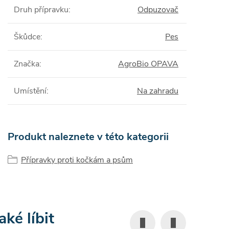
Druh přípravku
:
Odpuzovač
Škůdce
:
Pes
Značka
:
AgroBio OPAVA
Umístění
:
Na zahradu
Produkt naleznete v této kategorii
Přípravky proti kočkám a psům