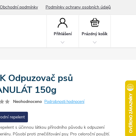
Obchodní podmínky
Podmínky ochrany osobních údajů
Nákupní
košík
Přihlášení
Prázdný košík
K Odpuzovač psů
NULÁT 150g
Neohodnoceno
Podrobnosti hodnocení
rodní repelent
 repelent s účinnou látkou přírodního původu k odpuzení
eriéru. Působí proti znečišťování psy. Pro celoroční použití.