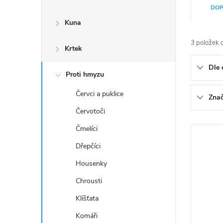
a
Ř
DOP
n
a
Kuna
n
z
3
položek 
Krtek
í
e
Dle 
p
Proti hmyzu
n
a
Červci a puklice
í
Zna
Červotoči
n
p
V
Čmelíci
e
r
Dřepčíci
ý
l
o
Housenky
p
d
Chrousti
i
u
Klíšťata
s
k
Komáři