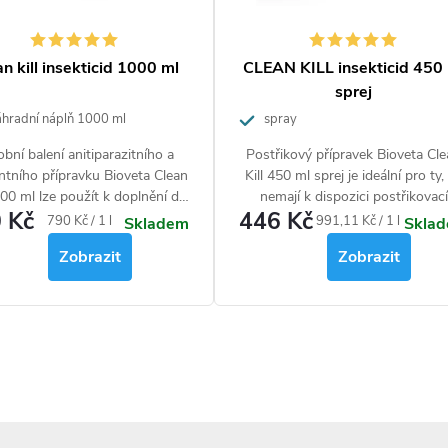
n kill insekticid 1000 ml
CLEAN KILL insekticid 450
sprej
hradní náplň 1000 ml
spray
bní balení anitiparazitního a
Postřikový přípravek Bioveta Cl
ntního přípravku Bioveta Clean
Kill 450 ml sprej je ideální pro ty,
000 ml lze použít k doplnění do
nemají k dispozici postřikovací
 Kč
446 Kč
střikové nádoby. Postřik se
nádobu nebo se obávají manipul
Měrná
Měrná
790 Kč / 1 l
991,11 Kč / 1 l
Skladem
Skla
užívá k likvidaci lezoucího i
s chemikáliemi. Součástí praktic
cena:
cena:
Zobrazit
Zobrazit
cího hmyzu. Bioveta Clean Kill
balení o objemu 450 ml je
00 ml je účinný proti proti
mechanický rozprašovač pro
vencům, roztočům, blechám,
snadnou aplikaci. Bioveta Clean K
icím, švábům, rusům, vosám,
je účinný proti všem známým
enkám, mouchám, komárům i
druhům hmyzu.
kůdcům potravin a tkanin.