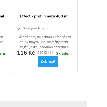
 ml
Effect - proti hmyzu 400 ml
Sprej proti hmyzu
ean
Účinný sprej na ochranu před všemi
 co
druhy hmyzu. Má okamžitý efekt,
zajišťuje dlouhodobou ochranu a
116 Kč
ace
osvěžení prostoru s příjemnou vůní.
Měrná
290 Kč / 1 l
dem
Skladem
kého
cena:
Zobrazit
ill