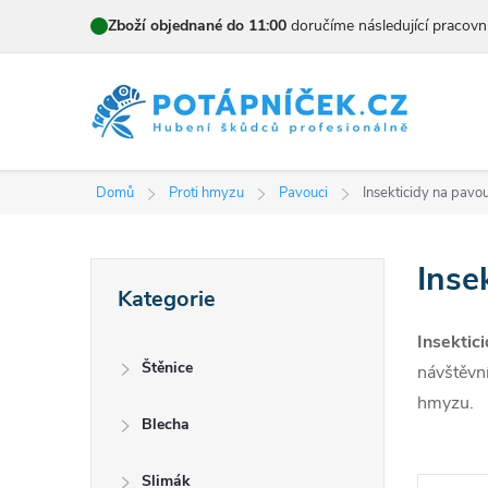
Přejít
Zboží objednané do 11:00
doručíme následující pracovn
na
obsah
Domů
Proti hmyzu
Pavouci
Insekticidy na pavo
P
Inse
Přeskočit
Kategorie
kategorie
o
Insektic
s
Štěnice
návštěvní
t
hmyzu.
Blecha
r
Slimák