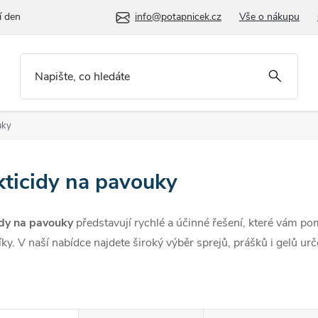
í den
info@potapnicek.cz
Vše o nákupu
uky
kticidy na pavouky
idy na pavouky
představují rychlé a účinné řešení, které vám p
ky. V naší nabídce najdete široký výběr sprejů, prášků i gelů u