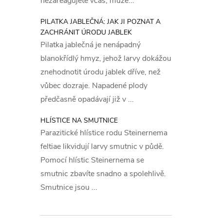
nezareagujete včas, může...
PILATKA JABLEČNÁ: JAK JI POZNAT A
ZACHRÁNIT ÚRODU JABLEK
Pilatka jablečná je nenápadný
blanokřídlý hmyz, jehož larvy dokážou
znehodnotit úrodu jablek dříve, než
vůbec dozraje. Napadené plody
předčasně opadávají již v ...
HLÍSTICE NA SMUTNICE
Parazitické hlístice rodu Steinernema
feltiae likvidují larvy smutnic v půdě.
Pomocí hlístic Steinernema se
smutnic zbavíte snadno a spolehlivě.
Smutnice jsou ...