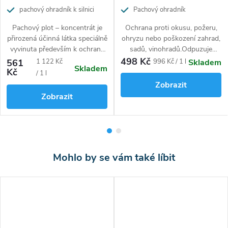
pachový ohradník k silnici
Pachový ohradník
Pachový plot – koncentrát je
Ochrana proti okusu, požeru,
přirozená účinná látka speciálně
ohryzu nebo poškození zahrad,
vyvinuta především k ochraně
sadů, vinohradů.Odpuzuje
zvířat před silničním provozem.
srnky, zajíce, divočáky a další
498 Kč
Měrná
Měrná
561
1 122 Kč
996 Kč / 1 l
Skladem
Skladem
Díky citlivosti na účinnou látku
zvěř.
Pro celoroční použití.
Kč
cena:
cena:
/ 1 l
zůstávají zvířata ve svém
Zobrazit
rodném a přirozeném
Zobrazit
stanovišti.
Obsah stačí pro
kompletní obnovu pachového
plotu umístěného ve dvou
řadách v délce 500 m podél
jedné strany silnice.