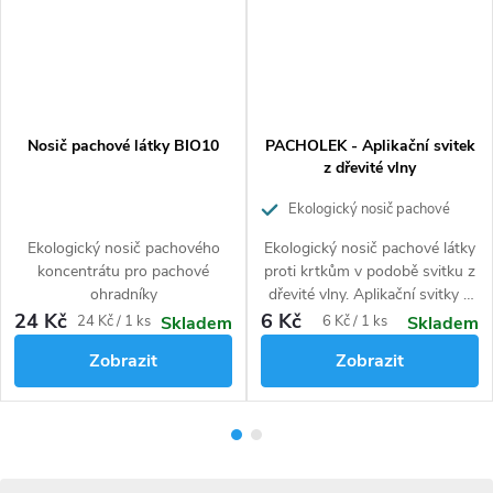
Nosič pachové látky BIO10
PACHOLEK - Aplikační svitek
z dřevité vlny
Ekologický nosič pachové
látky proti krtkům
Ekologický nosič pachového
Ekologický nosič pachové látky
koncentrátu pro pachové
proti krtkům v podobě svitku z
ohradníky
dřevité vlny. Aplikační svitky z
dřevité vlny jsou zcela
24 Kč
6 Kč
Měrná
Měrná
24 Kč / 1 ks
6 Kč / 1 ks
Skladem
Skladem
ekologické a slouží jako nosič
cena:
cena:
Zobrazit
Zobrazit
pachové látky proti krtkům