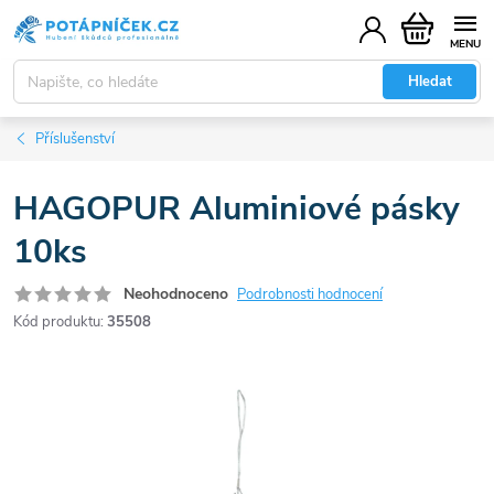
Přejít
Nákupní
na
košík
obsah
Hledat
Příslušenství
HAGOPUR Aluminiové pásky
10ks
Neohodnoceno
Podrobnosti hodnocení
Kód produktu:
35508