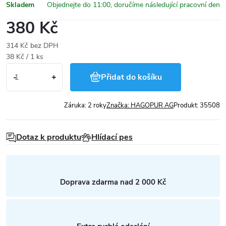
Skladem
380 Kč
314 Kč bez DPH
Měrná
38 Kč / 1 ks
cena:
Přidat do košíku
Záruka
:
2 roky
Značka:
HAGOPUR AG
Produkt:
35508
Dotaz k produktu
Hlídací pes
Doprava zdarma nad 2 000 Kč