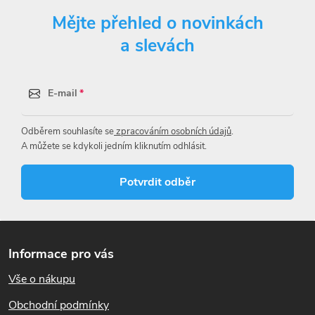
Mějte přehled o novinkách
a slevách
E-mail
Odběrem souhlasíte se
zpracováním osobních údajů
.
A můžete se kdykoli jedním kliknutím odhlásit.
Potvrdit odběr
Z
á
Informace pro vás
p
Vše o nákupu
a
t
Obchodní podmínky