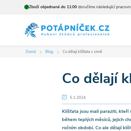
Přejít
Zboží objednané do 11:00
doručíme následující pracovn
na
obsah
Domů
Blog
Co dělají klíšťata v zimě
Co dělají k
5.1.2024
Klíšťata jsou malí paraziti, kteří
během teplých měsíců, jejich cho
ročním období. Co ale dělají klíš