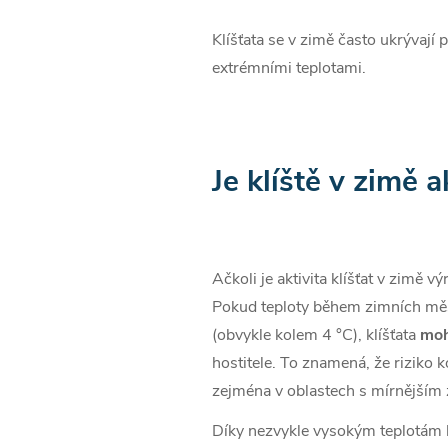
Klíšťata se v zimě často ukrývají
extrémními teplotami.
Je klíště v zimě a
Ačkoli je aktivita klíšťat v zimě vý
Pokud teploty během zimních měs
(obvykle kolem 4 °C), klíšťata
moh
hostitele. To znamená, že riziko ko
zejména v oblastech s mírnějším
Díky nezvykle vysokým teplotám l