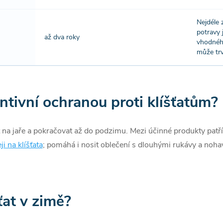
Nejdéle 
potravy 
až dva roky
vhodného
může trv
ntivní ochranou proti klíšťatům?
 na jaře a pokračovat až do podzimu. Mezi účinné produkty patř
ji na klíšťata
; pomáhá i nosit oblečení s dlouhými rukávy a noha
ťat v zimě?