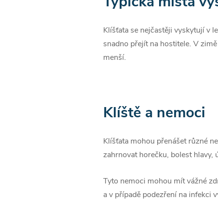
Typická místa výs
Klíšťata se nejčastěji vyskytují 
snadno přejít na hostitele. V zimě
menší.
Klíště a nemoci
Klíšťata mohou přenášet různé ne
zahrnovat horečku, bolest hlavy, 
Tyto nemoci mohou mít vážné zdra
a v případě podezření na infekci 