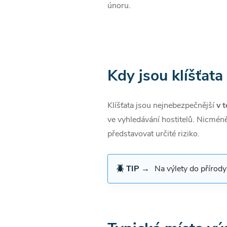
únoru.
Kdy jsou klíšťat
Klíšťata jsou nejnebezpečnější
v 
ve vyhledávání hostitelů. Nicmén
představovat určité riziko.
🪲 TIP →
Na výlety do přírod