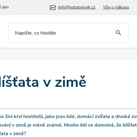
í den
info@potapnicek.cz
Vše o nákupu
líšťata v zimě
 se živí krví hostitelů, jako jsou lidé, domácí zvířata a divoká z
vání v zimě je méně známé. Mnoho lidí se domnívá, že klíšťata
ťata v zimě?