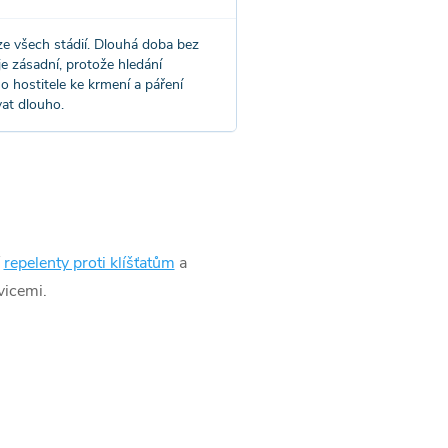
ze všech stádií. Dlouhá doba bez
je zásadní, protože hledání
 hostitele ke krmení a páření
at dlouho.
í
repelenty proti klíšťatům
a
vicemi.