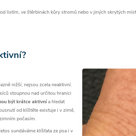
 pod listím, ve štěrbinách kůry stromů nebo v jiných skrytých mí
ktivní?
razně nižší, nejsou zcela neaktivní.
íců stoupnou nad určitou hranici
ou být krátce aktivní
a hledat
usnutí od klíštěte existuje i v zimě,
 zimním počasím.
etos sundáváme klíšťata ze psa i v