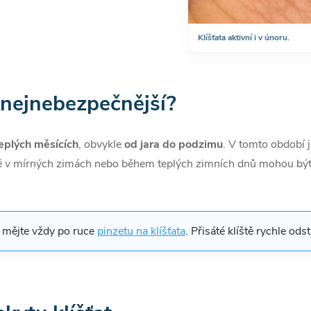
Klíšťata aktivní i v únoru.
a nejnebezpečnější?
teplých měsících
, obvykle
od jara do podzimu
. V tomto období j
ě v mírných zimách nebo během teplých zimních dnů mohou být kl
y mějte vždy po ruce
pinzetu na klíšťata
. Přisáté klíště rychle ods