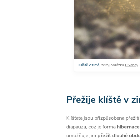
Klíště v zimě,
zdroj obrázku
Pixabay
.
Přežije klíště v z
Klíšťata jsou přizpůsobena přeži
diapauza, což je forma
hibernace
umožňuje jim
přežít dlouhé obdo