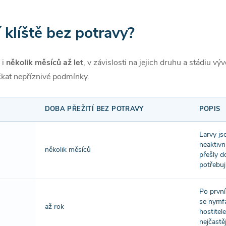
 klíště bez potravy?
 i
několik měsíců až let
, v závislosti na jejich druhu a stádiu vý
čkat nepříznivé podmínky.
DOBA PŘEŽITÍ BEZ POTRAVY
POPIS
Larvy js
neaktivn
několik měsíců
přešly d
potřebují
Po první
se nymfa
až rok
hostitel
nejčastěj