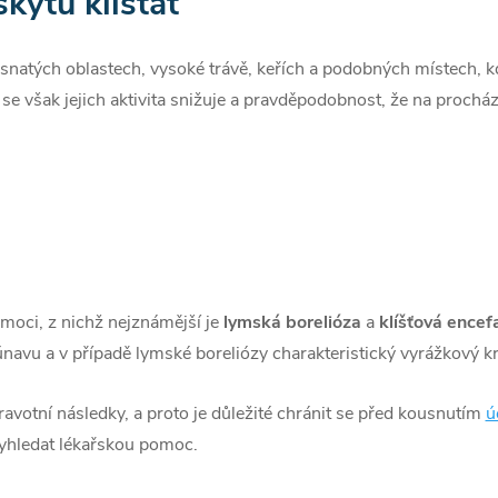
kytu klíšťat
v lesnatých oblastech, vysoké trávě, keřích a podobných místech,
 se však jejich aktivita snižuje a pravděpodobnost, že na procházc
moci, z nichž nejznámější je
lymská borelióza
a
klíšťová encefa
únavu a v případě lymské boreliózy charakteristický vyrážkový k
votní následky, a proto je důležité chránit se před kousnutím
ú
vyhledat lékařskou pomoc.