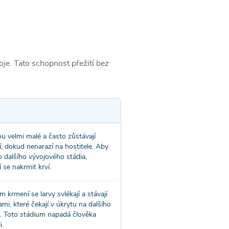
voje. Tato schopnost přežití bez
ou velmi malé a často zůstávají
í, dokud nenarazí na hostitele. Aby
o dalšího vývojového stádia,
 se nakrmit krví.
m krmení se larvy svlékají a stávají
mi, které čekají v úkrytu na dalšího
e. Toto stádium napadá člověka
i.