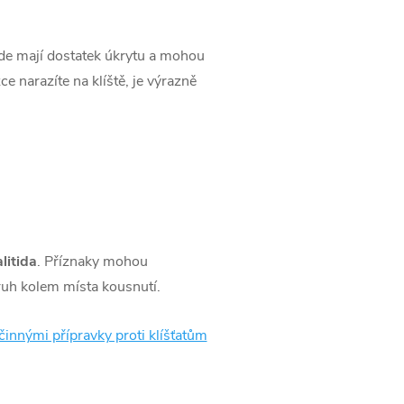
 kde mají dostatek úkrytu a mohou
e narazíte na klíště, je výrazně
litida
. Příznaky mohou
ruh kolem místa kousnutí.
činnými přípravky proti klíšťatům