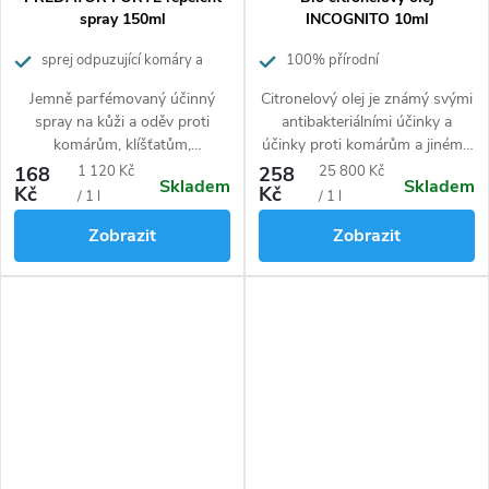
spray 150ml
INCOGNITO 10ml
sprej odpuzující komáry a
100% přírodní
klíšťata
Jemně parfémovaný účinný
Citronelový olej je známý svými
spray na kůži a oděv proti
antibakteriálními účinky a
komárům, klíšťatům,
účinky proti komárům a jinému
muchničkám. Pro děti od 12 let
bodavému hmyzu. Působí také
Měrná
Měrná
168
1 120 Kč
258
25 800 Kč
Skladem
Skladem
blahodárně na naši psychiku
Kč
Kč
cena:
cena:
/ 1 l
/ 1 l
a ulehčuje bolavým svalům a
Zobrazit
Zobrazit
kloubům.