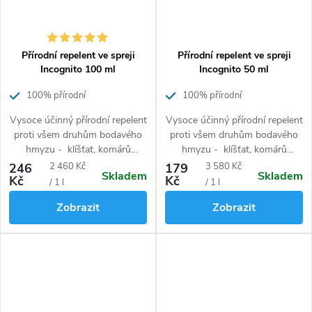
Přírodní repelent ve spreji
Přírodní repelent ve spreji
Incognito 100 ml
Incognito 50 ml
100% přírodní
100% přírodní
Vysoce účinný přírodní repelent
Vysoce účinný přírodní repelent
proti všem druhům bodavého
proti všem druhům bodavého
hmyzu - klíšťat, komárů
hmyzu - klíšťat, komárů
(včetně komára tygrovaného),
(včetně komára tygrovaného),
Měrná
Měrná
246
2 460 Kč
179
3 580 Kč
Skladem
Skladem
blech, štěnic, muchniček, vos,
blech, štěnic, muchniček, vos,
Kč
Kč
cena:
cena:
/ 1 l
/ 1 l
včel, much, koutulí, ovádů a
včel, much, koutulí, ovádů a
Zobrazit
Zobrazit
dalších. Neobsahuje DEET.
dalších. Neobsahuje DEET.