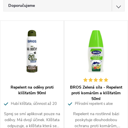
Ř
Doporučujeme
a
z
Nejlevnější
V
e
Nejdražší
ý
n
p
í
Nejprodávanější
i
p
Abecedně
s
r
p
o
r
d
o
u
d
k
Repelent na oděvy proti
BROS Zelená síla - Repelent
u
t
klíšťatům 90ml
proti komárům a klíšťatům
k
ů
50ml
Hubí klíšťata, účinnost až 20
Přírodní repelent s aloe
t
dnů.
ů
Sprej se smí aplikovat pouze na
Repelent na rostlinné bázi
oděvy. Má dvojí účinek. Klíšťata
poskytuje dlouhodobou
odpuzuje, a klíšťata která se
ochranu proti komárům,