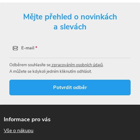
v
Mějte přehled o novinkách
l
a slevách
á
d
E-mail
a
Odběrem souhlasíte se
zpracováním osobních údajů
.
c
A můžete se kdykoli jedním kliknutím odhlásit.
í
Potvrdit odběr
p
r
Z
á
v
Informace pro vás
p
k
Vše o nákupu
a