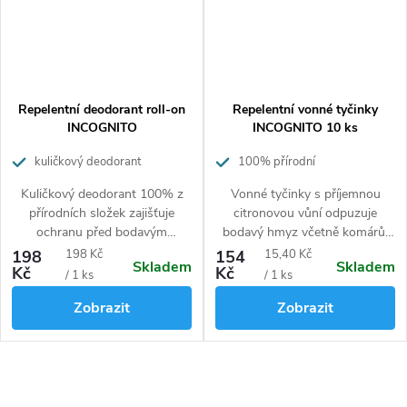
Repelentní deodorant roll-on
Repelentní vonné tyčinky
INCOGNITO
INCOGNITO 10 ks
kuličkový deodorant
100% přírodní
Kuličkový deodorant 100% z
Vonné tyčinky s příjemnou
přírodních složek zajišťuje
citronovou vůní
odpuzuje
ochranu před bodavým
bodavý hmyz včetně komárů.
hmyzem.
K
aždá tyčinka hoří přibližně 1
Měrná
Měrná
198
198 Kč
154
15,40 Kč
Skladem
Skladem
hodinu a 20 minut.
Kč
Kč
cena:
cena:
/ 1 ks
/ 1 ks
Zobrazit
Zobrazit
O