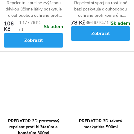
Repelentní sprej se zvýšenou
Repelentní sprej na rostlinné
dlouhodobou ochranu proti
dávkou účinné látky poskytuje
bázi poskytuje dlouhodobou
komárům, klíšťatům a mouchám.
dlouhodobou ochranu proti
ochranu proti komárům,
komárům, klíšťatům a
klíšťatům a černým muškám.
78 Kč
Měrná
Měrná
106
1 177,78 Kč
866,67 Kč / 1 l
Skladem
Skladem
mouchám. Může se aplikovat
Neobsahuje DEET
Kč
cena:
cena:
/ 1 l
Zobrazit
na kůži i na oblečení, čímž
Zobrazit
zajišťuje zesílenou ochranu.
PREDATOR 3D prostorový
PREDATOR 3D tekutá
repelent proti klíšťatům a
moskytiéra 500ml
komárům 300ml