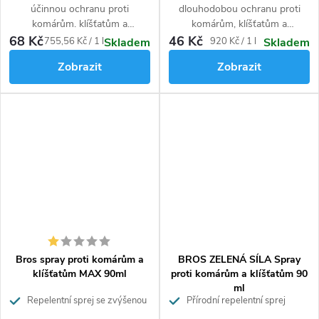
účinnou ochranu proti
dlouhodobou ochranu proti
komárům. klíšťatům a
komárům, klíšťatům a
muchničkám. Repelent ve spreji
muchničkám. Repelent ve spreji
68 Kč
46 Kč
Měrná
Měrná
755,56 Kč / 1 l
920 Kč / 1 l
Skladem
Skladem
umožňuje pohotové a pohodlné
umožňuje pohotové a pohodlné
cena:
cena:
Zobrazit
Zobrazit
použití. Může se aplikovat na
použití. Může se aplikovat na
kůži i na oblečení, čímž zajišťuje
kůži i na oblečení.
zesílenou ochranu.
Bros spray proti komárům a
BROS ZELENÁ SÍLA Spray
klíšťatům MAX 90ml
proti komárům a klíšťatům 90
ml
Repelentní sprej se zvýšenou
Přírodní repelentní sprej
dávkou účinné látky pro