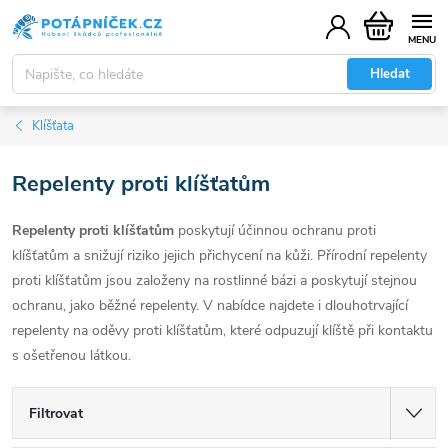
Přejít
Nákupní
na
košík
obsah
Hledat
Klíšťata
Repelenty proti klíšťatům
Repelenty proti klíšťatům
poskytují účinnou ochranu proti
klíšťatům a snižují riziko jejich přichycení na kůži. Přírodní repelenty
proti klíšťatům jsou založeny na rostlinné bázi a poskytují stejnou
ochranu, jako běžné repelenty. V nabídce najdete i dlouhotrvající
repelenty na oděvy proti klíšťatům, které odpuzují klíště při kontaktu
s ošetřenou látkou.
Filtrovat