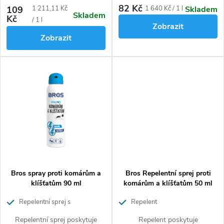
dostanou do kontaktu s
klíšťatům a muchničkám.
82 Kč
Měrná
Měrná
109
1 211,11 Kč
1 640 Kč / 1 l
Skladem
Skladem
ošetřeným oděvem zabije.
Neobsahuje DEET.
Kč
cena:
cena:
/ 1 l
Zobrazit
Zobrazit
Bros spray proti komárům a
Bros Repelentní sprej proti
klíšťatům 90 ml
komárům a klíšťatům 50 ml
Repelentní sprej s
Repelent
dlouhodobým účinkem
Repelentní sprej poskytuje
Repelent poskytuje