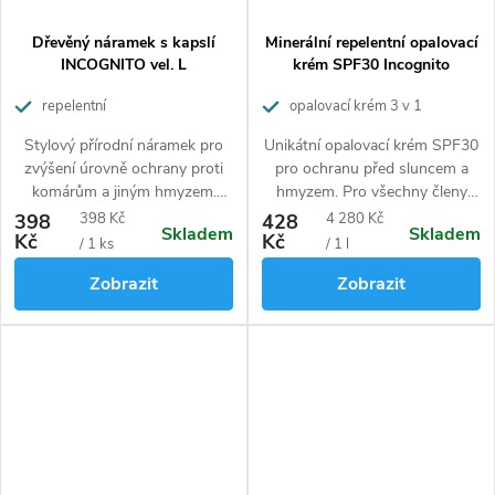
Dřevěný náramek s kapslí
Minerální repelentní opalovací
INCOGNITO vel. L
krém SPF30 Incognito
repelentní
opalovací krém 3 v 1
Stylový přírodní náramek pro
Unikátní opalovací krém SPF30
zvýšení úrovně ochrany proti
pro ochranu před sluncem a
komárům a jiným hmyzem.
hmyzem. Pro všechny členy
100% přírodní, bez DEET a
rodiny ve věku od 6 měsíců.
Měrná
Měrná
398
398 Kč
428
4 280 Kč
Skladem
Skladem
jiných toxických syntetických
100% přírodní
.
Kč
Kč
cena:
cena:
/ 1 ks
/ 1 l
látek.
Zobrazit
Zobrazit