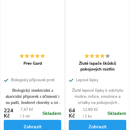
píďalky, můra zelná atd.),
třásněnky, smutnice,
mandelinka bramborová, mšice
jabloňová a další druhy mšic.
Prev Gard
Žluté lapače škůdců
pokojových rostlin
Biologický přípravek proti
Lepové šipky
škůdcům a chorobám
Žluté lepové šipky k odchytu
Biologický insekticidní a
molice, mšice, smutnice a
akaricidní přípravek s účinností i
vrtalky na pokojových
na padlí, houbové choroby a rzi.
rostlinách
Pomerančová silice obsažená v
Měrná
Měrná
224
7,47 Kč
64
12,80 Kč
Skladem
Skladem
Kč
Kč
produktu
účinkuje taktéž na
cena:
cena:
/ 1 ml
/ 1 ks
celou řadu škůdců
(molice,
Zobrazit
Zobrazit
mšice, červce, puklice, svilušky,