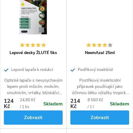
mandelinka bramborová, mšice
jabloňová a další druhy mšic.
Lepové desky ŽLUTÉ 5ks
NeemAzal 25ml
Lepové lapače k redukci
Postřikový insekticid
škůdců ve sklenících, zahradách a
Optické lapače s nevysychavým
Postřikový insekticidní
sadech
lepem proti mšicím, molicím,
přípravek používající jako
smutnicím, vrtalky, blýskáčci,
účinnou látku výtažky tropické
dřepčíci, krytonosci, bejlomorky,
rostliny
Azadirachta indica
proti
Měrná
Měrná
124
24,80 Kč
214
8 560 Kč
Skladem
Skladem
plodomorky. Jsou určené k
volně žijícím savým a žravým
Kč
Kč
cena:
cena:
/ 1 ks
/ 1 l
signalizaci výskytu a snižovaní
škůdcům. Velmi dobře funguje
Zobrazit
Zobrazit
populační hustoty létajících
také proti makadlovkám na
škůdců.
rajčatech dále účinkuje na
mšice, housenky (bělásci,