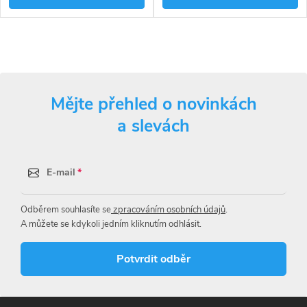
smutnice, třásněnky aj. v různých
stádiích vývoje, včetně dospělců).
Přípravek lze aplikovat na rostliny
O
až do jejich plné zralosti. Takto
ošetřenou zeleninu a ovoce lze po
v
umytí konzumovat.
Mějte přehled o novinkách
l
a slevách
á
d
E-mail
a
Odběrem souhlasíte se
zpracováním osobních údajů
.
c
A můžete se kdykoli jedním kliknutím odhlásit.
í
Potvrdit odběr
p
r
Z