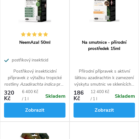
Abecedně
s
r
p
o
r
d
o
u
d
k
NeemAzal 50ml
Na smutnice - přírodní
u
t
prostředek 15ml
k
ů
postřikový insekticid
t
ů
Postřikový insekticidní
Přírodní přípravek s aktivní
přípravek z výtažku tropické
látkou azadirachtin k zamezení
rostliny
Azadirachta indica
proti
výskytu smutnic ve sklenících a
volně žijícím savým a žravým
v domácnostech. K přípravě 3 l
Měrná
Měrná
320
6 400 Kč
186
12 400 Kč
Skladem
Skladem
škůdcům. Velmi dobře funguje
zálivky.
Kč
Kč
cena:
cena:
/ 1 l
/ 1 l
také proti minujícím škůdcům,
Zobrazit
Zobrazit
například proti makadlovkám na
rajčatech dále účinkuje na
mšice, housenky ( bělásci,
píďalky, můra zelná atd.),
třásněnky, smutnice,