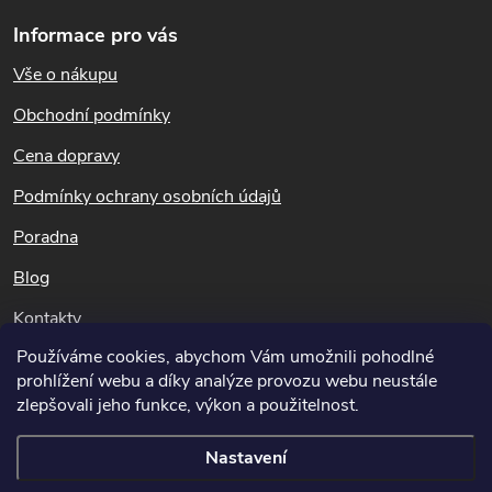
á
v
Informace pro vás
p
k
Vše o nákupu
a
t
Obchodní podmínky
y
í
Cena dopravy
v
Podmínky ochrany osobních údajů
ý
Poradna
p
Blog
i
Kontakty
s
Používáme cookies, abychom Vám umožnili pohodlné
Dotazy k objednávkám
u
prohlížení webu a díky analýze provozu webu neustále
info@potapnicek.cz
zlepšovali jeho funkce, výkon a použitelnost.
Nastavení