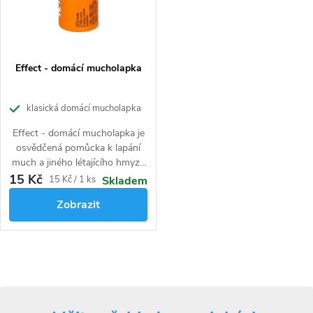
p
o
r
d
o
u
d
k
Effect - domácí mucholapka
u
t
k
ů
klasická domácí mucholapka
t
ů
Effect - domácí mucholapka je
osvědčená pomůcka k lapání
much a jiného létajícího hmyzu
přírodní cestou bez použití
15 Kč
Měrná
15 Kč / 1 ks
Skladem
chemie. Pro mouchy je vysoce
cena:
Zobrazit
lákavá díky obsaženým
přírodním složkám.
O
v