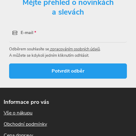
Mějte přehled o novinkách
l
a slevách
á
d
E-mail
a
Odběrem souhlasíte se
zpracováním osobních údajů
.
c
A můžete se kdykoli jedním kliknutím odhlásit.
í
Potvrdit odběr
p
r
Z
á
v
Informace pro vás
p
k
Vše o nákupu
a
t
Obchodní podmínky
y
í
Cena dopravy