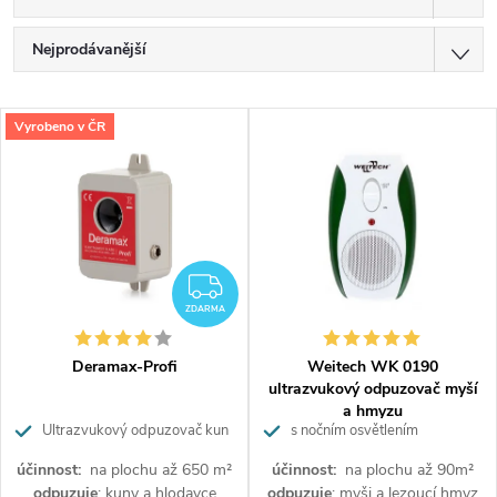
Ř
Nejprodávanější
a
z
Doporučujeme
V
e
Vyrobeno v ČR
Nejlevnější
ý
n
p
í
Nejdražší
i
p
Abecedně
s
r
p
o
ZDARMA
r
d
ZDARMA
o
u
d
k
Deramax-Profi
Weitech WK 0190
u
t
ultrazvukový odpuzovač myší
k
ů
a hmyzu
Ultrazvukový odpuzovač kun
s nočním osvětlením
t
a hlodavců
ů
účinnost:
na plochu až 650 m²
účinnost:
na plochu až 90m²
odpuzuje
: kuny a hlodavce
odpuzuje
: myši a lezoucí hmyz