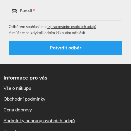
d
E-mail
a
Odběrem souhlasíte se
zpracováním osobních údajů
.
c
A můžete se kdykoli jedním kliknutím odhlásit.
í
Potvrdit odběr
p
r
Z
á
v
Informace pro vás
p
k
Vše o nákupu
a
t
Obchodní podmínky
y
í
Cena dopravy
v
Podmínky ochrany osobních údajů
ý