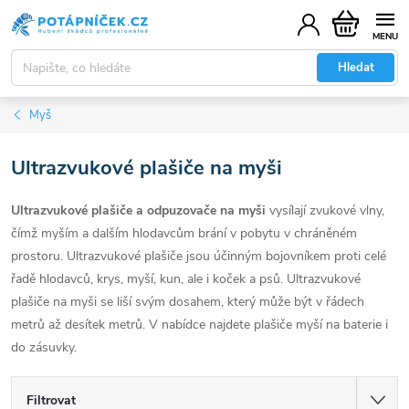
Přejít
Nákupní
na
košík
obsah
Hledat
Myš
Ultrazvukové plašiče na myši
Ultrazvukové plašiče a odpuzovače na myši
vysílají zvukové vlny,
čímž myším a dalším hlodavcům brání v pobytu v chráněném
prostoru. Ultrazvukové plašiče jsou účinným bojovníkem proti celé
řadě hlodavců, krys, myší, kun, ale i koček a psů. Ultrazvukové
plašiče na myši se liší svým dosahem, který může být v řádech
metrů až desítek metrů. V nabídce najdete plašiče myší na baterie i
do zásuvky.
Filtrovat