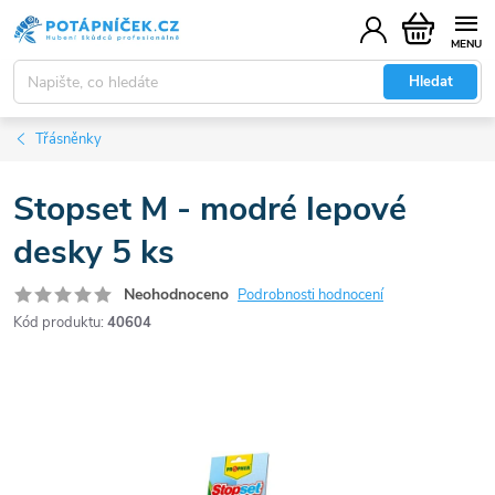
Přejít
Nákupní
na
košík
obsah
Hledat
Třásněnky
Stopset M - modré lepové
desky 5 ks
Neohodnoceno
Podrobnosti hodnocení
Kód produktu:
40604