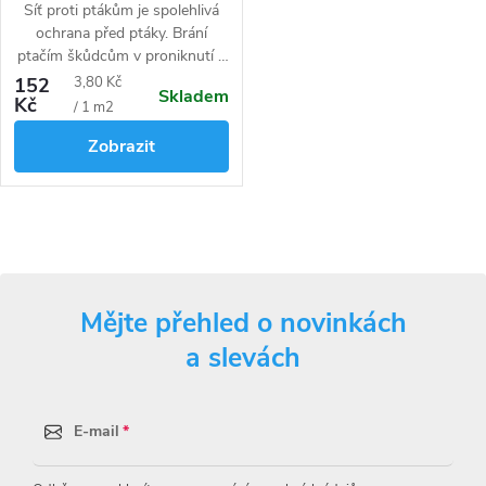
Síť proti ptákům je spolehlivá
ochrana před ptáky. Brání
ptačím škůdcům v proniknutí k
plodům
bez nebezpečí zranění.
Měrná
152
3,80 Kč
Skladem
Kč
cena:
/ 1 m2
Zobrazit
O
v
Mějte přehled o novinkách
l
a slevách
á
d
E-mail
a