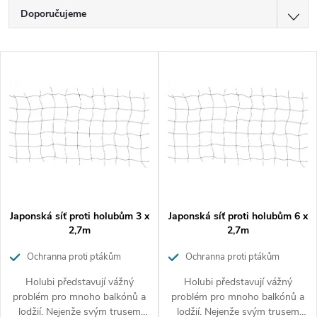
Ř
Doporučujeme
a
z
Nejlevnější
V
e
Nejdražší
ý
n
p
í
Nejprodávanější
i
p
Abecedně
s
r
p
o
r
d
o
u
d
k
Japonská síť proti holubům 3 x
Japonská síť proti holubům 6 x
u
t
2,7m
2,7m
k
ů
Ochranna proti ptákům
Ochranna proti ptákům
t
ů
Holubi představují vážný
Holubi představují vážný
problém pro mnoho balkónů a
problém pro mnoho balkónů a
lodžií. Nejenže svým trusem
lodžií. Nejenže svým trusem