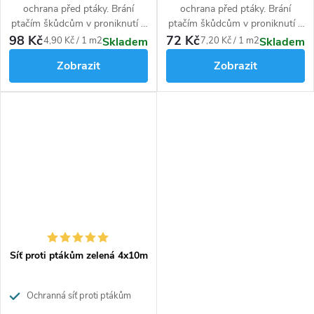
ochrana před ptáky. Brání
ochrana před ptáky. Brání
ptačím škůdcům v proniknutí k
ptačím škůdcům v proniknutí k
plodům
bez nebezpečí zranění.
plodům
bez nebezpečí zranění.
98 Kč
72 Kč
Měrná
Měrná
4,90 Kč / 1 m2
7,20 Kč / 1 m2
Skladem
Skladem
cena:
cena:
Zobrazit
Zobrazit
Síť proti ptákům zelená 4x10m
Ochranná síť proti ptákům