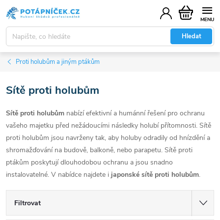
Přejít
Nákupní
na
košík
obsah
Hledat
Proti holubům a jiným ptákům
Sítě proti holubům
Sítě proti holubům
nabízí efektivní a humánní řešení pro ochranu
vašeho majetku před nežádoucími následky holubí přítomnosti. Sítě
proti holubům jsou navrženy tak, aby holuby odradily od hnízdění a
shromažďování na budově, balkoně, nebo parapetu. Sítě proti
ptákům poskytují dlouhodobou ochranu a jsou snadno
instalovatelné. V nabídce najdete i
japonské sítě proti holubům
.
Filtrovat