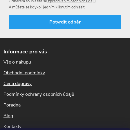
Odběrem souhlasíte se
zpracováním osobních údajů
.
c
A můžete se kdykoli jedním kliknutím odhlásit.
í
Potvrdit odběr
p
r
Z
á
v
Informace pro vás
p
k
Vše o nákupu
a
t
Obchodní podmínky
y
í
Cena dopravy
v
Podmínky ochrany osobních údajů
ý
Poradna
p
Blog
i
Kontakty