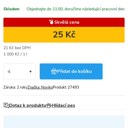
Skladem
💣 Skvělá cena
25 Kč
21 Kč bez DPH
Měrná
1 000 Kč / 1 l
cena:
Přidat do košíku
Záruka
:
2 roky
Značka:
Noviko
Produkt:
27493
Dotaz k produktu
Hlídací pes