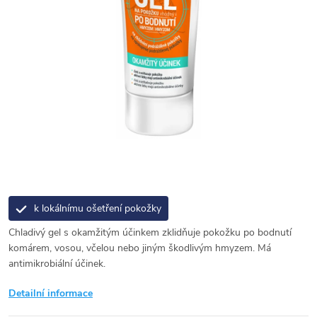
k lokálnímu ošetření pokožky
Chladivý gel s okamžitým účinkem zklidňuje pokožku po bodnutí
komárem, vosou, včelou nebo jiným škodlivým hmyzem. Má
antimikrobiální účinek.
Detailní informace