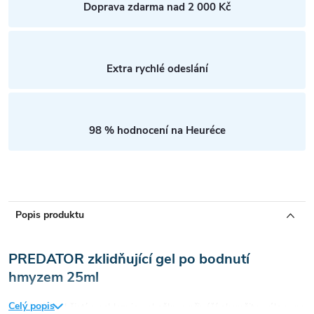
Doprava zdarma nad 2 000 Kč
Extra rychlé odeslání
98 % hodnocení na Heuréce
Popis produktu
PREDATOR zklidňující gel po bodnutí
hmyzem 25ml
Celý popis
Zklidňující gel čistí a ochlazuje pokožku a přináší okamžitou úlevu po