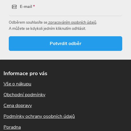
E-mail
Odběrem souhlasíte se
zpracováním osobních údajů
.
A můžete se kdykoli jedním kliknutím odhlásit.
Potvrdit odběr
Z
á
Informace pro vás
p
Vše o nákupu
a
t
Obchodní podmínky
í
Cena dopravy
Podmínky ochrany osobních údajů
Poradna