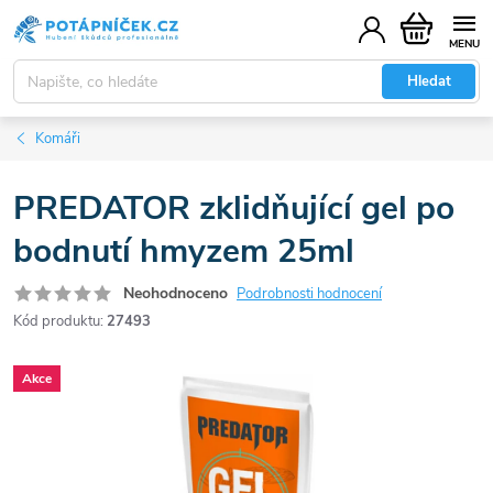
Přejít
Nákupní
na
košík
obsah
Hledat
Komáři
PREDATOR zklidňující gel po
bodnutí hmyzem 25ml
Neohodnoceno
Podrobnosti hodnocení
Kód produktu:
27493
Akce