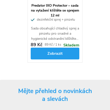
Upozornění související s bezpečností
Predator IXO Protector – sada
na vytažení klíštěte se sprejem
Nepoužívejte pro děti do 3 let. Uchovávejte mimo dosah dětí.
12 ml
dezinfekční sprej + pinzetu
Používejte biocidy bezpečně. Před použitím si vždy přečtěte údaje
Sada obsahující chladivý sprej a
na obalu a připojené informace na výrobku.
pinzetu pro snadné a
hygienické odstranění klíštěte z
Nekopírujte texty ani fotografie.
pokožky.
89 Kč
Měrná
89 Kč / 1 ks
Skladem
Tento text je chráněn autorským zákonem. K jeho použití
cena:
Zobrazit
potřebujete předchozí písemný souhlas redakce webu
www.potapnicek.cz
Mějte přehled o novinkách
a slevách