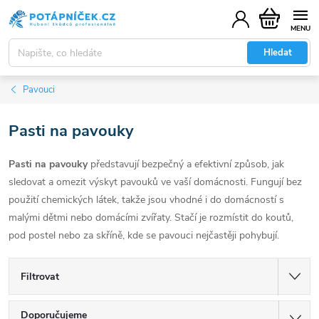
Přejít
Nákupní
na
košík
obsah
Hledat
Pavouci
Pasti na pavouky
Pasti na pavouky
představují bezpečný a efektivní způsob, jak
sledovat a omezit výskyt pavouků ve vaší domácnosti. Fungují bez
použití chemických látek, takže jsou vhodné i do domácností s
malými dětmi nebo domácími zvířaty. Stačí je rozmístit do koutů,
pod postel nebo za skříně, kde se pavouci nejčastěji pohybují.
Filtrovat
Ř
Doporučujeme