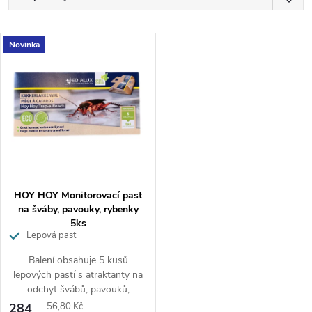
a
z
Nejlevnější
V
e
Novinka
Nejdražší
ý
n
p
í
Nejprodávanější
i
p
Abecedně
s
r
p
o
r
d
o
u
d
k
HOY HOY Monitorovací past
u
t
na šváby, pavouky, rybenky
k
ů
5ks
Lepová past
t
ů
Balení obsahuje 5 kusů
lepových pastí s atraktanty na
odchyt švábů, pavouků,
rybenek a jiného nežádoucího
Měrná
284
56,80 Kč