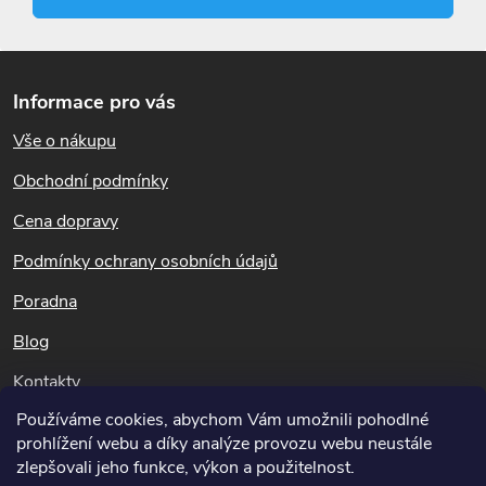
p
r
Z
á
v
Informace pro vás
p
k
Vše o nákupu
a
t
Obchodní podmínky
y
í
Cena dopravy
v
Podmínky ochrany osobních údajů
ý
Poradna
p
Blog
i
Kontakty
s
Používáme cookies, abychom Vám umožnili pohodlné
Dotazy k objednávkám
u
prohlížení webu a díky analýze provozu webu neustále
info@potapnicek.cz
zlepšovali jeho funkce, výkon a použitelnost.