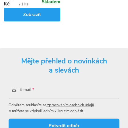
Skladem
lezoucího hmyzu. Lepová past
Kč
cena:
/ 1 ks
slouží k odchytu a zároveň ke
Zobrazit
sledování výskytu hmyzu všude
tam, kde je chemický zásah
nemožný či hůře proveditelný.
O
v
Mějte přehled o novinkách
l
a slevách
á
d
E-mail
a
Odběrem souhlasíte se
zpracováním osobních údajů
.
c
A můžete se kdykoli jedním kliknutím odhlásit.
í
Potvrdit odběr