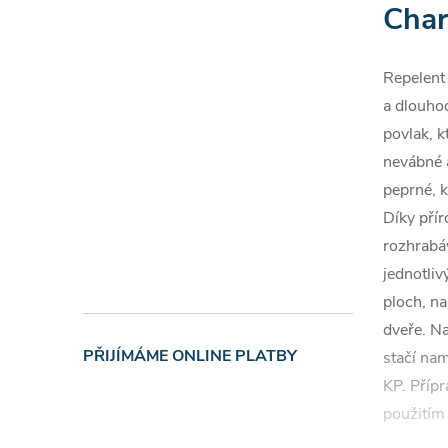
Char
Repelent
a dlouho
povlak, k
nevábné a
peprné, 
Díky přír
rozhrabá
jednotliv
ploch, na
dveře. Na
PŘIJÍMÁME ONLINE PLATBY
stačí nam
KP. Přípr
použitím 