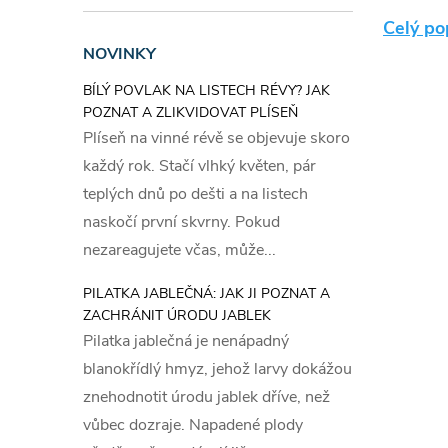
Návo
Celý po
NOVINKY
koče
BÍLÝ POVLAK NA LISTECH RÉVY? JAK
POZNAT A ZLIKVIDOVAT PLÍSEŇ
Před sam
Plíseň na vinné révě se objevuje skoro
na které 
každý rok. Stačí vlhký květen, pár
jako jsou
teplých dnů po dešti a na listech
naneste. 
naskočí první skvrny. Pokud
dlouhodo
nezareagujete včas, může...
Aplikace
Zpočátku 
PILATKA JABLEČNÁ: JAK JI POZNAT A
ZACHRÁNIT ÚRODU JABLEK
postřik 2
Pilatka jablečná je nenápadný
dodržení 
blanokřídlý hmyz, jehož larvy dokážou
trvajícíh
znehodnotit úrodu jablek dříve, než
Aplikace
vůbec dozraje. Napadené plody
Při první