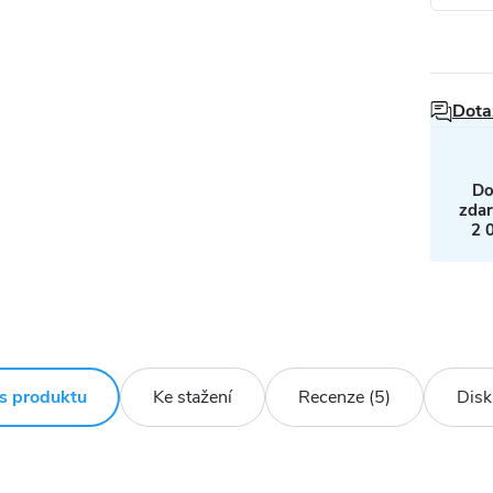
Dota
Do
zda
2 
s produktu
Ke stažení
Recenze (5)
Disk