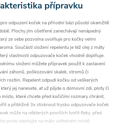
akteristika přípravku
 pro odpuzení koček na přírodní bázi působí okamžitě
době. Plochy jím ošetřené zanechávají nenápadný
terý ze sebe pozvolna uvolňuje pro kočky velmi
roma. Součástí složení repelentu je též olej z máty
který vlastnosti odpuzovače koček vhodně doplňuje.
odnímu složení můžete přípravek použít k zastavení
vání záhonů, poškozování skalek, stromů či
ých rostlin. Repelent odpudí kočku od veškerých
 který jej nanesete, ať už půjde o domovní zdi, ploty či
 místo, které chcete před kočičími rozmary chránit,
ířit a přibližně 3x stisknout trysku odpuzovače koček
avek může na některých površích tvořit fleky, před
ho proto otestujte na málo viditelném místě.