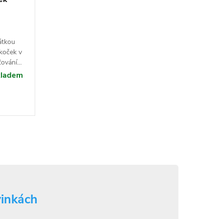
átkou
koček v
ťování
tí.
kladem
vinkách