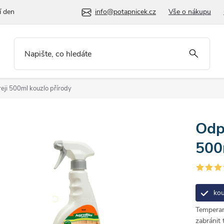
í den
info@potapnicek.cz
Vše o nákupu
reji 500ml
kouzlo přírody
Odp
500
kou
Temperame
zabránit 