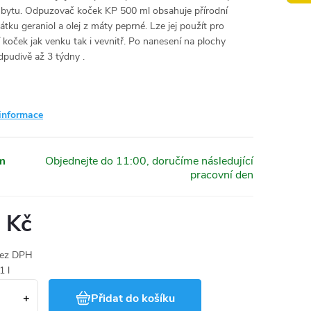
 bytu. Odpuzovač koček KP 500 ml obsahuje přírodní
átku geraniol a olej z máty peprné. Lze jej použít pro
koček jak venku tak i vevnitř. Po nanesení na plochy
dpudivě až 3 týdny .
 informace
m
 Kč
bez DPH
1 l
Přidat do košíku