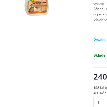
vybavení
účinnou l
odpuzení 
působí o
Detailní
Sklade
240
198 Kč 
Měrná
480 Kč / 
cena: