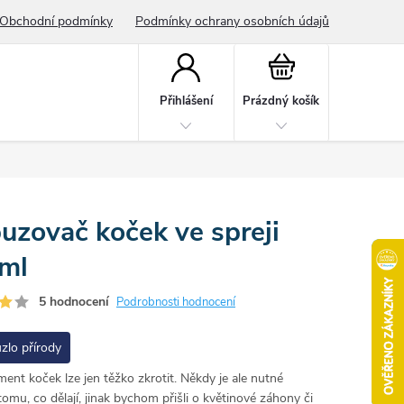
Obchodní podmínky
Podmínky ochrany osobních údajů
Nákupní
košík
Přihlášení
Prázdný košík
uzovač koček ve spreji
ml
5 hodnocení
Podrobnosti hodnocení
zlo přírody
nt koček lze jen těžko zkrotit. Někdy je ale nutné
tomu, co dělají, jinak bychom přišli o květinové záhony či