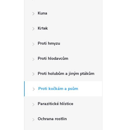
a
n
Kuna
n
Krtek
í
p
Proti hmyzu
a
Proti hlodavcům
n
Proti holubům a jiným ptákům
e
l
Proti kočkám a psům
Parazitické hlístice
Ochrana rostlin