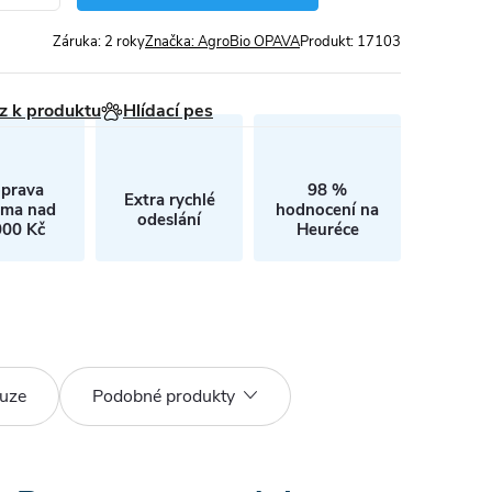
Záruka
:
2 roky
Značka:
AgroBio OPAVA
Produkt:
17103
z k produktu
Hlídací pes
prava
98 %
Extra rychlé
rma nad
hodnocení na
odeslání
000 Kč
Heuréce
uze
Podobné produkty