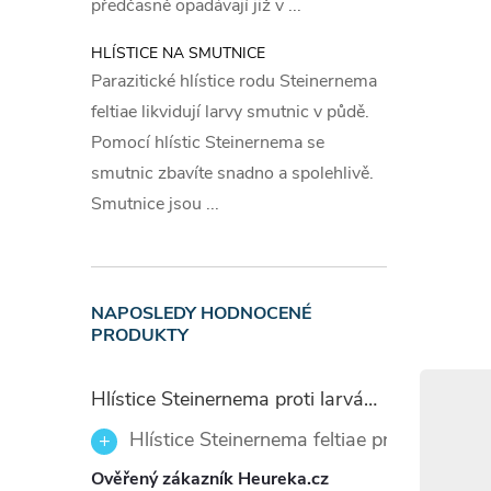
předčasně opadávají již v ...
přičemž v
tento pos
HLÍSTICE NA SMUTNICE
na počasí
Parazitické hlístice rodu Steinernema
feltiae likvidují larvy smutnic v půdě.
Skla
Pomocí hlístic Steinernema se
smutnic zbavíte snadno a spolehlivě.
Nádobu u
Smutnice jsou ...
místě mi
nápoje. C
Skladujte
NAPOSLEDY HODNOCENÉ
teplotác
PRODUKTY
Slož
Hlístice Steinernema proti larvám smutnic Nemaplus 5 milionů
Hlístice Steinernema feltiae proti larvám
5 g/l Ger
Ověřený zákazník Heureka.cz