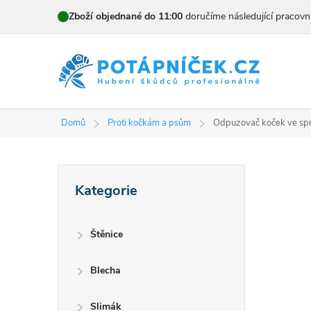
Přejít
Zboží objednané do 11:00
doručíme následující pracovn
na
obsah
Domů
Proti kočkám a psům
Odpuzovač koček ve sp
P
Přeskočit
Kategorie
kategorie
o
s
Štěnice
t
Blecha
r
Slimák