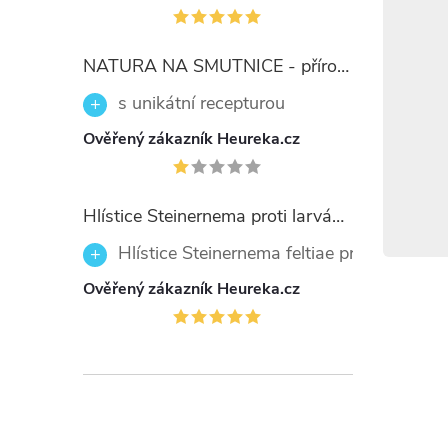
Prvn
NATURA NA SMUTNICE - přírodní prostředek 50ml
Dojde-li 
s unikátní recepturou
vzduchu.
Ověřený zákazník Heureka.cz
vodou a 
vnikne do
minut. Po
Hlístice Steinernema proti larvám smutnic Nemaplus 5 milionů
ústa vypl
Hlístice Steinernema feltiae proti larvám
případě j
Ověřený zákazník Heureka.cz
Doba
koče
3 roky o
originál