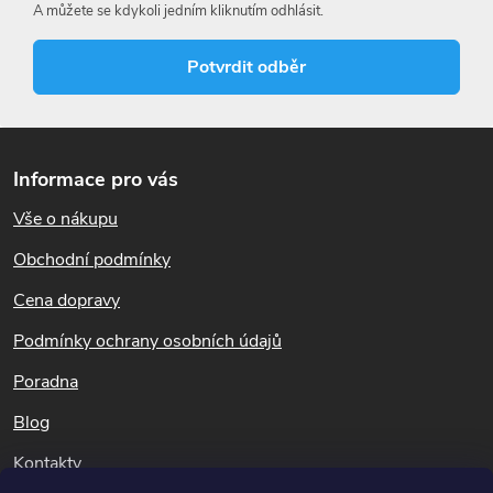
c
A můžete se kdykoli jedním kliknutím odhlásit.
í
Potvrdit odběr
p
r
Z
á
v
Informace pro vás
p
k
Vše o nákupu
a
t
Obchodní podmínky
y
í
Cena dopravy
v
Podmínky ochrany osobních údajů
ý
Poradna
p
Blog
i
Kontakty
s