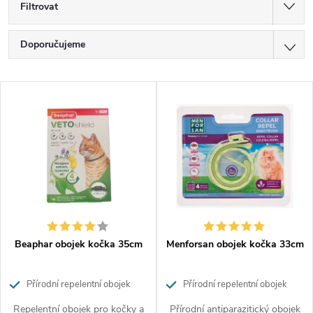
Filtrovat
Ř
Doporučujeme
a
z
Nejlevnější
V
e
Nejdražší
ý
n
p
í
Nejprodávanější
i
p
Abecedně
s
r
p
o
r
d
o
u
d
k
Beaphar obojek kočka 35cm
Menforsan obojek kočka 33cm
u
t
k
ů
Přírodní repelentní obojek
Přírodní repelentní obojek
t
ů
Repelentní obojek pro kočky a
Přírodní antiparazitický obojek