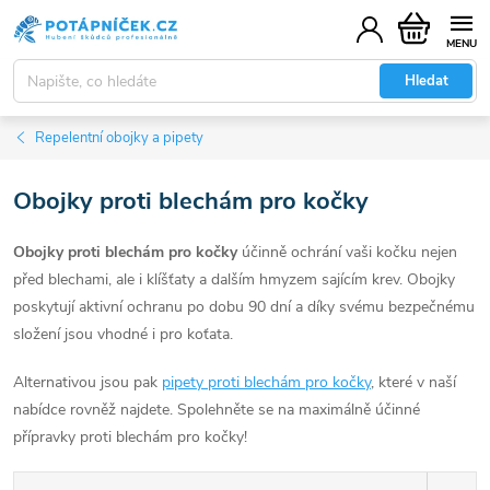
Přejít
Nákupní
na
košík
obsah
Hledat
Repelentní obojky a pipety
Obojky proti blechám pro kočky
Obojky proti blechám pro kočky
účinně ochrání vaši kočku nejen
před blechami, ale i klíšťaty a dalším hmyzem sajícím krev. Obojky
poskytují aktivní ochranu po dobu 90 dní a díky svému bezpečnému
složení jsou vhodné i pro koťata.
Alternativou jsou pak
pipety proti blechám pro kočky
, které v naší
nabídce rovněž najdete. Spolehněte se na maximálně účinné
přípravky proti blechám pro kočky!