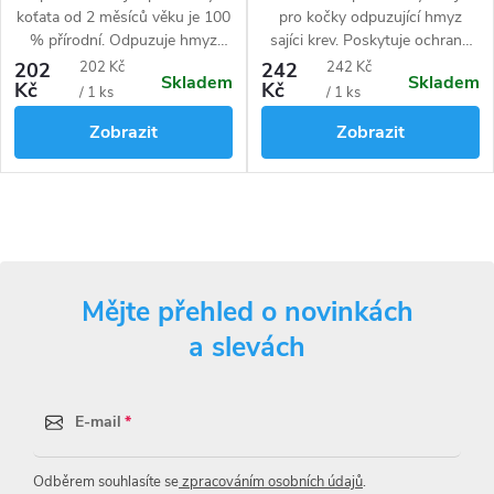
koťata od 2 měsíců věku je 100
pro kočky odpuzující hmyz
% přírodní. Odpuzuje hmyz
sajíci krev. Poskytuje ochranu
sajíci krev, redukuje svědění a
po dobu 4 měsíců. Přírodní
Měrná
Měrná
202
202 Kč
242
242 Kč
Skladem
Skladem
podráždění kůže a zamezuje
netoxické složení zaručuje
Kč
Kč
cena:
cena:
/ 1 ks
/ 1 ks
nepříjemnému pachu zvířat.
vhodnost i pro koťata.
Zobrazit
Zobrazit
Obojek je účinný po dobu 4
měsíců
O
v
Mějte přehled o novinkách
l
a slevách
á
d
E-mail
a
Odběrem souhlasíte se
zpracováním osobních údajů
.