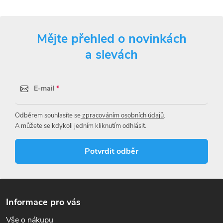
Mějte přehled o novinkách
a slevách
E-mail
Odběrem souhlasíte se
zpracováním osobních údajů
.
A můžete se kdykoli jedním kliknutím odhlásit.
Potvrdit odběr
Z
á
Informace pro vás
p
Vše o nákupu