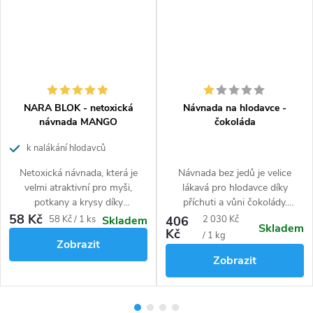
přečtěte označení a informace o přípravku.
Nekopírujte texty ani fotografie.
Tento text je chráněn autorským zákonem. K jeho použití
potřebujete předchozí písemný souhlas redakce webu
www.potapnicek.cz
NARA BLOK - netoxická
Návnada na hlodavce -
návnada MANGO
čokoláda
k nalákání hlodavců
Netoxická návnada, která je
Návnada bez jedů je velice
velmi atraktivní pro myši,
lákavá pro hlodavce díky
potkany a krysy díky
příchuti a vůni čokolády.
speciálnímu tvaru a především
Používá se jako náhradní náplň
58 Kč
Měrná
Měrná
58 Kč / 1 ks
406
2 030 Kč
Skladem
Skladem
složení vnadidla. Slouží k
do pasti Goodnature A24,
Kč
cena:
cena:
/ 1 kg
Zobrazit
přilákání do pastí a monitoringu
případně do jakékoliv jiné pasti
Zobrazit
jejich výskytu.
na hlodavce.