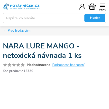
Přejít
Nákupní
na
košík
obsah
Hledat
Proti hlodavcům
NARA LURE MANGO -
netoxická návnada 1 ks
Neohodnoceno
Podrobnosti hodnocení
Kód produktu:
15730