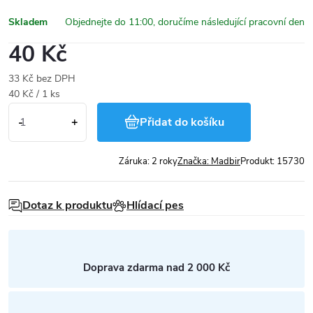
Skladem
40 Kč
33 Kč bez DPH
Měrná
40 Kč / 1 ks
cena:
Přidat do košíku
Záruka
:
2 roky
Značka:
Madbir
Produkt:
15730
Dotaz k produktu
Hlídací pes
Doprava zdarma nad 2 000 Kč