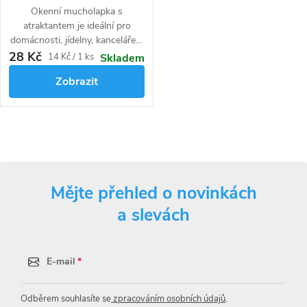
Okenní mucholapka s
atraktantem je ideální pro
domácnosti, jídelny, kanceláře a
kuchyně.
28 Kč
Měrná
14 Kč / 1 ks
Skladem
cena:
Zobrazit
O
v
Mějte přehled o novinkách
l
a slevách
á
d
E-mail
a
Odběrem souhlasíte se
zpracováním osobních údajů
.