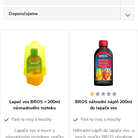
Ř
Doporučujeme
a
z
Nejlevnější
V
e
Nejdražší
ý
n
p
í
Nejprodávanější
i
p
Abecedně
s
r
p
o
r
d
o
u
d
k
Lapač vos BROS + 200ml
BROS náhradní náplň 200ml
u
t
návnadového roztoku
do lapače vos
k
ů
Past na vosy a mouchy
Past na vosy a mouchy
t
náhradní náplň
ů
Lapače vos a much s
Náhradní náplň do lapače vos a
návnadovým roztokem značky
much značky BROS obsahuje