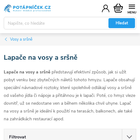
Přejít
Nákupní
na
košík
obsah
Hledat
Vosy a sršně
Lapače na vosy a sršně
Lapače na vosy a sršně
představují efektivní způsob, jak si užít
pobyt venku bez zbytečných náletů tohoto hmyzu. Lapače obsahují
speciální návnadové roztoky, které spolehlivě odlákají vosy a sršně
od vašeho jídla či nápoje a přitáhnou je k lapači. Poté, co hmyz vleze
dovnitř, už se nedostane ven a během několika chvil uhyne. Lapač
na vosy a sršně je ideální k použití na terasách, balkonech, ale také
na zahrádkách restaurací apod.
Filtrovat