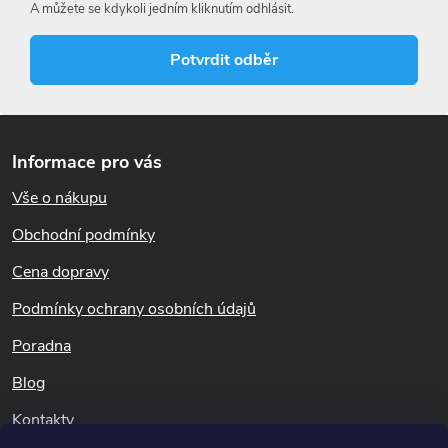
c
A můžete se kdykoli jedním kliknutím odhlásit.
í
Potvrdit odběr
p
r
Z
á
v
Informace pro vás
p
k
Vše o nákupu
a
t
Obchodní podmínky
y
í
Cena dopravy
v
Podmínky ochrany osobních údajů
ý
Poradna
p
Blog
i
Kontakty
s