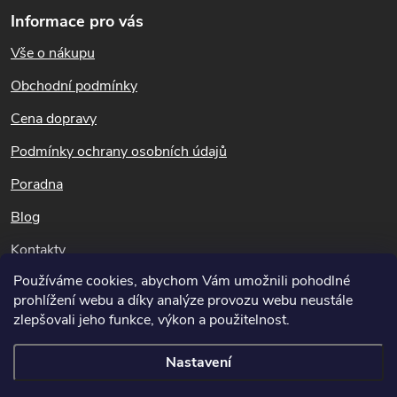
á
v
Informace pro vás
p
k
Vše o nákupu
a
t
Obchodní podmínky
y
í
Cena dopravy
v
Podmínky ochrany osobních údajů
ý
Poradna
p
Blog
i
Kontakty
s
Používáme cookies, abychom Vám umožnili pohodlné
Dotazy k objednávkám
prohlížení webu a díky analýze provozu webu neustále
u
info@potapnicek.cz
zlepšovali jeho funkce, výkon a použitelnost.
Nastavení