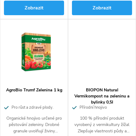
(sušené peletky)
(sušené peletky)
Zobrazit
Zobrazit
AgroBio Trumf Zelenina 1 kg
BIOPON Natural
Vermikompost na zeleninu a
bylinky 0,5l
Pro růst a zdravé plody.
Přírodní hnojivo
Působí až 3 měsíce.
Organické hnojivo určené pro
100 % přírodní produkt
pěstování zeleniny. Drobné
vyrobený z vermikultury žížal.
granule uvolňují živiny
Zlepšuje vlastnosti půdy a