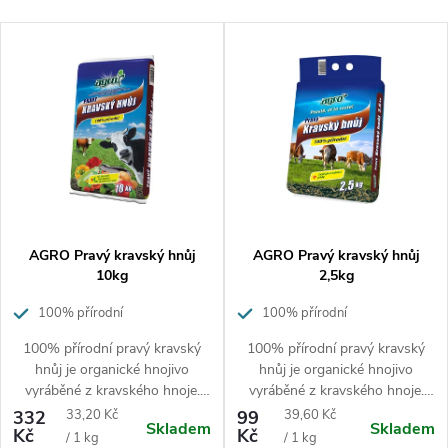
z
Nejlevnější
V
e
Nejdražší
ý
n
p
í
Nejprodávanější
i
p
Abecedně
s
r
p
o
r
d
o
u
d
k
AGRO Pravý kravský hnůj
AGRO Pravý kravský hnůj
u
t
10kg
2,5kg
k
ů
100% přírodní
100% přírodní
t
ů
100% přírodní pravý kravský
100% přírodní pravý kravský
hnůj je organické hnojivo
hnůj je organické hnojivo
vyráběné z kravského hnoje.
vyráběné z kravského hnoje.
Granulovaná forma hnojiva –
Granulovaná forma hnojiva –
Měrná
Měrná
332
33,20 Kč
99
39,60 Kč
Skladem
Skladem
pro snadnější manipulaci
pro snadnější manipulaci
Kč
Kč
cena:
cena:
/ 1 kg
/ 1 kg