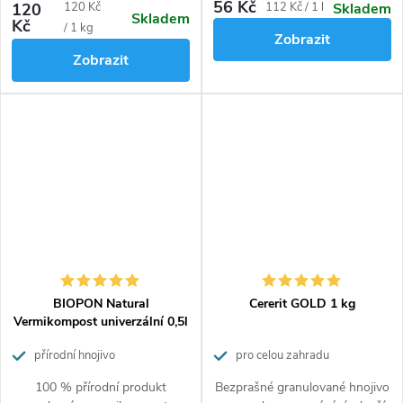
postupně po dobu 3 měsíců.
obohacuje půdu o živiny.
56 Kč
Měrná
Měrná
120
120 Kč
112 Kč / 1 l
Skladem
Skladem
Hnojivo obsahuje 100%
Zajišťuje optimální růst a zdravé
Kč
cena:
cena:
/ 1 kg
Zobrazit
přírodní suroviny a je vhodné
a vysoké výnosy. Pro pěstování
Zobrazit
pro ekologické pěstování.
zeleniny a bylin.
Hnojivo nezasoluje půdu a
nehrozí popálení rostlin.
BIOPON Natural
Cererit GOLD 1 kg
Vermikompost univerzální 0,5l
přírodní hnojivo
pro celou zahradu
100 % přírodní produkt
Bezprašné granulované hnojivo