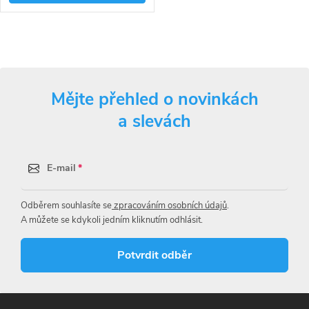
proti nízkým teplotám,
stimuluje bohatý kořenový
systém a zlepšuje příjem živin.
O
v
Mějte přehled o novinkách
l
a slevách
á
d
E-mail
a
Odběrem souhlasíte se
zpracováním osobních údajů
.
c
A můžete se kdykoli jedním kliknutím odhlásit.
í
Potvrdit odběr
p
r
Z