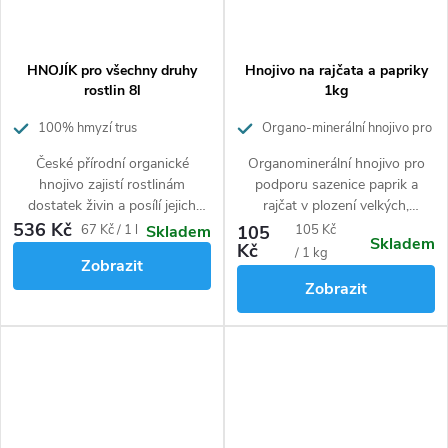
HNOJÍK pro všechny druhy
Hnojivo na rajčata a papriky
rostlin 8l
1kg
100% hmyzí trus
Organo-minerální hnojivo pro
rajčata a papriky
České přírodní organické
Organominerální hnojivo pro
hnojivo zajistí rostlinám
podporu sazenice paprik a
dostatek živin a posílí jejich
rajčat v plození velkých,
imunitu proti škůdcům a
probarvených a zdravých plodů.
536 Kč
Měrná
Měrná
67 Kč / 1 l
105
105 Kč
Skladem
Skladem
nemocem rostlin.
Bezpečné pro
Hnojivo je vhodné pro všechny
Kč
cena:
cena:
/ 1 kg
Zobrazit
lidi i zvířata.
druhy rajčat a paprik
Zobrazit
pěstovaných v nádobách i ve
volné půdě. Díky svému
unikátnímu složení uvolňuje
potřebné živiny ve vyváženém
poměru po dobu až 60 dní.