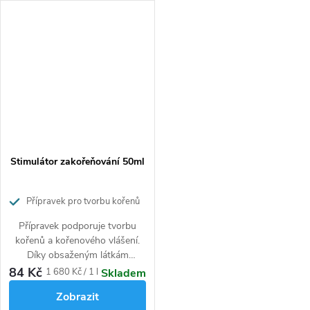
Stimulátor zakořeňování 50ml
Přípravek pro tvorbu kořenů
a kořenového vlášení s aktivním
Přípravek podporuje tvorbu
stříbrem
kořenů a kořenového vlášení.
Díky obsaženým látkám
pozitivně ovlivňuje energetický
84 Kč
Měrná
1 680 Kč / 1 l
Skladem
metabolismus rostlin, zvyšuje
cena:
Zobrazit
výkon fotosyntézy a odolnost