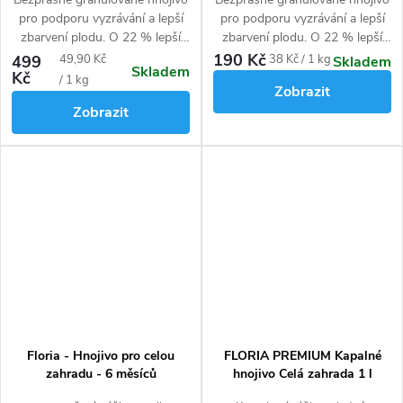
pro podporu vyzrávání a lepší
pro podporu vyzrávání a lepší
zbarvení plodu. O 22 % lepší
zbarvení plodu. O 22 % lepší
využitelnost živin pro ovoce,
využitelnost živin pro ovoce,
190 Kč
Měrná
Měrná
499
49,90 Kč
38 Kč / 1 kg
Skladem
Skladem
zeleninu, chmel a okrasné
zeleninu, chmel a okrasné
Kč
cena:
cena:
/ 1 kg
Zobrazit
rostliny.
rostliny.
Zobrazit
Floria - Hnojivo pro celou
FLORIA PREMIUM Kapalné
zahradu - 6 měsíců
hnojivo Celá zahrada 1 l