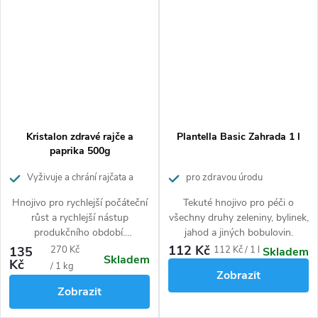
Kristalon zdravé rajče a
Plantella Basic Zahrada 1 l
paprika 500g
Vyživuje a chrání rajčata a
pro zdravou úrodu
papriky
Hnojivo pro rychlejší počáteční
Tekuté hnojivo pro péči o
růst a rychlejší nástup
všechny druhy zeleniny, bylinek,
produkčního období.
jahod a jiných bobulovin.
Mikroprvky chrání před
112 Kč
Měrná
Měrná
135
270 Kč
112 Kč / 1 l
Skladem
Skladem
černáním plodů a hnilobou
Kč
cena:
cena:
/ 1 kg
Zobrazit
špiček.
Zobrazit