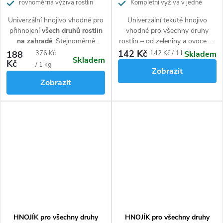
rovnoměrná výživa rostlin
Kompletní výživa v jedné
lahvi
Univerzální hnojivo vhodné pro
Univerzální tekuté hnojivo
přihnojení
všech druhů rostlin
vhodné pro všechny druhy
na zahradě
. Stejnoměrně
rostlin – od zeleniny a ovoce až
zásobuje rostliny živinami
po okrasné květiny, zajišťuje
142 Kč
Měrná
Měrná
188
376 Kč
142 Kč / 1 l
Skladem
Skladem
přesně í
po dobu 6 měsíců
vyrovnanou výživu.
Kč
cena:
cena:
/ 1 kg
Zobrazit
Zobrazit
HNOJÍK pro všechny druhy
HNOJÍK pro všechny druhy