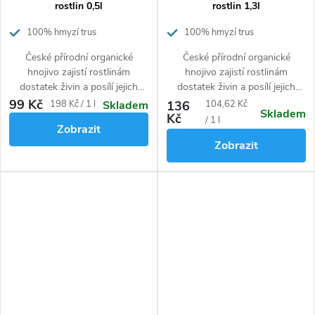
rostlin 0,5l
rostlin 1,3l
100% hmyzí trus
100% hmyzí trus
České přírodní organické
České přírodní organické
hnojivo zajistí rostlinám
hnojivo zajistí rostlinám
dostatek živin a posílí jejich
dostatek živin a posílí jejich
imunitu proti škůdcům a
imunitu proti škůdcům a
99 Kč
Měrná
Měrná
198 Kč / 1 l
136
104,62 Kč
Skladem
Skladem
nemocem rostlin.
Bezpečné pro
nemocem rostlin.
Bezpečné pro
Kč
cena:
cena:
/ 1 l
Zobrazit
lidi i zvířata. Na přípravu 100
lidi i zvířata.
Zobrazit
litrů zálivky
nebo
postřiku
a
pohnojíte
plochu
12,5
m²
trávníku.