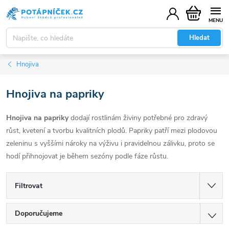
Přejít
Nákupní
na
košík
obsah
Hledat
Hnojiva
Hnojiva na papriky
Hnojiva na papriky
dodají rostlinám živiny potřebné pro zdravý
růst, kvetení a tvorbu kvalitních plodů. Papriky patří mezi plodovou
zeleninu s vyššími nároky na výživu i pravidelnou zálivku, proto se
hodí přihnojovat je během sezóny podle fáze růstu.
Filtrovat
Ř
Doporučujeme
a