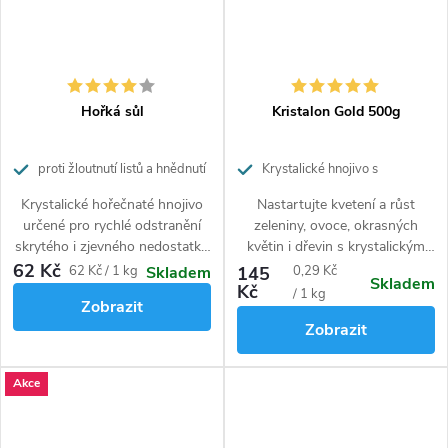
Hořká sůl
Kristalon Gold 500g
proti žloutnutí listů a hnědnutí
Krystalické hnojivo s
jehlic
univerzálním použitím.
Krystalické hořečnaté hnojivo
Nastartujte kvetení a růst
určené pro rychlé odstranění
zeleniny, ovoce, okrasných
skrytého i zjevného nedostatku
květin i dřevin s krystalickým
hořčíku. Nedostatek hořčíku se
hnojivem Kristalon Gold.
62 Kč
Měrná
Měrná
62 Kč / 1 kg
145
0,29 Kč
Skladem
Skladem
projevuje hnědnutím a
Hnojivo s moderní recepturou
Kč
cena:
cena:
/ 1 kg
Zobrazit
zvýšeným opadáváním jehličí
obsahuje unikátní formu
Zobrazit
nebo žloutnutím listů.
fosforu, která je pro rostliny
Podporuje tvorbu plodů. Je
velmi snadno přijatelná.
vhodné pro všechny rostliny na
Kristalon Gold obsahuje
Akce
zahradě.
vyvážený poměr základních
živin N,P, K plus důležité
mikroprvky ve snadno