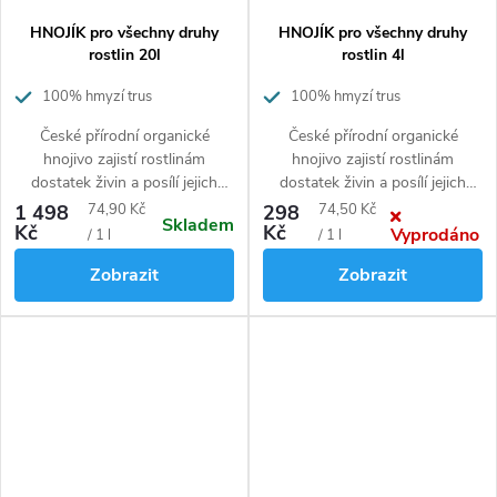
HNOJÍK pro všechny druhy
HNOJÍK pro všechny druhy
rostlin 20l
rostlin 4l
100% hmyzí trus
100% hmyzí trus
České přírodní organické
České přírodní organické
hnojivo zajistí rostlinám
hnojivo zajistí rostlinám
dostatek živin a posílí jejich
dostatek živin a posílí jejich
imunitu proti škůdcům a
imunitu proti škůdcům a
Měrná
Měrná
1 498
74,90 Kč
298
74,50 Kč
Skladem
nemocem rostlin.
Bezpečné pro
nemocem rostlin.
Bezpečné pro
Kč
Kč
Vyprodáno
cena:
cena:
/ 1 l
/ 1 l
lidi i zvířata.
lidi i zvířata.
Zobrazit
Zobrazit