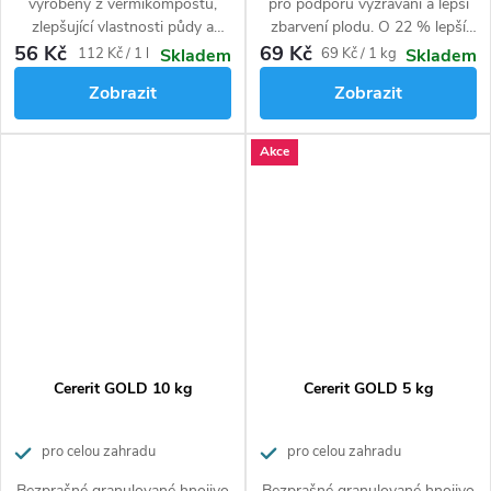
vyrobený z vermikompostu,
pro podporu vyzrávání a lepší
zlepšující vlastnosti půdy a
zbarvení plodu. O 22 % lepší
obohacující půdu o živiny.
využitelnost živin pro ovoce,
56 Kč
69 Kč
Měrná
Měrná
112 Kč / 1 l
69 Kč / 1 kg
Skladem
Skladem
Zajišťuje krásný vzhled rostlin.
zeleninu, chmel a okrasné
cena:
cena:
Zobrazit
Zobrazit
Je určený pro použití při
rostliny.
pěstování všech druhů
okrasných rostlin a zeleniny.
Akce
Cererit GOLD 10 kg
Cererit GOLD 5 kg
pro celou zahradu
pro celou zahradu
Bezprašné granulované hnojivo
Bezprašné granulované hnojivo