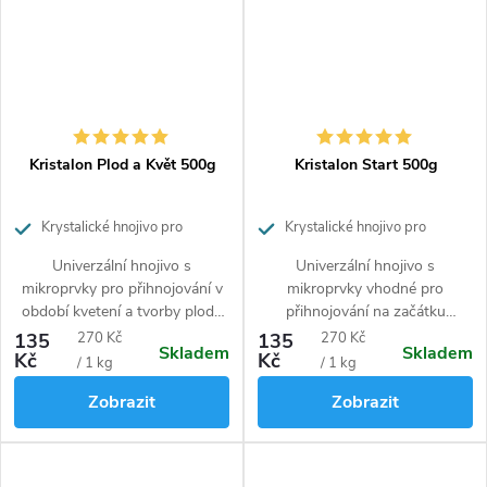
vstřebatelné formě.
Kristalon Plod a Květ 500g
Kristalon Start 500g
Krystalické hnojivo pro
Krystalické hnojivo pro
zvýšenou tvorbu květů a plodů
rychlejší start rostlin
Univerzální hnojivo s
Univerzální hnojivo s
mikroprvky pro přihnojování v
mikroprvky vhodné pro
období kvetení a tvorby plodů
přihnojování na začátku
pokojových, balkónových i
vegetace a v období
Měrná
Měrná
135
270 Kč
135
270 Kč
Skladem
Skladem
ostatních venkovních rostlin.
intenzivního růstu. Způsobuje
Kč
Kč
cena:
cena:
/ 1 kg
/ 1 kg
Zajistí lepší kvalitu a vybarvení
nárůst zelené hmoty u
Zobrazit
Zobrazit
plodů a květů.
pokojových, balkónových i
venkovních zahradních rostlin.
U nekvetoucích rostlin je
použití celoroční.