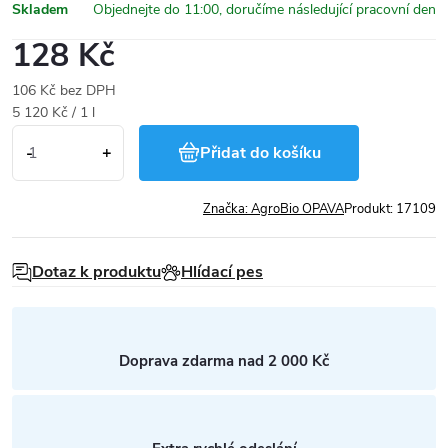
Skladem
128 Kč
106 Kč bez DPH
Měrná
5 120 Kč / 1 l
cena:
Přidat do košíku
Značka:
AgroBio OPAVA
Produkt:
17109
Dotaz k produktu
Hlídací pes
Doprava zdarma nad 2 000 Kč