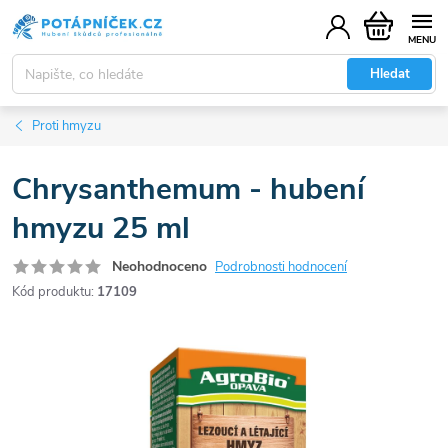
Přejít
Nákupní
na
košík
obsah
Hledat
Proti hmyzu
Chrysanthemum - hubení
hmyzu 25 ml
Neohodnoceno
Podrobnosti hodnocení
Kód produktu:
17109