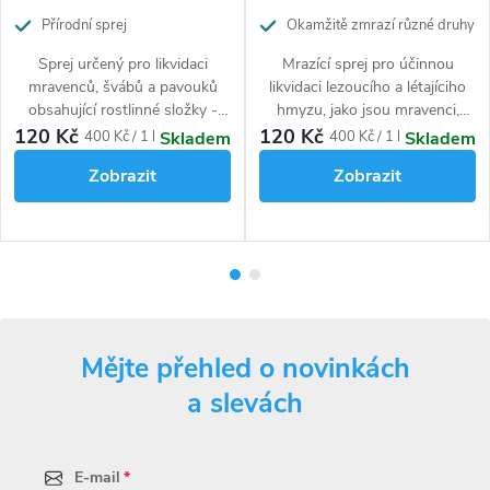
Návod k použití
Přírodní sprej
Okamžitě zmrazí různé druhy
hmyzu
Sprej určený pro likvidaci
Mrazící sprej pro účinnou
Aplikace postřikem, pomocí ručního nebo zádového postřikovače
mravenců, švábů a pavouků
likvidaci lezoucího a létajíciho
nebo rozprašovače. Podle dávkování rozřeďte přípravek s vodou.
obsahující rostlinné složky -
hmyzu, jako jsou mravenci,
Poté hotový roztok aplikujte cíleným použitím na místa v nichž se
insekticidní extrakt získaný z
švábi, pavouci, mouchy, vosy,
120 Kč
120 Kč
Měrná
Měrná
400 Kč / 1 l
400 Kč / 1 l
Skladem
Skladem
shlukuje hmyz.
květů chryzantémy.
můry a larvy. Obsahuje
cena:
cena:
Zobrazit
Zobrazit
rostlinné insekticidní složky
(geranioil). Neobsahuje DEET.
Hubící účinek nastává během 20-50 minut, v závislosti na druhu
hmyzu.
Spotřeba hotového roztoku: 30 ml/m².
2
Dávkování
: 25 ml / 270 ml / 10 m
Skladování přípravku
Mějte přehled o novinkách
a slevách
Skladovat v původním obalu, těsně uzavřeném, mimo dosah dětí.
Nevystavujte mrazu.
Složení
E-mail