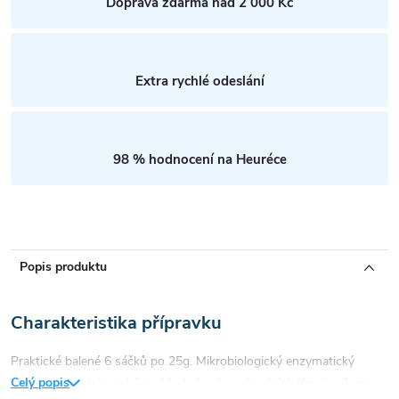
Doprava zdarma nad 2 000 Kč
Extra rychlé odeslání
98 % hodnocení na Heuréce
Popis produktu
Charakteristika přípravku
Praktické balené 6 sáčků po 25g. Mikrobiologický enzymatický
Celý popis
produkt
pro biologický rozklad obsahu odpadních jímek a žump
,