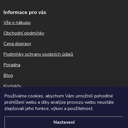
na obalu a připojené informace na výrobku.
Z
á
Informace pro vás
Nekopírujte texty ani fotografie.
p
Tento text je chráněn autorským zákonem. K jeho použití
Vše o nákupu
a
potřebujete předchozí písemný souhlas redakce webu
t
Obchodní podmínky
www.potapnicek.cz
í
Cena dopravy
Podmínky ochrany osobních údajů
Poradna
Blog
Kontakty
Používáme cookies, abychom Vám umožnili pohodlné
Dotazy k objednávkám
prohlížení webu a díky analýze provozu webu neustále
info@potapnicek.cz
zlepšovali jeho funkce, výkon a použitelnost.
Nastavení