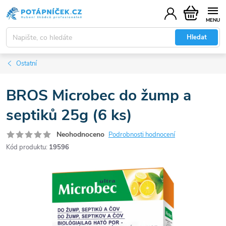
Přejít
Nákupní
na
košík
obsah
Hledat
Ostatní
BROS Microbec do žump a
septiků 25g (6 ks)
Neohodnoceno
Podrobnosti hodnocení
Kód produktu:
19596