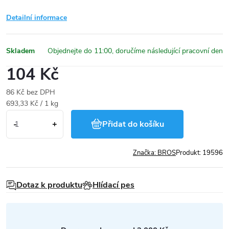
Detailní informace
Skladem
104 Kč
86 Kč bez DPH
Měrná
693,33 Kč / 1 kg
cena:
Přidat do košíku
Značka:
BROS
Produkt:
19596
Dotaz k produktu
Hlídací pes