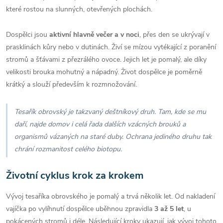
které rostou na slunných, otevřených plochách.
Dospělci jsou
aktivní hlavně večer a v noci
, přes den se ukrývají v
prasklinách kůry nebo v dutinách. Živí se mízou vytékající z poranění
stromů a šťávami z přezrálého ovoce. Jejich let je pomalý, ale díky
velikosti brouka mohutný a nápadný. Život dospělce je poměrně
krátký a slouží především k rozmnožování.
Tesařík obrovský je takzvaný deštníkový druh. Tam, kde se mu
daří, najde domov i celá řada dalších vzácných brouků a
organismů vázaných na staré duby. Ochrana jediného druhu tak
chrání rozmanitost celého biotopu.
Životní cyklus krok za krokem
Vývoj tesaříka obrovského je pomalý a trvá několik let. Od nakladení
vajíčka po vylíhnutí dospělce uběhnou zpravidla
3 až 5 let
, u
pokácených stromů i déle. Následující kroky ukazují, jak vývoj tohoto