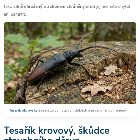
Jako
silně ohrožený a zákonem chráněný druh
jej nesmíte chytat
ani usmrtit.
Tesařík obrovský
žije na živých starých dubech a je zákonem chráněný.
Tesařík krovový, škůdce