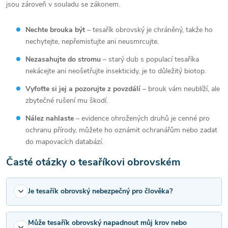
jsou zároveň v souladu se zákonem.
Nechte brouka být
– tesařík obrovský je chráněný, takže ho
nechytejte, nepřemisťujte ani neusmrcujte.
Nezasahujte do stromu
– starý dub s populací tesaříka
nekácejte ani neošetřujte insekticidy, je to důležitý biotop.
Vyfoťte si jej a pozorujte z povzdálí
– brouk vám neublíží, ale
zbytečné rušení mu škodí.
Nález nahlaste
– evidence ohrožených druhů je cenné pro
ochranu přírody, můžete ho oznámit ochranářům nebo zadat
do mapovacích databází.
Časté otázky o tesaříkovi obrovském
Je tesařík obrovský nebezpečný pro člověka?
Může tesařík obrovský napadnout můj krov nebo