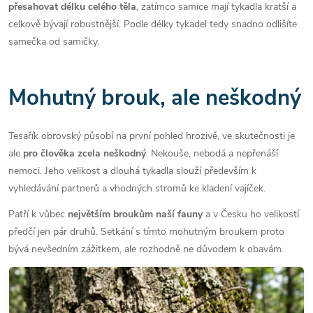
přesahovat délku celého těla
, zatímco samice mají tykadla kratší a
celkově bývají robustnější. Podle délky tykadel tedy snadno odlišíte
samečka od samičky.
Mohutný brouk, ale neškodný
Tesařík obrovský působí na první pohled hrozivě, ve skutečnosti je
ale
pro člověka zcela neškodný
. Nekouše, nebodá a nepřenáší
nemoci. Jeho velikost a dlouhá tykadla slouží především k
vyhledávání partnerů a vhodných stromů ke kladení vajíček.
Patří k vůbec
největším broukům naší fauny
a v Česku ho velikostí
předčí jen pár druhů. Setkání s tímto mohutným broukem proto
bývá nevšedním zážitkem, ale rozhodně ne důvodem k obavám.