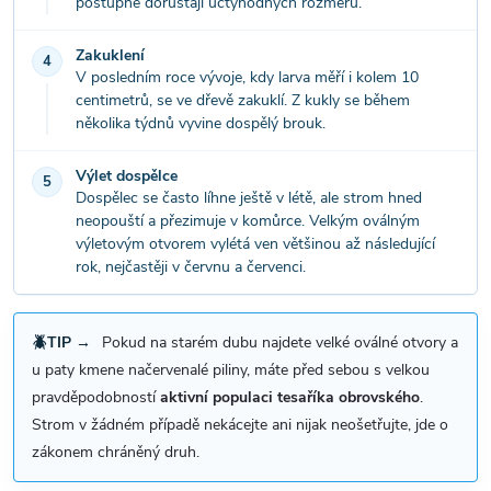
postupně dorůstají úctyhodných rozměrů.
Zakuklení
4
V posledním roce vývoje, kdy larva měří i kolem 10
centimetrů, se ve dřevě zakuklí. Z kukly se během
několika týdnů vyvine dospělý brouk.
Výlet dospělce
5
Dospělec se často líhne ještě v létě, ale strom hned
neopouští a přezimuje v komůrce. Velkým oválným
výletovým otvorem vylétá ven většinou až následující
rok, nejčastěji v červnu a červenci.
🪲TIP →
Pokud na starém dubu najdete velké oválné otvory a
u paty kmene načervenalé piliny, máte před sebou s velkou
pravděpodobností
aktivní populaci tesaříka obrovského
.
Strom v žádném případě nekácejte ani nijak neošetřujte, jde o
zákonem chráněný druh.