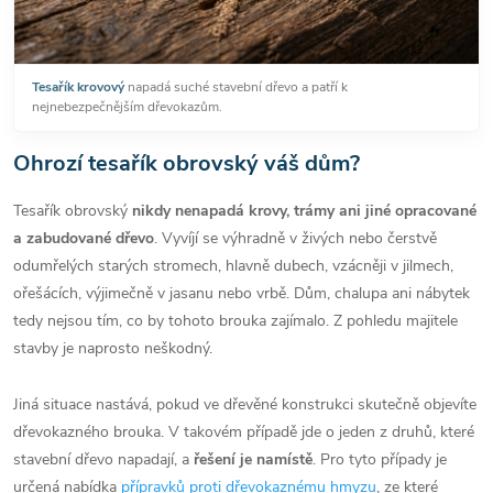
Tesařík krovový
napadá suché stavební dřevo a patří k
nejnebezpečnějším dřevokazům.
Ohrozí tesařík obrovský váš dům?
Tesařík obrovský
nikdy nenapadá krovy, trámy ani jiné opracované
a zabudované dřevo
. Vyvíjí se výhradně v živých nebo čerstvě
odumřelých starých stromech, hlavně dubech, vzácněji v jilmech,
ořešácích, výjimečně v jasanu nebo vrbě. Dům, chalupa ani nábytek
tedy nejsou tím, co by tohoto brouka zajímalo. Z pohledu majitele
stavby je naprosto neškodný.
Jiná situace nastává, pokud ve dřevěné konstrukci skutečně objevíte
dřevokazného brouka. V takovém případě jde o jeden z druhů, které
stavební dřevo napadají, a
řešení je namístě
. Pro tyto případy je
určená nabídka
přípravků proti dřevokaznému hmyzu
, ze které