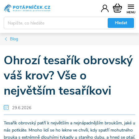
Přejít
Nákupní
na
košík
obsah
Hledat
Blog
Ohrozí tesařík obrovský
váš krov? Vše o
největším tesaříkovi
29.6.2026
Tesařík obrovský patří k největším a nejnápadnějším broukům, jaké u
nás potkáte. Mnoho lidí se ho lekne ve chvíli, kdy spatří mohutného
brouka s extrémně dlouhými tykadly u starého dubu, a hned se ptají,