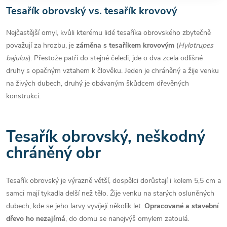
Tesařík obrovský vs. tesařík krovový
Nejčastější omyl, kvůli kterému lidé tesaříka obrovského zbytečně
považují za hrozbu, je
záměna s tesaříkem krovovým
(
Hylotrupes
bajulus
). Přestože patří do stejné čeledi, jde o dva zcela odlišné
druhy s opačným vztahem k člověku. Jeden je chráněný a žije venku
na živých dubech, druhý je obávaným škůdcem dřevěných
konstrukcí.
Tesařík obrovský, neškodný
chráněný obr
Tesařík obrovský je výrazně větší, dospělci dorůstají i kolem 5,5 cm a
samci mají tykadla delší než tělo. Žije venku na starých osluněných
dubech, kde se jeho larvy vyvíjejí několik let.
Opracované a stavební
dřevo ho nezajímá
, do domu se nanejvýš omylem zatoulá.