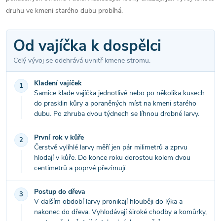
druhu ve kmeni starého dubu probíhá.
Od vajíčka k dospělci
Celý vývoj se odehrává uvnitř kmene stromu.
Kladení vajíček
1
Samice klade vajíčka jednotlivě nebo po několika kusech
do prasklin kůry a poraněných míst na kmeni starého
dubu. Po zhruba dvou týdnech se líhnou drobné larvy.
První rok v kůře
2
Čerstvě vylíhlé larvy měří jen pár milimetrů a zprvu
hlodají v kůře. Do konce roku dorostou kolem dvou
centimetrů a poprvé přezimují.
Postup do dřeva
3
V dalším období larvy pronikají hlouběji do lýka a
nakonec do dřeva. Vyhlodávají široké chodby a komůrky,