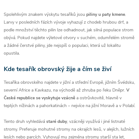
Spolehlivým znakem výskytu tesaříků jsou
piliny u paty kmene
.
Larvy v posledních fázích vývoje vyhazují z chodeb hrubou drť, a
podle množství těchto pilin lze odhadnout, jak silná populace strom
obývá. Pokud najdete výletové otvory v suchém, odumřelém stromě
a žádné čerstvé piliny, jde nejspíš o populaci, která už lokalitu
opustila.
Kde tesařík obrovský žije a čím se živí
Tesaříka obrovského najdete v jižní a střední Evropě, jižním Švédsku,
severní Africe a Kavkazu, na východě až zhruba po řeku Dněpr.
V
České republice se vyskytuje vzácně
a ostrůvkovitě, hlavně v
teplých nížinách a pahorkatinách – nejvíce na jižní Moravě a v Polabí.
Tento druh vyhledává
staré duby
, vzácněji využívá i jiné listnaté
stromy. Preferuje mohutné stromy na okrajích lesů, v alejích, lužních
lesích nebo parcích. Vyhovují mu zejména stromy starší sta let,