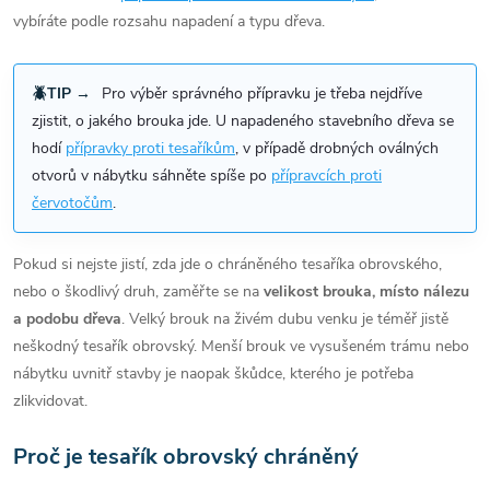
vybíráte podle rozsahu napadení a typu dřeva.
🪲TIP →
Pro výběr správného přípravku je třeba nejdříve
zjistit, o jakého brouka jde. U napadeného stavebního dřeva se
hodí
přípravky proti tesaříkům
, v případě drobných oválných
otvorů v nábytku sáhněte spíše po
přípravcích proti
červotočům
.
Pokud si nejste jistí, zda jde o chráněného tesaříka obrovského,
nebo o škodlivý druh, zaměřte se na
velikost brouka, místo nálezu
a podobu dřeva
. Velký brouk na živém dubu venku je téměř jistě
neškodný tesařík obrovský. Menší brouk ve vysušeném trámu nebo
nábytku uvnitř stavby je naopak škůdce, kterého je potřeba
zlikvidovat.
Proč je tesařík obrovský chráněný