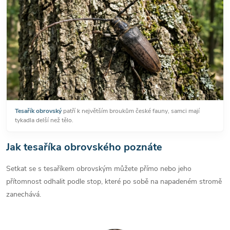
Tesařík obrovský
patří k největším broukům české fauny, samci mají
tykadla delší než tělo.
Jak tesaříka obrovského poznáte
Setkat se s tesaříkem obrovským můžete přímo nebo jeho
přítomnost odhalit podle stop, které po sobě na napadeném stromě
zanechává.