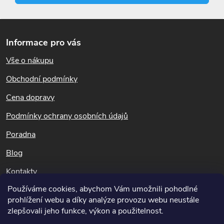
Z
á
Informace pro vás
p
Vše o nákupu
a
t
Obchodní podmínky
í
Cena dopravy
Podmínky ochrany osobních údajů
Poradna
Blog
Kontakty
Používáme cookies, abychom Vám umožnili pohodlné
Dotazy k objednávkám
prohlížení webu a díky analýze provozu webu neustále
info@potapnicek.cz
zlepšovali jeho funkce, výkon a použitelnost.