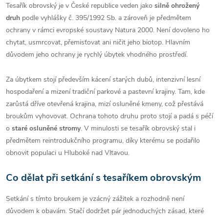
Tesařík obrovský je v České republice veden jako
silně ohrožený
druh
podle vyhlášky č. 395/1992 Sb. a zároveň je předmětem
ochrany v rámci evropské soustavy Natura 2000. Není dovoleno ho
chytat, usmrcovat, přemisťovat ani ničit jeho biotop. Hlavním
důvodem jeho ochrany je rychlý úbytek vhodného prostředí.
Za úbytkem stojí především kácení starých dubů, intenzivní lesní
hospodaření a mizení tradiční parkové a pastevní krajiny. Tam, kde
zarůstá dříve otevřená krajina, mizí osluněné kmeny, což přestává
broukům vyhovovat. Ochrana tohoto druhu proto stojí a padá s péčí
o
staré osluněné stromy
. V minulosti se tesařík obrovský stal i
předmětem reintrodukčního programu, díky kterému se podařilo
obnovit populaci u Hluboké nad Vltavou.
Co dělat při setkání s tesaříkem obrovským
Setkání s tímto broukem je vzácný zážitek a rozhodně není
důvodem k obavám. Stačí dodržet pár jednoduchých zásad, které