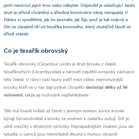
jestli neohrozí jejich krov nebo nábytek. Odpověď je uklidňující: tento
druh je přísně chráněný a dřevěné konstrukce nikdy nenapadá. V
článku si vysvětlíme, jak ho poznáte, jak žije, proč je tak vzácný a
čím se zásadně liší od tesaříka krovového, který skutečně škodí ve
dřevě staveb.
Co je tesařík obrovský
Tesařík obrovský (
Cerambyx cerdo
) je druh brouka z čeledi
tesaříkovitých (Cerambycidae) a zároveň největší evropský zástupce
této čeledi. V rámci naší fauny patří mezi vůbec nejmohutnější
brouky, kteří se u nás dají potkat. Dospělci
dorůstají délky až 56
milimetrů
, takže jej rozhodně nepřehlédnete.
Tělo má tmavě hnědé až černé s jemným leskem, konce krovek
bývají červenohnědé a krovky se směrem k zadečku zužují. Štít je
silně vrásčitý s drobnými výrůstky. Nejnápadnějším znakem jsou ale
tykadla: u samců jsou mimořádně dlouhá a mohou výrazně