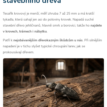
stavebního dřeva
Tesařík krovový je menší, měří zhruba 7 až 25 mm a má kratší
tykadla, která sahají jen asi do poloviny krovek. Napadá suché
stavební dřevo jehličnanů, hlavně smrk a borovici, takže ho
najdete
v krovech, trámech i nábytku
.
Patří k
nejobávanějším dřevokazným škůdcům u nás
. Při silnějším
napadení je v tichu slyšet typické chroupání larev, jak se
prokousávají dřevem.