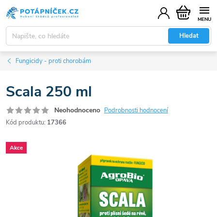
Přejít
Nákupní
na
košík
obsah
Hledat
Fungicidy - proti chorobám
Scala 250 ml
Neohodnoceno
Podrobnosti hodnocení
Kód produktu:
17366
Akce