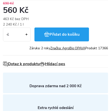
690 Kč
560 Kč
463 Kč bez DPH
Měrná
2 240 Kč / 1 l
cena:
Přidat do košíku
Záruka
:
2 roky
Značka:
AgroBio OPAVA
Produkt:
17366
Dotaz k produktu
Hlídací pes
Doprava zdarma nad 2 000 Kč
Extra rychlé odeslání