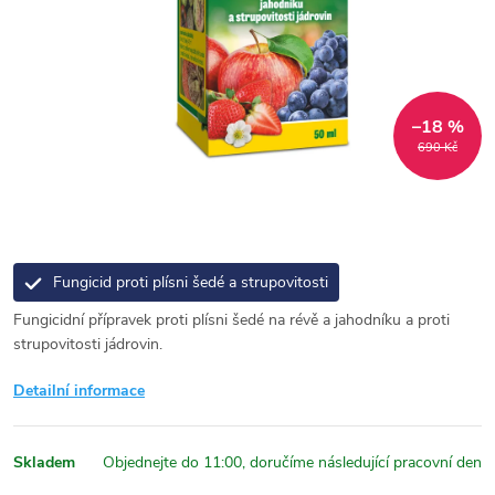
–18 %
690 Kč
Fungicid proti plísni šedé a strupovitosti
Fungicidní přípravek proti plísni šedé na révě a jahodníku a proti
strupovitosti jádrovin.
Detailní informace
Skladem