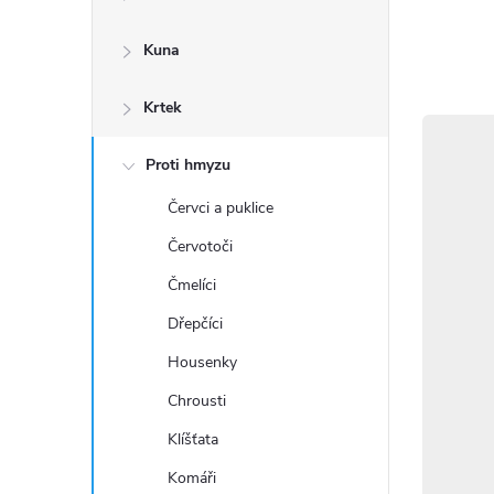
a
n
Kuna
n
Krtek
í
p
Proti hmyzu
a
Červci a puklice
Červotoči
n
Čmelíci
e
Dřepčíci
l
Housenky
Chrousti
Klíšťata
Komáři