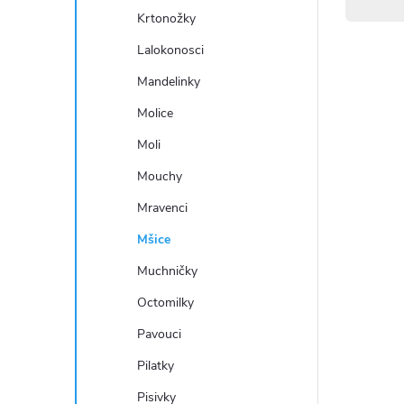
Krtonožky
Lalokonosci
Mandelinky
Molice
Moli
Mouchy
Mravenci
Mšice
Muchničky
Octomilky
Pavouci
Pilatky
Pisivky