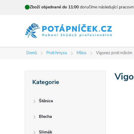
Přejít
Zboží objednané do 11:00
doručíme následující pracovn
na
obsah
Domů
Proti hmyzu
Mšice
Vigonez proti mšicím
P
Vigo
Přeskočit
Kategorie
kategorie
o
s
Štěnice
t
Blecha
r
Slimák