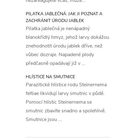
nezareagujete včas, může...
PILATKA JABLEČNÁ: JAK JI POZNAT A
ZACHRÁNIT ÚRODU JABLEK
Pilatka jablečná je nenápadný
blanokřídlý hmyz, jehož larvy dokážou
znehodnotit úrodu jablek dříve, než
vůbec dozraje. Napadené plody
předčasně opadávají již v ...
HLÍSTICE NA SMUTNICE
Parazitické hlístice rodu Steinernema
feltiae likvidují larvy smutnic v půdě.
Pomocí hlístic Steinernema se
smutnic zbavíte snadno a spolehlivě.
Smutnice jsou ...