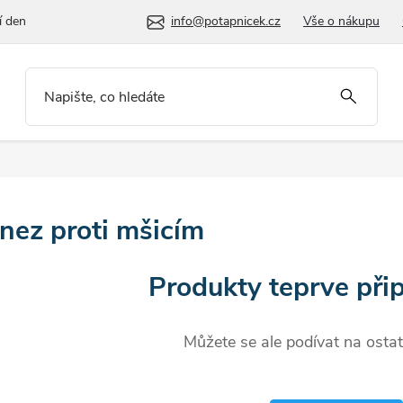
í den
info@potapnicek.cz
Vše o nákupu
nez proti mšicím
Produkty teprve při
Můžete se ale podívat na ostat